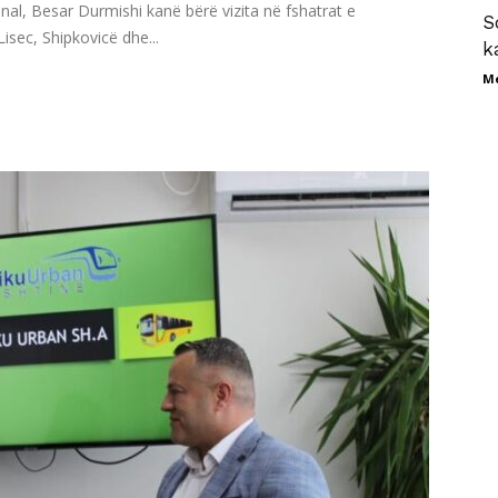
al, Besar Durmishi kanë bërë vizita në fshatrat e
S
isec, Shipkovicë dhe...
k
M