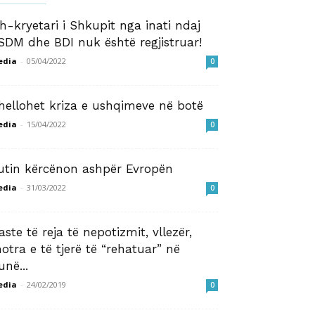
sh-kryetari i Shkupit nga inati ndaj
SDM dhe BDI nuk është regjistruar!
edia
-
05/04/2022
0
hellohet kriza e ushqimeve në botë
edia
-
15/04/2022
0
utin kërcënon ashpër Evropën
edia
-
31/03/2022
0
aste të reja të nepotizmit, vllezër,
otra e të tjerë të “rehatuar” në
unë...
edia
-
24/02/2019
0