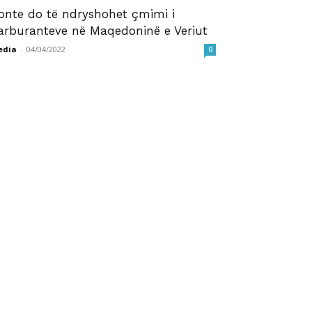
onte do të ndryshohet çmimi i
arburanteve në Maqedoninë e Veriut
edia
-
04/04/2022
0