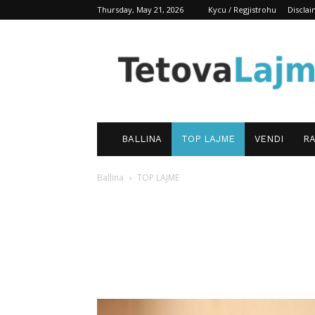
Thursday, May 21, 2026
Kycu / Regjistrohu
Discla
TetovaLajm
BALLINA
TOP LAJME
VENDI
RA
Ballina
TOP LAJME