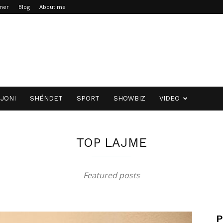
imer
Blog
About me
JONI
SHËNDET
SPORT
SHOWBIZ
VIDEO
TOP LAJME
Featured posts
P