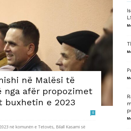
I
L
M
T
M
P
ishi në Malësi të
M
ë nga afër propozimet
R
kt buxhetin e 2023
m
p
0
M
t 2023 në komunën e Tetovës, Bilall Kasami së