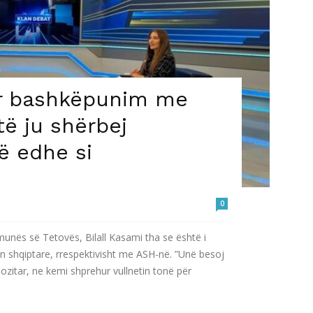
ër bashkëpunim me
ë ju shërbej
ë edhe si
0
munës së Tetovës, Bilall Kasami tha se është i
shqiptare, rrespektivisht me ASH-në. ”Unë besoj
zitar, ne kemi shprehur vullnetin tonë për