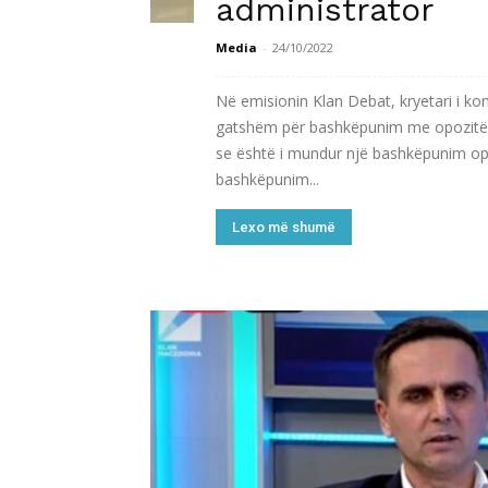
administrator
Media
-
24/10/2022
Në emisionin Klan Debat, kryetari i ko
gatshëm për bashkëpunim me opozitën 
se është i mundur një bashkëpunim opo
bashkëpunim...
Lexo më shumë