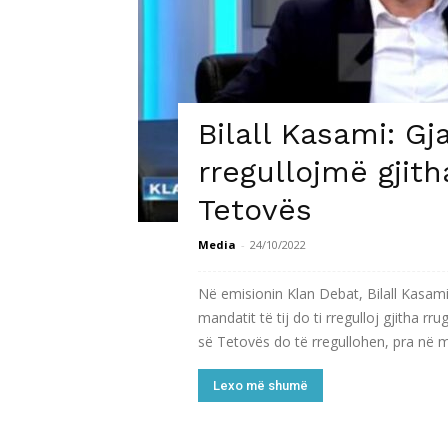
Bilall Kasami: Gj
rregullojmë gjith
Tetovës
Media
-
24/10/2022
Në emisionin Klan Debat, Bilall Kasami
mandatit të tij do ti rregulloj gjitha rr
së Tetovës do të rregullohen, pra në m
Lexo më shumë