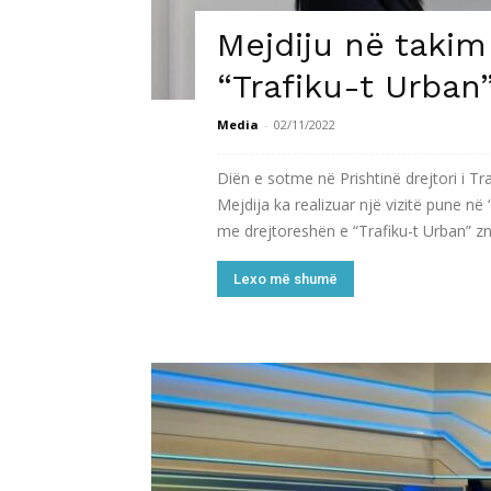
Mejdiju në takim
“Trafiku-t Urban”
Media
-
02/11/2022
Diën e sotme në Prishtinë drejtori i T
Mejdija ka realizuar një vizitë pune në
me drejtoreshën e “Trafiku-t Urban” zn
Lexo më shumë