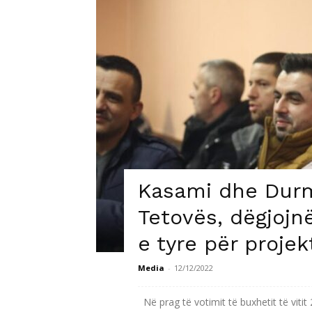
Kasami dhe Durm
Tetovës, dëgjojn
e tyre për proje
Media
-
12/12/2022
Në prag të votimit të buxhetit të viti