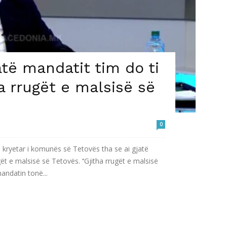
atë mandatit tim do ti
a rrugët e malsisë së
0
 kryetar i komunës së Tetovës tha se ai gjatë
ugët e malsisë së Tetovës. ‘‘Gjitha rrugët e malsisë
andatin tonë...