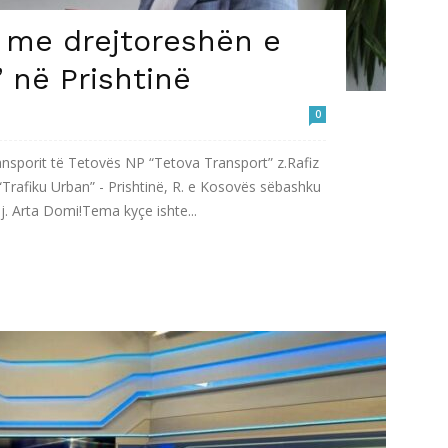
 me drejtoreshën e
 në Prishtinë
0
ransporit të Tetovës NP “Tetova Transport” z.Rafiz
 “Trafiku Urban” - Prishtinë, R. e Kosovës sëbashku
j. Arta Domi!Tema kyçe ishte...