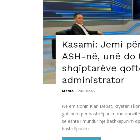
Kasami: Jemi p
ASH-në, unë do t
shqiptarëve qoft
administrator
Media
-
24/10/2022
Në emisionin Klan Debat, kryetari i ko
gatshëm për bashkëpunim me opozitën 
se është i mundur një bashkëpunim opo
bashkëpunim...