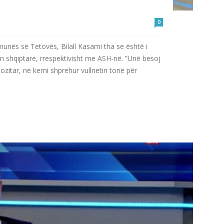
0
munës së Tetovës, Bilall Kasami tha se është i
shqiptare, rrespektivisht me ASH-në. ”Unë besoj
zitar, ne kemi shprehur vullnetin tonë për