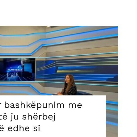
ër bashkëpunim me
ë ju shërbej
ë edhe si