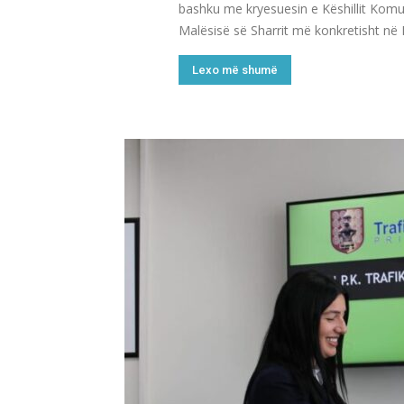
bashku me kryesuesin e Këshillit Komun
Malësisë së Sharrit më konkretisht në L
Lexo më shumë