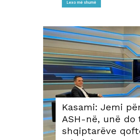
Lexo më shumë
Kasami: Jemi p
ASH-në, unë do t
shqiptarëve qoft