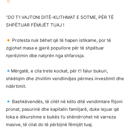
“DO
T’I VAJTONI DITË-KLITHMAT E SOTME, PËR TË
SHPËTUAR FËMIJËT TUAJ !
Protesta nuk bëhet që të hapen istikame, por të
zgjohet masa e gjerë popullore për të shpëtuar
njerëzimin dbe natyrën nga shfarosja.
Mërgatë, e cila trete kockat, për t’i falur bukuri,
shkëlqim dhe zhvillim vendlindjes përmes investimit dhe
ndërtimit.
Bashkëvendës, të cilët në këto ditë vendimtare flijoni
pronat, pasurinë dhe kapitalin familjarë, duke lejuar që
toka e dikurshme e bukës t’u shëndrrohet në varreza
masive, të cilat do të përbijnë fëmijët tuaj.