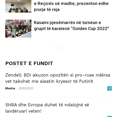
e Reçicës së madhe, prezenton edhe
prurje të reja
Kasami pjesëmarrës në turneun e
grupit të karatesë “Golden Cup 2022”
POSTET E FUNDIT
Zendeli: BDI akuzon opozitën si pro-ruse ndërsa
vet takohet me aleatin kryesor të Putinit
Media
-
20/05/2022
0
SHBA dhe Evropa duhet të ndalojnë së
lavdëruari veten!