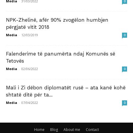
Media
-
31/03/2022
0
NPK-Zhelinë, afër 90% zvogëlon humbjen
përgjatë vitit 2018
Media
-
12/03/2019
0
Falenderime të panumërta ndaj Komunës së
Tetovës
Media
-
02/06/2022
0
Mali i Zi dëbon diplomatët rusë – ata kanë kohë
shtatë ditë për ta...
Media
-
07/04/2022
0
Home
Blog
About me
Contact