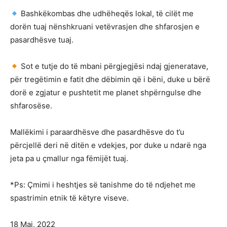
Bashkëkombas dhe udhëheqës lokal, të cilët me
dorën tuaj nënshkruani vetëvrasjen dhe shfarosjen e
pasardhësve tuaj.
Sot e tutje do të mbani përgjegjësi ndaj gjeneratave,
për tregëtimin e fatit dhe dëbimin që i bëni, duke u bërë
dorë e zgjatur e pushtetit me planet shpërngulse dhe
shfarosëse.
Mallëkimi i paraardhësve dhe pasardhësve do t’u
përcjellë deri në ditën e vdekjes, por duke u ndarë nga
jeta pa u çmallur nga fëmijët tuaj.
*Ps: Çmimi i heshtjes së tanishme do të ndjehet me
spastrimin etnik të këtyre viseve.
18 Maj, 2022