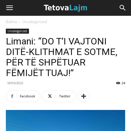
Ballina
Uncategorized
Uncategorized
Limani: “DO T’I VAJTONI
DITË-KLITHMAT E SOTME,
PËR TË SHPËTUAR
FËMIJËT TUAJ!”
18/05/2022
24
Facebook
Twitter