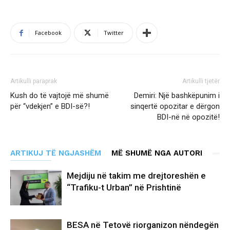
Facebook
Twitter
Artikulli paraprak
Artikulli tjetër
Kush do të vajtojë më shumë
Demiri: Një bashkëpunim i
për “vdekjen” e BDI-së?!
sinqertë opozitar e dërgon
BDI-në në opozitë!
ARTIKUJ TË NGJASHËM
MË SHUMË NGA AUTORI
Mejdiju në takim me drejtoreshën e
“Trafiku-t Urban” në Prishtinë
BESA në Tetovë riorganizon nëndegën