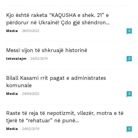
Kjo është raketa “KAQUSHA e shek. 21” e
përdorur në Ukrainë! Çdo gjë shëndron...
Media
-
28/03/2022
0
Messi vijon të shkruajë historinë
tetovalajm
-
24/02/2019
0
Bilall Kasami rrit pagat e administrates
komunale
Media
-
24/06/2022
0
Raste të reja të nepotizmit, vllezër, motra e të
tjerë të “rehatuar” në punë...
Media
-
24/02/2019
0