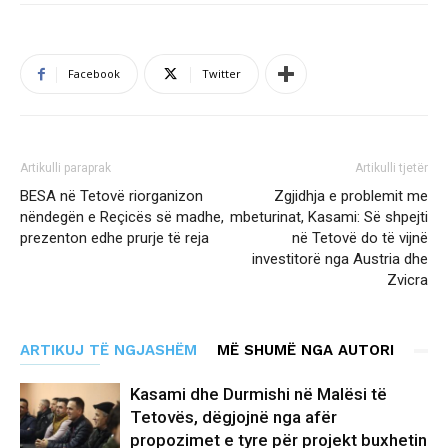
Facebook
Twitter
Artikulli paraprak
Artikulli tjetër
BESA në Tetovë riorganizon
Zgjidhja e problemit me
nëndegën e Reçicës së madhe,
mbeturinat, Kasami: Së shpejti
prezenton edhe prurje të reja
në Tetovë do të vijnë
investitorë nga Austria dhe
Zvicra
ARTIKUJ TË NGJASHËM
MË SHUMË NGA AUTORI
Kasami dhe Durmishi në Malësi të
Tetovës, dëgjojnë nga afër
propozimet e tyre për projekt buxhetin