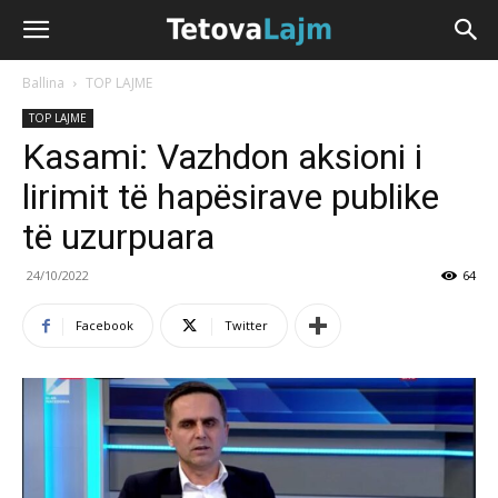
Ballina
TOP LAJME
TOP LAJME
Kasami: Vazhdon aksioni i
lirimit të hapësirave publike
të uzurpuara
24/10/2022
64
Facebook
Twitter