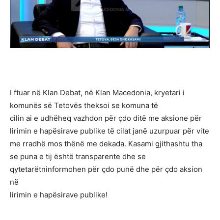
I ftuar në Klan Debat, në Klan Macedonia, kryetari i
komunës së Tetovës theksoi se komuna të
cilin ai e udhëheq vazhdon për çdo ditë me aksione për
lirimin e hapësirave publike të cilat janë uzurpuar për vite
me rradhë mos thënë me dekada. Kasami gjithashtu tha
se puna e tij është transparente dhe se
qytetarëtninformohen për çdo punë dhe për çdo aksion
në
lirimin e hapësirave publike!