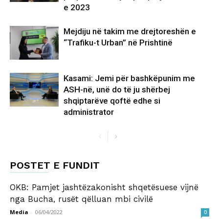
e 2023
Mejdiju në takim me drejtoreshën e
“Trafiku-t Urban” në Prishtinë
Kasami: Jemi për bashkëpunim me
ASH-në, unë do të ju shërbej
shqiptarëve qoftë edhe si
administrator
POSTET E FUNDIT
OKB: Pamjet jashtëzakonisht shqetësuese vijnë
nga Bucha, rusët qëlluan mbi civilë
Media
-
06/04/2022
0