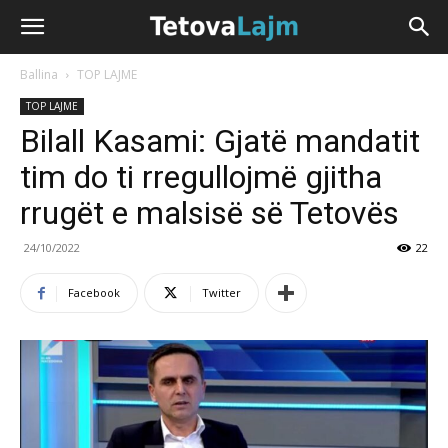
Ballina
TOP LAJME
TOP LAJME
Bilall Kasami: Gjatë mandatit
tim do ti rregullojmë gjitha
rrugët e malsisë së Tetovës
24/10/2022
22
Facebook
Twitter