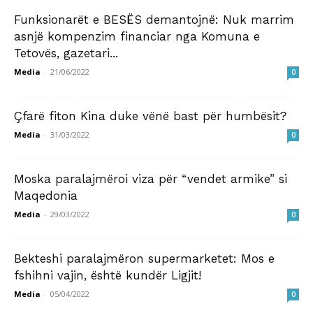
Funksionarët e BESËS demantojnë: Nuk marrim
asnjë kompenzim financiar nga Komuna e
Tetovës, gazetari...
Media
-
21/06/2022
0
Çfarë fiton Kina duke vënë bast për humbësit?
Media
-
31/03/2022
0
Moska paralajmëroi viza për “vendet armike” si
Maqedonia
Media
-
29/03/2022
0
Bekteshi paralajmëron supermarketet: Mos e
fshihni vajin, është kundër Ligjit!
Media
-
05/04/2022
0