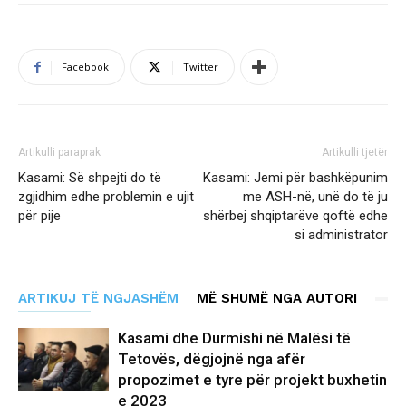
Facebook
Twitter
Artikulli paraprak
Artikulli tjetër
Kasami: Së shpejti do të
Kasami: Jemi për bashkëpunim
zgjidhim edhe problemin e ujit
me ASH-në, unë do të ju
për pije
shërbej shqiptarëve qoftë edhe
si administrator
ARTIKUJ TË NGJASHËM
MË SHUMË NGA AUTORI
Kasami dhe Durmishi në Malësi të
Tetovës, dëgjojnë nga afër
propozimet e tyre për projekt buxhetin
e 2023