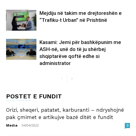
Mejdiju në takim me drejtoreshën e
“Trafiku-t Urban” në Prishtinë
Kasami: Jemi për bashkëpunim me
ASH-në, unë do të ju shërbej
shqiptarëve qoftë edhe si
administrator
POSTET E FUNDIT
Orizi, sheqeri, patatet, karburanti – ndryshojnë
pak çmimet e artikujve bazë ditët e fundit
Media
-
04/04/2022
0