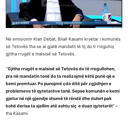
Në emisionin Klan Debat, Bilall Kasami kryetar i komunës
së Tetovës tha se ai gjatë mandatit të tij do ti rregulloj
gjitha rrugët e malsisë së Tetovës.
‘
‘Gjitha rrugët e malsisë së Tetovës do të rregullohen,
pra në mandatin tonë do ta realizojmë këtë punë që e
kemi premtuar. Po punojmë çdo ditë për zgjidhjen e
problemeve të qytetarëve tanë. Sepse komunën e kemi
gjetur në një gjendje shumë të rëndë dhe duhet pak
kohë derisa ta sjellim atë ashtu siç e duan qytetarët” –
tha Kasami.