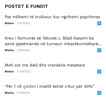
POSTET E FUNDIT
Pse ndihemi të trullosur kur ngrihemi papritmas
Media
-
31/03/2022
0
Kreu i Komunës së Tetovës z. Bilall Kasami ka
qenë pjesëmarrës në turneun mbarëkombëtarë...
Media
-
16/06/2022
0
Moti sot me diell dhe vranësira mesatare
Media
-
11/04/2022
0
“Për 1 vit çmimi i miellit është rritur për 40%”
Media
-
07/04/2022
0