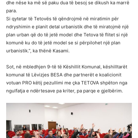
dhe nëse ka më së paku dua të besoj se dikush ka marrë
para.
Si qytetar të Tetovës të qëndrojmë në miratimin për
ndryshimin e planit detal urbanistik dhe të miratojmë një
plan urban që do të jetë model dhe Tetova të flitet si një
komunë ku do të jetë model se si përpilohet një plan
urbanistik.”, ka thënë Kasami.
Sot, në mbledhjen 9-të të Këshillit Komunal, këshilltarët
komunal të Lëvizjes BESA dhe partnerët e koalicionit
votuan PRO këtij pezullimi me çka TETOVA shpëton nga
ngulfatja e ndërtesave pa kriter, pa parqe e gjelbërim.