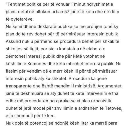
“Tentimet politike për të vonuar 1 minut ndryshimet e
planit detal në bllokun urban 57 janë të kota dhe në dëm
të qytetarëve.
Ne kemi dhënë deklaratë publike se me ardhjen tonë ky
plan do të revidohet për të përmirësuar interesin publik
Askund nuk u përmend se procedura bëhet për shkak të
shkeljes së ligjit, por sic u konstatua në elaborate
dëmtohet interesi publik dhe për këtë votohet në
këshillin e Komunës dhe këtu mbrohet interesi publik. Ne
flasim për vendim që e merr këshilli për të përmirësuar
interesin publik aty ku shkelet. Procedura ka qenë
transparente dhe është mendimi i ministrisë. Argumentet
janë të dëshmuara se aty duhet të ketë intervenim e tha
edhe më procedurën paraprake se ai plan urbanistik
duhet të jetë model për zhvillimin e ardhshëm të Tetovës,
e jo shembull për të keq.
Nuk doja të potencoj se ndonjë këshilltar ka marrë para