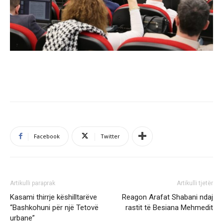
Facebook
Twitter
Artikulli paraprak
Artikulli tjetër
Kasami thirrje këshilltarëve
Reagon Arafat Shabani ndaj
“Bashkohuni për një Tetovë
rastit të Besiana Mehmedit
urbane”