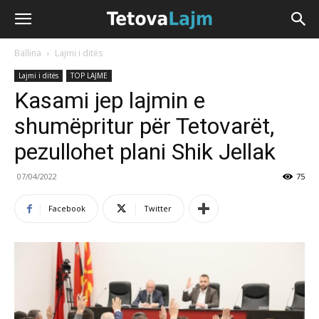
Ballina
Lajmi i ditës
Lajmi i ditës
TOP LAJME
Kasami jep lajmin e
shumëpritur për Tetovarët,
pezullohet plani Shik Jellak
07/04/2022
75
Facebook
Twitter