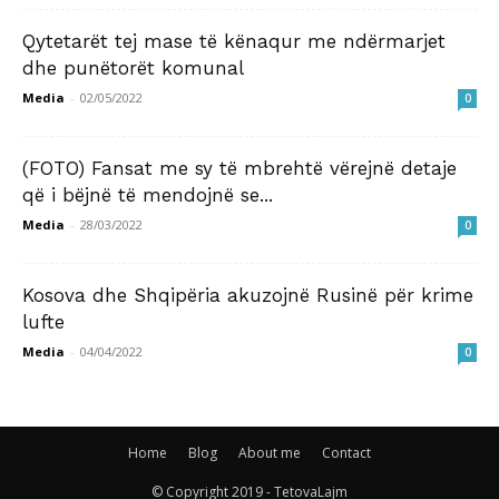
Qytetarët tej mase të kënaqur me ndërmarjet
dhe punëtorët komunal
Media
-
02/05/2022
0
(FOTO) Fansat me sy të mbrehtë vërejnë detaje
që i bëjnë të mendojnë se...
Media
-
28/03/2022
0
Kosova dhe Shqipëria akuzojnë Rusinë për krime
lufte
Media
-
04/04/2022
0
Home
Blog
About me
Contact
© Copyright 2019 - TetovaLajm