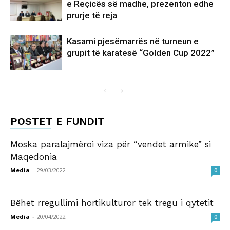
e Reçicës së madhe, prezenton edhe
prurje të reja
Kasami pjesëmarrës në turneun e
grupit të karatesë “Golden Cup 2022”
POSTET E FUNDIT
Moska paralajmëroi viza për “vendet armike” si
Maqedonia
Media
-
29/03/2022
0
Bëhet rregullimi hortikulturor tek tregu i qytetit
Media
-
20/04/2022
0