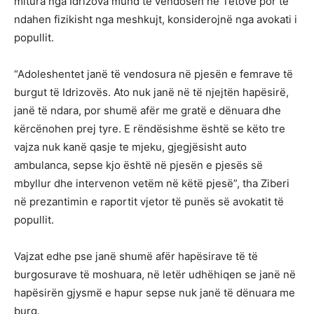
mitura nga Idrizova mund të vendosen në Tetovë por të
ndahen fizikisht nga meshkujt, konsiderojnë nga avokati i
popullit.
“Adoleshentet janë të vendosura në pjesën e femrave të
burgut të Idrizovës. Ato nuk janë në të njejtën hapësirë,
janë të ndara, por shumë afër me gratë e dënuara dhe
kërcënohen prej tyre. E rëndësishme është se këto tre
vajza nuk kanë qasje te mjeku, gjegjësisht auto
ambulanca, sepse kjo është në pjesën e pjesës së
mbyllur dhe intervenon vetëm në këtë pjesë”, tha Ziberi
në prezantimin e raportit vjetor të punës së avokatit të
popullit.
Vajzat edhe pse janë shumë afër hapësirave të të
burgosurave të moshuara, në letër udhëhiqen se janë në
hapësirën gjysmë e hapur sepse nuk janë të dënuara me
burg.