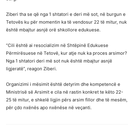
Ziberi tha se që nga 1 shtatori e deri më sot, në burgun e
Tetovës ku për momentin ka të vendosur 22 të mitur, nuk
është mbajtur asnjë orë shkollore edukuese.
“Cili është ai resocializim në Shtëpinë Edukuese
Përmirësuese në Tetovë, kur atje nuk ka proces arsimor?
Nga 1 shtatori deri më sot nuk është mbajtur asnjë
ligjeratë”, reagon Ziberi.
Organizimi i mësimit është detyrim dhe kompetencë e
Ministrisë së Arsimit e cila në rastin konkret te këto 22-
25 të mitur, e shkelë ligjin përs arsim fillor dhe të mesëm,
për çdo nxënës apo nxënëse në veçanti.