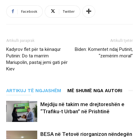
Facebook
Twitter
Artikulli paraprak
Artikulli tjetër
Kadyrov flet për ta kënaqur
Biden: Komentet ndaj Putinit,
Putinin: Do ta marrim
“zemërim moral”
Mariupolin, pastaj jemi gati për
Kiev
ARTIKUJ TË NGJASHËM
MË SHUMË NGA AUTORI
Mejdiju në takim me drejtoreshën e
“Trafiku-t Urban” në Prishtinë
BESA në Tetovë riorganizon nëndegën