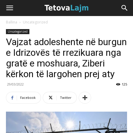
Ballina
Uncategorized
Uncategorized
Vajzat adoleshente në burgun
e Idrizovës të rrezikuara nga
gratë e moshuara, Ziberi
kërkon të largohen prej aty
29/03/2022
125
Facebook
Twitter