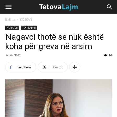
Ballina
KOSOVE
KOSOVE
TOP LAJME
​Nagavci thotë se nuk është
koha për greva në arsim
04/04/2022
86
Facebook
Twitter