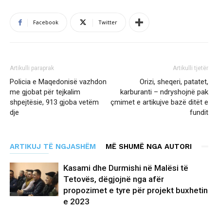
Facebook
Twitter
Artikulli paraprak
Artikulli tjetër
Policia e Maqedonisë vazhdon
Orizi, sheqeri, patatet,
me gjobat për tejkalim
karburanti – ndryshojnë pak
shpejtësie, 913 gjoba vetëm
çmimet e artikujve bazë ditët e
dje
fundit
ARTIKUJ TË NGJASHËM
MË SHUMË NGA AUTORI
Kasami dhe Durmishi në Malësi të
Tetovës, dëgjojnë nga afër
propozimet e tyre për projekt buxhetin
e 2023