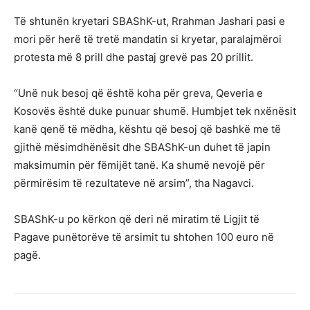
Të shtunën kryetari SBAShK-ut, Rrahman Jashari pasi e
mori për herë të tretë mandatin si kryetar, paralajmëroi
protesta më 8 prill dhe pastaj grevë pas 20 prillit.
“Unë nuk besoj që është koha për greva, Qeveria e
Kosovës është duke punuar shumë. Humbjet tek nxënësit
kanë qenë të mëdha, kështu që besoj që bashkë me të
gjithë mësimdhënësit dhe SBAShK-un duhet të japin
maksimumin për fëmijët tanë. Ka shumë nevojë për
përmirësim të rezultateve në arsim”, tha Nagavci.
SBAShK-u po kërkon që deri në miratim të Ligjit të
Pagave punëtorëve të arsimit tu shtohen 100 euro në
pagë.