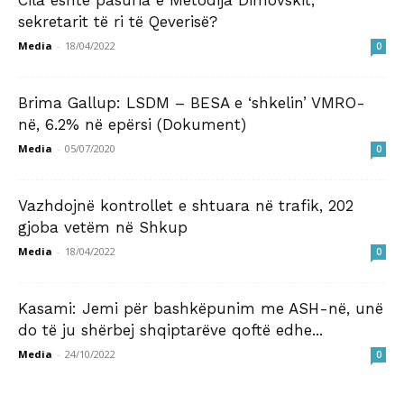
sekretarit të ri të Qeverisë?
Media
-
18/04/2022
0
Brima Gallup: LSDM – BESA e ‘shkelin’ VMRO-
në, 6.2% në epërsi (Dokument)
Media
-
05/07/2020
0
Vazhdojnë kontrollet e shtuara në trafik, 202
gjoba vetëm në Shkup
Media
-
18/04/2022
0
Kasami: Jemi për bashkëpunim me ASH-në, unë
do të ju shërbej shqiptarëve qoftë edhe...
Media
-
24/10/2022
0