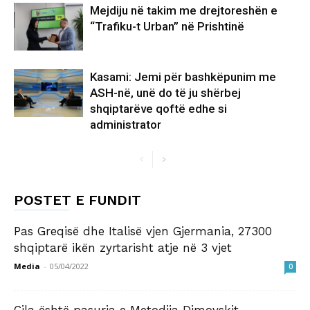
Mejdiju në takim me drejtoreshën e
“Trafiku-t Urban” në Prishtinë
Kasami: Jemi për bashkëpunim me
ASH-në, unë do të ju shërbej
shqiptarëve qoftë edhe si
administrator
POSTET E FUNDIT
Pas Greqisë dhe Italisë vjen Gjermania, 27300
shqiptarë ikën zyrtarisht atje në 3 vjet
Media
-
05/04/2022
0
Cila është pasuria e Metodija Dimovskit,