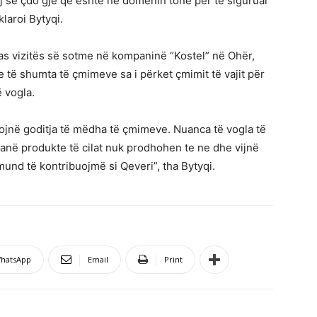
j se çdo gjë që është në domenin tonë për të siguruar
laroi Bytyqi.
as vizitës së sotme në kompaninë “Kostel” në Ohër,
e të shumta të çmimeve sa i përket çmimit të vajit për
 vogla.
ësojnë goditja të mëdha të çmimeve. Nuanca të vogla të
janë produkte të cilat nuk prodhohen te ne dhe vijnë
mund të kontribuojmë si Qeveri”, tha Bytyqi.
hatsApp
Email
Print