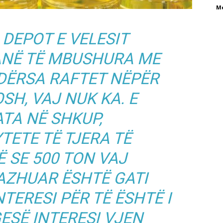
M
–
DEPOT E VELESIT
ANË TË MBUSHURA ME
NDËRSA RAFTET NËPËR
SH, VAJ NUK KA. E
ATA NË SHKUP,
TETE TË TJERA TË
 SE 500 TON VAJ
AZHUAR ËSHTË GATI
NTERESI PËR TË ËSHTË I
ESË INTERESI VJEN