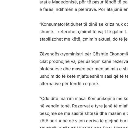
arat e Maqedonisë, për të pasur lëndë të pa
e farës, ndihmën e plehrave. Por ata janë end
“Konsumatorët duhet të dinë se kriza nuk do
shumë. I referohet çmimit të vajit të gatimi
stabilizohet me këtë, çmimin aktual, do të je
Zëvendëskryeministri për Çështje Ekonomike
cilat prodhojnë vaj për ushqim kanë rezerva
plotësuese dhe masën për mënjanimin e shpe
ushqim do të ketë mjaftueshëm sasi që të t
alternative për lëndën e parë.
“Çdo ditë marrim masa. Komunikojmë me ko
në vendin tonë. Rezervat e tyre janë të mj
besojmë se me sasitë shtesë dhe masën e d
këtë periudhë që vijon derisa të gjejmë bur