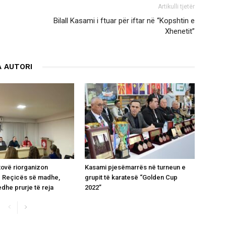
Artikulli tjetër
Bilall Kasami i ftuar për iftar në “Kopshtin e
Xhenetit”
 AUTORI
ovë riorganizon
Kasami pjesëmarrës në turneun e
 Reçicës së madhe,
grupit të karatesë “Golden Cup
dhe prurje të reja
2022”