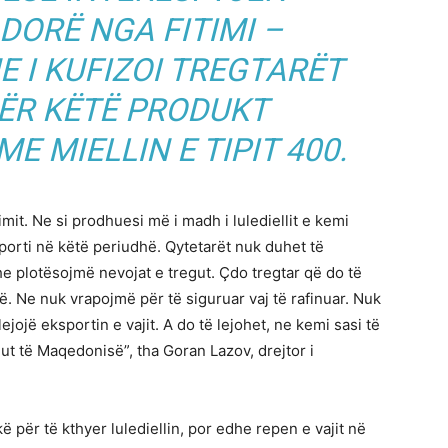
 DORË NGA FITIMI –
E I KUFIZOI TREGTARËT
ËR KËTË PRODUKT
E MIELLIN E TIPIT 400.
mit. Ne si prodhuesi më i madh i lulediellit e kemi
porti në këtë periudhë. Qytetarët nuk duhet të
 plotësojmë nevojat e tregut. Çdo tregtar që do të
ë. Ne nuk vrapojmë për të siguruar vaj të rafinuar. Nuk
ejojë eksportin e vajit. A do të lejohet, ne kemi sasi të
ut të Maqedonisë”, tha Goran Lazov, drejtor i
kë për të kthyer lulediellin, por edhe repen e vajit në