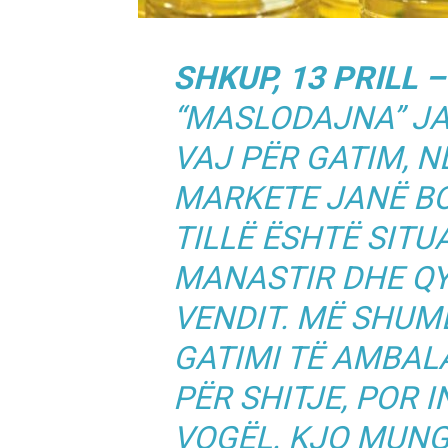
SHKUP, 13 PRILL 
“MASLODAJNA” J
VAJ PËR GATIM, 
MARKETE JANË BO
TILLË ËSHTË SITU
MANASTIR DHE QY
VENDIT. MË SHUMË
GATIMI TË AMBAL
PËR SHITJE, POR I
VOGËL. KJO MUNG