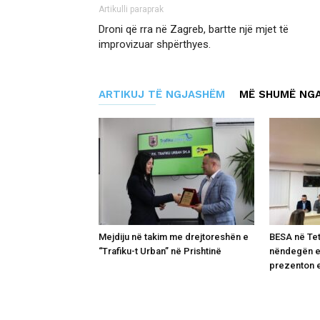
Artikulli paraprak
Droni që rra në Zagreb, bartte një mjet të
improvizuar shpërthyes.
ARTIKUJ TË NGJASHËM
MË SHUMË NGA
Mejdiju në takim me drejtoreshën e
BESA në Tet
“Trafiku-t Urban” në Prishtinë
nëndegën e
prezenton e