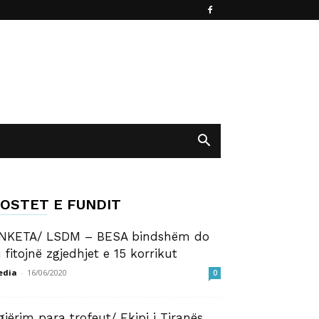
OSTET E FUNDIT
NKETA/ LSDM – BESA bindshëm do
’i fitojnë zgjedhjet e 15 korrikut
edia
-
16/06/2020
0
gjërim para trofeut/ Ekipi i Tiranës,