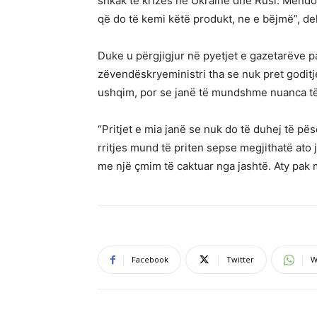
shkak të krizës në Ukrainë dhe Rusi. Mendo
që do të kemi këtë produkt, ne e bëjmë”, dek
Duke u përgjigjur në pyetjet e gazetarëve p
zëvendëskryeministri tha se nuk pret goditj
ushqim, por se janë të mundshme nuanca të
“Pritjet e mia janë se nuk do të duhej të p
rritjes mund të priten sepse megjithatë ato 
me një çmim të caktuar nga jashtë. Aty pak 
Facebook
Twitter
W