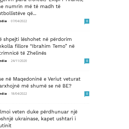
e numrin më të madh të
utbollistëve që...
edia
-
07/04/2022
0
ë shpejti lëshohet në përdorim
hkolla fillore “Ibrahim Temo” në
trimnicë të Zhelinës
edia
-
24/11/2020
0
se në Maqedoninë e Veriut veturat
arxhojnë më shumë se në BE?
edia
-
18/04/2022
0
ilmoi veten duke përdhunuar një
oshnjë ukrainase, kapet ushtari i
utinit