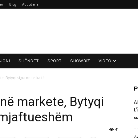
er
Blog
About me
JONI
SHËNDET
SPORT
SHOWBIZ
VIDEO
e, Bytyqi siguron se ka të...
P
 në markete, Bytyqi
A
t
ë mjaftueshëm
M
41
A