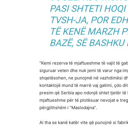
PASI SHTETI HOQI
TVSH-JA, POR EDH
TË KENË MARZH P
BAZË, SË BASHKU M
“Kemi rezerva të mjaftueshme të vajit të gati
siguruar veten dhe nuk jemi të varur nga im
shqetësohen, ne punojmë në vazhdimësi dhe
kontaktojë mund të marrë vaj gatimi, çdo dit
presim që Serbia apo ndonjë shtet tjetër të l
mjaftueshme për të plotësuar nevojat e treg
përgjithshëm i “Maslodajna”.
Ai tha se kanë katër vite që punojnë si fabri