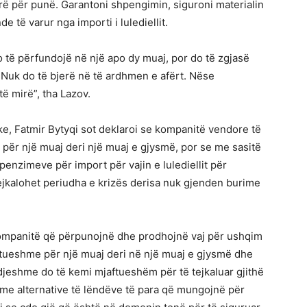
rë për punë. Garantoni shpengimin, siguroni materialin
e të varur nga importi i lulediellit.
 të përfundojë në një apo dy muaj, por do të zgjasë
t. Nuk do të bjerë në të ardhmen e afërt. Nëse
të mirë”, tha Lazov.
, Fatmir Bytyqi sot deklaroi se kompanitë vendore të
 për një muaj deri një muaj e gjysmë, por se me sasitë
nzimeve për import për vajin e lulediellit për
ejkalohet periudha e krizës derisa nuk gjenden burime
mpanitë që përpunojnë dhe prodhojnë vaj për ushqim
aftueshme për një muaj deri në një muaj e gjysmë dhe
jeshme do të kemi mjaftueshëm për të tejkaluar gjithë
ime alternative të lëndëve të para që mungojnë për