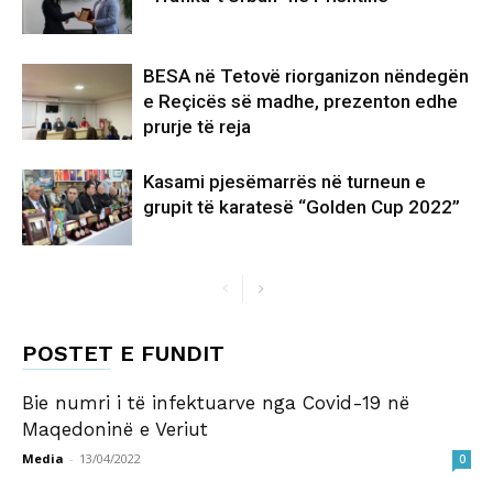
BESA në Tetovë riorganizon nëndegën
e Reçicës së madhe, prezenton edhe
prurje të reja
Kasami pjesëmarrës në turneun e
grupit të karatesë “Golden Cup 2022”
POSTET E FUNDIT
Bie numri i të infektuarve nga Covid-19 në
Maqedoninë e Veriut
Media
-
13/04/2022
0