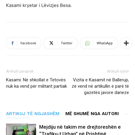
Kasami kryetar i Lëvizjes Besa.
Facebook
Twitter
WhatsApp
Artikulli paraprak
Artikulli tjetër
Kasami: Në shkollat e Tetovës
Vizita e Kasamit në Ballerup,
nuk ka vend për militant partiak
zë vend në artikullin e parë të
gazetës javore daneze
ARTIKUJ TË NGJASHËM
MË SHUMË NGA AUTORI
Mejdiju në takim me drejtoreshën e
“Trafiku-t Urban” në Prishtinë