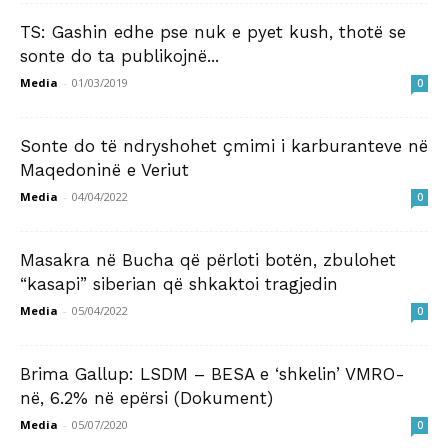
TS: Gashin edhe pse nuk e pyet kush, thotë se
sonte do ta publikojnë...
Media
-
01/03/2019
0
Sonte do të ndryshohet çmimi i karburanteve në
Maqedoninë e Veriut
Media
-
04/04/2022
0
Masakra në Bucha që përloti botën, zbulohet
“kasapi” siberian që shkaktoi tragjedin
Media
-
05/04/2022
0
Brima Gallup: LSDM – BESA e ‘shkelin’ VMRO-
në, 6.2% në epërsi (Dokument)
Media
-
05/07/2020
0