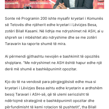
Sonte në Programin 200 ishte mysafir kryetari i Komunës
së Tetovës dhe njëherit edhe kryetari i Lëvizjes Besa,
zotëri Bilall Kasami. Në lidhje me ndryshimet në ASH, ai u
shpreh se i mbështet ato ndryshime dhe se me zotëri
Taravarin ka raporte shumë të mira.
Ai përmendi gjithashtu nevojën e bashkimit të opozitës
shqiptare. “Me ndryshimet ne ASH është hapur edhe një
derë më shumë e bashkëpunimit opozitar.
Kjo do të na vendosë para përgjegjësisë edhe mua si
kryetari i Lëvizjes Besa ashtu edhe kryetarin e ardhshëm
besoj Taravari i ASH-së, që të ulemi seriozisht të
ndërtojmë strategjinë e bashkëpunimit opozitar dhe
përfundimisht të kemi rotacion të pushtetit”, tha Bilall