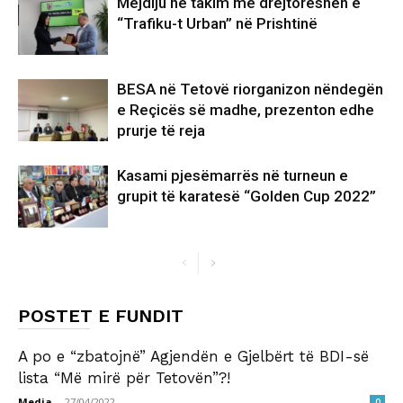
Mejdiju në takim me drejtoreshën e
“Trafiku-t Urban” në Prishtinë
BESA në Tetovë riorganizon nëndegën
e Reçicës së madhe, prezenton edhe
prurje të reja
Kasami pjesëmarrës në turneun e
grupit të karatesë “Golden Cup 2022”
POSTET E FUNDIT
A po e “zbatojnë” Agjendën e Gjelbërt të BDI-së
lista “Më mirë për Tetovën”?!
Media
-
27/04/2022
0