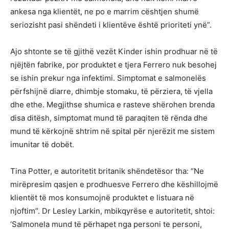
ankesa nga klientët, ne po e marrim cështjen shumë
seriozisht pasi shëndeti i klientëve është prioriteti ynë”.
Ajo shtonte se të gjithë vezët Kinder ishin prodhuar në të
njëjtën fabrike, por produktet e tjera Ferrero nuk besohej
se ishin prekur nga infektimi. Simptomat e salmonelës
përfshijnë diarre, dhimbje stomaku, të përziera, të vjella
dhe ethe. Megjithse shumica e rasteve shërohen brenda
disa ditësh, simptomat mund të paraqiten të rënda dhe
mund të kërkojnë shtrim në spital për njerëzit me sistem
imunitar të dobët.
Tina Potter, e autoritetit britanik shëndetësor tha: “Ne
mirëpresim qasjen e prodhuesve Ferrero dhe këshillojmë
klientët të mos konsumojnë produktet e listuara në
njoftim”. Dr Lesley Larkin, mbikqyrëse e autoritetit, shtoi:
‘Salmonela mund të përhapet nga personi te personi,