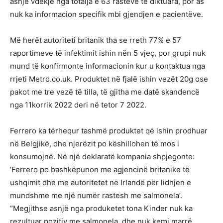
asnjë vdekje nga totalja e 63 rasteve të diktuara, por as
nuk ka informacion specifik mbi gjendjen e pacientëve.
Më herët autoriteti britanik tha se rreth 77% e 57
raportimeve të infektimit ishin nën 5 vjeç, por grupi nuk
mund të konfirmonte informacionin kur u kontaktua nga
rrjeti Metro.co.uk. Produktet në fjalë ishin vezët 20g ose
pakot me tre vezë të tilla, të gjitha me datë skandencë
nga 11korrik 2022 deri në tetor 7 2022.
Ferrero ka tërhequr tashmë produktet që ishin prodhuar
në Belgjikë, dhe njerëzit po këshillohen të mos i
konsumojnë. Në një deklaratë kompania shpjegonte:
‘Ferrero po bashkëpunon me agjencinë britanike të
ushqimit dhe me autoritetet në Irlandë për lidhjen e
mundshme me një numër rastesh me salmonela’.
“Megjithse asnjë nga produketet tona Kinder nuk ka
rezultuar pozitiv me salmonela, dhe nuk kemi marrë