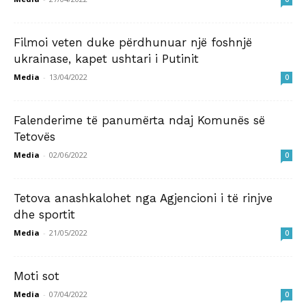
Filmoi veten duke përdhunuar një foshnjë
ukrainase, kapet ushtari i Putinit
Media
-
13/04/2022
0
Falenderime të panumërta ndaj Komunës së
Tetovës
Media
-
02/06/2022
0
Tetova anashkalohet nga Agjencioni i të rinjve
dhe sportit
Media
-
21/05/2022
0
Moti sot
Media
-
07/04/2022
0