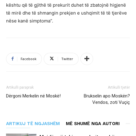
kështu që të gjithë të prekurit duhet të zbatojnë higjenë
të mirë dhe të shmangin prekjen e ushqimit të të tjerëve
nëse kanë simptoma”.
Facebook
Twitter
Artikulli paraprak
Artikulli tjetër
Dërgoni Merkelin në Moskë!
Brukselin apo Moskën?
Vendos, zoti Vuçiç
ARTIKUJ TË NGJASHËM
MË SHUMË NGA AUTORI