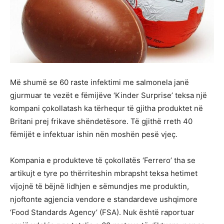
Më shumë se 60 raste infektimi me salmonela janë
gjurmuar te vezët e fëmijëve ‘Kinder Surprise’ teksa një
kompani çokollatash ka tërhequr të gjitha produktet në
Britani prej frikave shëndetësore. Të gjithë rreth 40
fëmijët e infektuar ishin nën moshën pesë vjeç.
Kompania e produkteve të çokollatës ‘Ferrero’ tha se
artikujt e tyre po thërriteshin mbrapsht teksa hetimet
vijojnë të bëjnë lidhjen e sëmundjes me produktin,
njoftonte agjencia vendore e standardeve ushqimore
‘Food Standards Agency’ (FSA). Nuk është raportuar