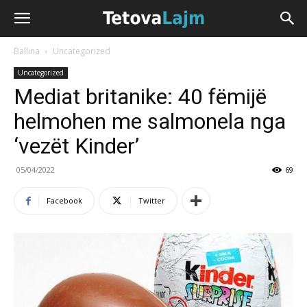
Ballina
Uncategorized
Uncategorized
Mediat britanike: 40 fëmijë
helmohen me salmonela nga
‘vezët Kinder’
05/04/2022
69
Facebook
Twitter