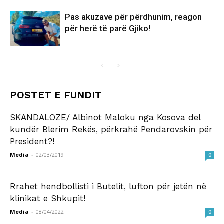
Pas akuzave për përdhunim, reagon
për herë të parë Gjiko!
POSTET E FUNDIT
SKANDALOZE/ Albinot Maloku nga Kosova del
kundër Blerim Rekës, përkrahë Pendarovskin për
President?!
Media
-
02/03/2019
0
Rrahet hendbollisti i Butelit, lufton për jetën në
klinikat e Shkupit!
Media
-
08/04/2022
0