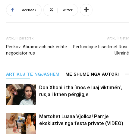
Facebook
Twitter
Artikulli paraprak
Artikulli tjetër
Peskov: Abramovich nuk është
Përfundojnë bisedimet Rusi-
negociator rus
Ukrainë
ARTIKUJ TË NGJASHËM
MË SHUMË NGA AUTORI
Don Xhoni i tha ‘mos e luaj viktimën’,
rusja i kthen përgjigje
Martohet Luana Vjollca! Pamje
ekskluzive nga festa private (VIDEO)