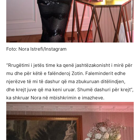
Foto: Nora Istrefi/Instagram
“Rrugëtimi i jetës time ka qenë jashtëzakonisht i mirë për
mu dhe për këtë e falënderoj Zotin. Faleminderit edhe
njerëzve të mi të dashur që ma zbukuruan ditëlindjen,
dhe krejt juve që ma keni uruar. Shumë dashuri për krejt”,
ka shkruar Nora në mbishkrimin e imazheve.