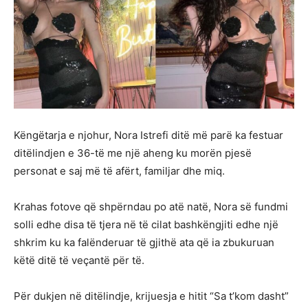
Këngëtarja e njohur, Nora Istrefi ditë më parë ka festuar
ditëlindjen e 36-të me një aheng ku morën pjesë
personat e saj më të afërt, familjar dhe miq.
Krahas fotove që shpërndau po atë natë, Nora së fundmi
solli edhe disa të tjera në të cilat bashkëngjiti edhe një
shkrim ku ka falënderuar të gjithë ata që ia zbukuruan
këtë ditë të veçantë për të.
Për dukjen në ditëlindje, krijuesja e hitit “Sa t’kom dasht”