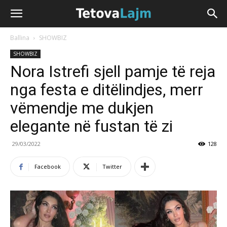
Ballina
SHOWBIZ
SHOWBIZ
Nora Istrefi sjell pamje të reja
nga festa e ditëlindjes, merr
vëmendje me dukjen
elegante në fustan të zi
29/03/2022
128
Facebook
Twitter