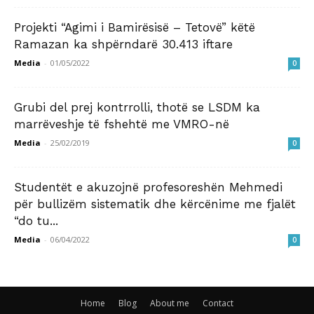
Projekti “Agimi i Bamirësisë – Tetovë” këtë
Ramazan ka shpërndarë 30.413 iftare
Media
-
01/05/2022
0
Grubi del prej kontrrolli, thotë se LSDM ka
marrëveshje të fshehtë me VMRO-në
Media
-
25/02/2019
0
Studentët e akuzojnë profesoreshën Mehmedi
për bullizëm sistematik dhe kërcënime me fjalët
“do tu...
Media
-
06/04/2022
0
Home
Blog
About me
Contact