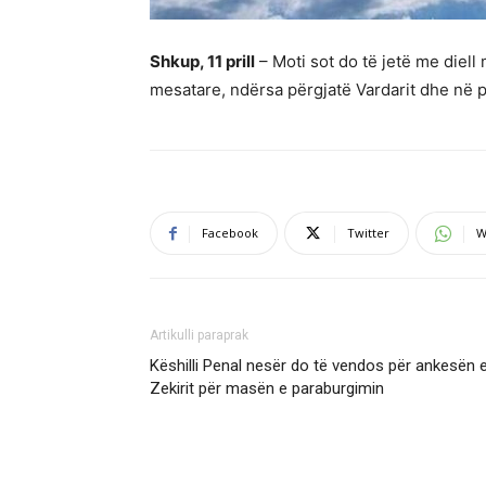
Shkup, 11 prill
– Moti sot do të jetë me diell
mesatare, ndërsa përgjatë Vardarit dhe në pj
Facebook
Twitter
W
Artikulli paraprak
Këshilli Penal nesër do të vendos për ankesën 
Zekirit për masën e paraburgimin