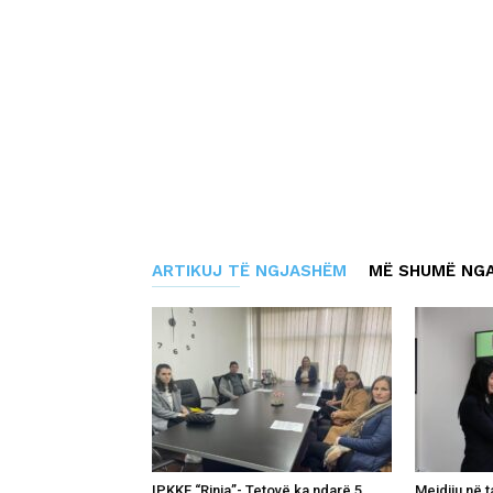
ARTIKUJ TË NGJASHËM
MË SHUMË NGA
IPKKF “Rinia”- Tetovë ka ndarë 5
Mejdiju në 