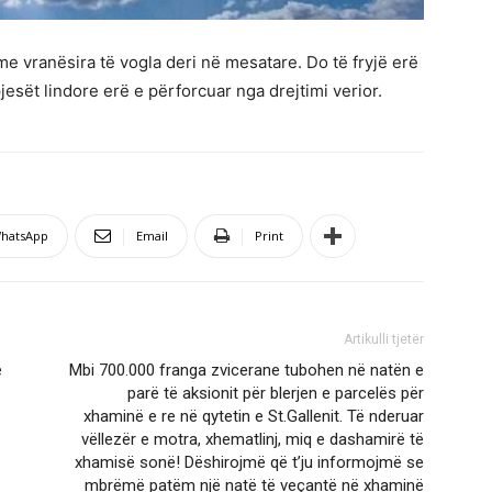
 me vranësira të vogla deri në mesatare. Do të fryjë erë
esët lindore erë e përforcuar nga drejtimi verior.
hatsApp
Email
Print
Artikulli tjetër
e
Mbi 700.000 franga zvicerane tubohen në natën e
parë të aksionit për blerjen e parcelës për
xhaminë e re në qytetin e St.Gallenit. Të nderuar
vëllezër e motra, xhematlinj, miq e dashamirë të
xhamisë sonë! Dëshirojmë që t’ju informojmë se
mbrëmë patëm një natë të veçantë në xhaminë