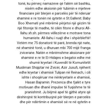
tonë, ku përveç namazeve që falëm së bashku,
nisëm edhe aksionin për tubimin e mjeteve
financiare për blerjen e parcelës për të nderuar
xhaminë e re tonën në qytetin e St.Gallenit. Baby
Boo Xhemati ynë mbrëmë përjetoi një gëzim të
një fitoreje të madhe, të cilën fitore e dhuroi All-
llahu xh.sh. përmes vëllezërve e motrave tona
humaniste. All-llahu i ruajt dhe i shpërbleftë!
Vetëm me 75 donatorë të parë, brenda një nate,
në xhaminë tonë, u dhuruan mbi 700 mijë franga
zvicerane. Natën e mbrëmshme aksionare për
xhaminë e re të El-Hidajes e begatoi edhe më
shumë kryetari i Kuvendit të Komunitetit
Musliman Shqiptar në Zvicër, Azir Jusufi, njëherit
edhe kryetar i xhamisë Tulipan në Reinach, i cili
ishte i shoqëruar me nënkryetarin e xhamisë,
Hasan Bajramin. Prezenca dhe fjalët e tyre
motivuan dhe dhanë impulse të fuqishme te të
pranishmit. Ju bëjmë apel të gjithë atyre që
dëshirojnë të kontribuojnë për blerjen e parcelës
dhe për ndërtimin e xhamisë së re në qytetin e