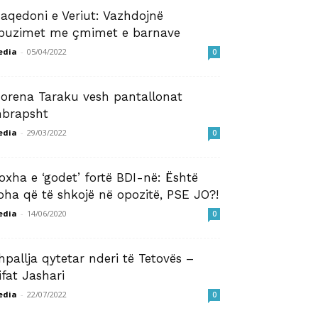
aqedoni e Veriut: Vazhdojnë
buzimet me çmimet e barnave
edia
-
05/04/2022
0
orena Taraku vesh pantallonat
brapsht
edia
-
29/03/2022
0
oxha e ‘godet’ fortë BDI-në: Është
oha që të shkojë në opozitë, PSE JO?!
edia
-
14/06/2020
0
hpallja qytetar nderi të Tetovës –
ifat Jashari
edia
-
22/07/2022
0