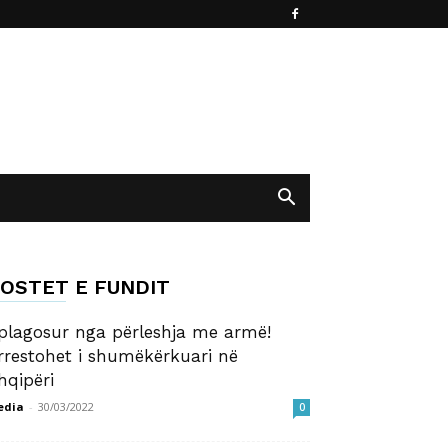
OSTET E FUNDIT
 plagosur nga përleshja me armë!
rrestohet i shumëkërkuari në
hqipëri
edia
-
30/03/2022
0