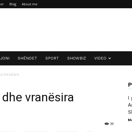
mer
Blog
About me
JONI
SHËNDET
SPORT
SHOWBIZ
VIDEO
ira mesatare
P
 dhe vranësira
I
A
S
M
39