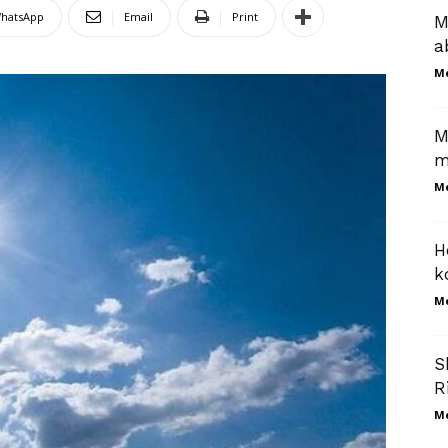
hatsApp
Email
Print
M
a
M
M
m
M
H
k
M
S
R
M