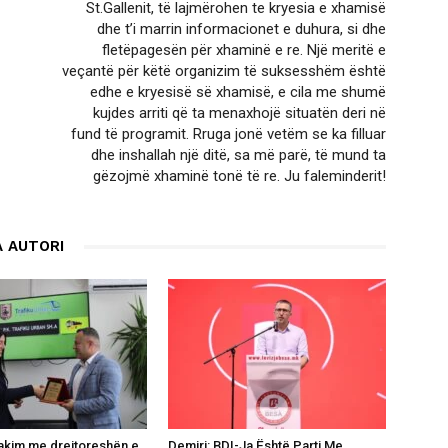
St.Gallenit, të lajmërohen te kryesia e xhamisë
dhe t’i marrin informacionet e duhura, si dhe
fletëpagesën për xhaminë e re. Një meritë e
veçantë për këtë organizim të suksesshëm është
edhe e kryesisë së xhamisë, e cila me shumë
kujdes arriti që ta menaxhojë situatën deri në
fund të programit. Rruga jonë vetëm se ka filluar
dhe inshallah një ditë, sa më parë, të mund ta
gëzojmë xhaminë tonë të re. Ju faleminderit!
 AUTORI
takim me drejtoreshën e
Demiri: BDI-Ja Është Parti Me