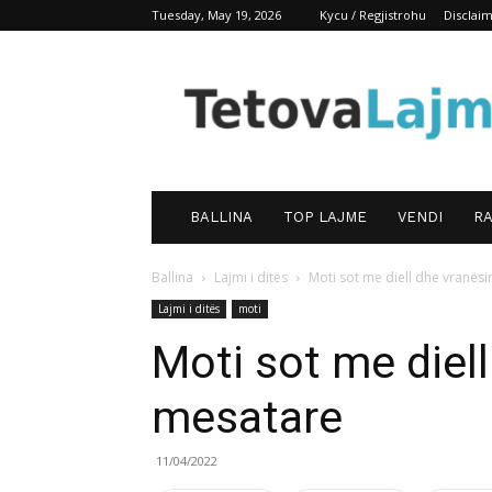
Tuesday, May 19, 2026
Kycu / Regjistrohu
Disclai
TetovaLajm
BALLINA
TOP LAJME
VENDI
RA
Ballina
Lajmi i ditës
Moti sot me diell dhe vranës
Lajmi i ditës
moti
Moti sot me diell
mesatare
11/04/2022