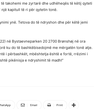
të takohemi me zyrtarë dhe udhëheqës të këtij qyteti
një kapitull të ri për qytetin tonë.
 synimi ynë. Tetova do të ndryshon dhe për këtë jemi
.2022) në Bystaevneparken 20 2700 Brønshøj në ora
orë ku do të bashkëbisedojmë me mërgatën tonë atje.
shtë i përbashkët, mbështetja është e fortë, rrëzimi i
 është pikënisja e ndryshimit të madh!”
hatsApp
Email
Print