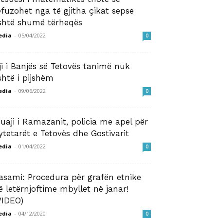
efuzohet nga të gjitha çikat sepse
shtë shumë tërheqës
edia
-
05/04/2022
0
ji i Banjës së Tetovës tanimë nuk
shtë i pijshëm
edia
-
09/06/2022
0
uaji i Ramazanit, policia me apel për
ytetarët e Tetovës dhe Gostivarit
edia
-
01/04/2022
0
asami: Procedura për grafën etnike
ë letërnjoftime mbyllet në janar!
VIDEO)
edia
-
04/12/2020
0