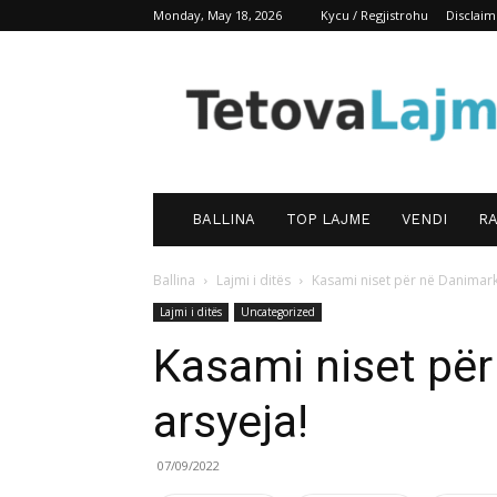
Monday, May 18, 2026
Kycu / Regjistrohu
Disclaim
TetovaLajm
BALLINA
TOP LAJME
VENDI
RA
Ballina
Lajmi i ditës
Kasami niset për në Danimark
Lajmi i ditës
Uncategorized
Kasami niset për
arsyeja!
07/09/2022