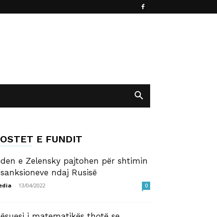
OSTET E FUNDIT
iden e Zelensky pajtohen për shtimin
 sanksioneve ndaj Rusisë
edia
-
13/04/2022
0
ësuesi i matematikës thotë se