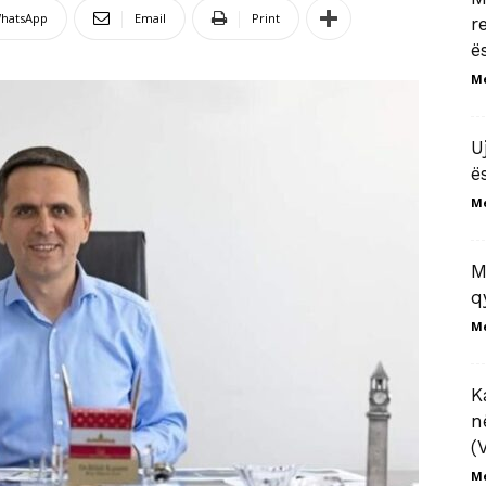
hatsApp
Email
Print
r
ë
M
U
ë
M
M
q
M
K
n
(
M