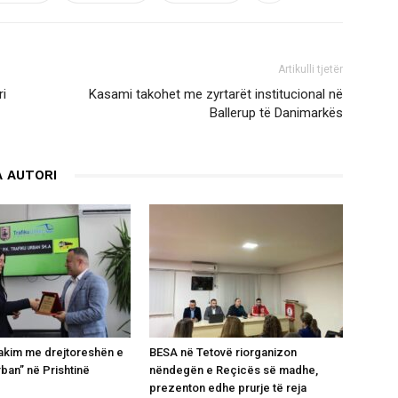
Artikulli tjetër
ri
Kasami takohet me zyrtarët institucional në
Ballerup të Danimarkës
 AUTORI
takim me drejtoreshën e
BESA në Tetovë riorganizon
rban” në Prishtinë
nëndegën e Reçicës së madhe,
prezenton edhe prurje të reja