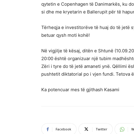
qytetin e Copenhagen të Danimarkës, ku do 
si dhe me kryetarin e Ballerupit për të hapur 
Tërheqja e investitorëve të huaj do të jetë
betuar qysh moti kohë!
Në vigjilje të kësaj, ditën e Shtunë (10.09
20:00 është organizuar një tubim madhësht
Zëri i tyre do të jetë amaneti ynë. Qëllimi ë
pushtetit diktatorial po i vjen fundi. Tetova
Ka potencuar mes të gjithash Kasami
Facebook
Twitter
W