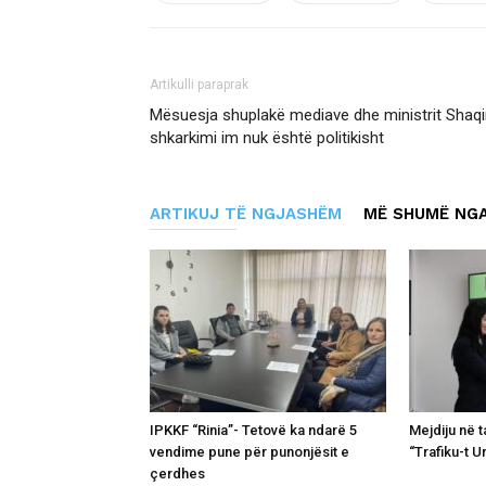
Artikulli paraprak
Mësuesja shuplakë mediave dhe ministrit Shaqi
shkarkimi im nuk është politikisht
ARTIKUJ TË NGJASHËM
MË SHUMË NGA
IPKKF “Rinia”- Tetovë ka ndarë 5
Mejdiju në 
vendime pune për punonjësit e
“Trafiku-t U
çerdhes