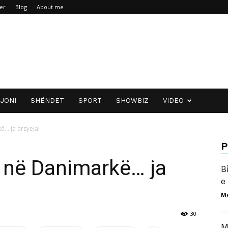
er
Blog
About me
JONI
SHËNDET
SPORT
SHOWBIZ
VIDEO
ë… ja arsyeja!
P
 në Danimarkë… ja
B
e
M
30
M