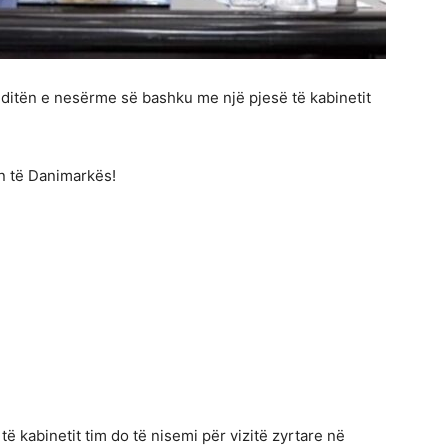
 ditën e nesërme së bashku me një pjesë të kabinetit
en të Danimarkës!
 kabinetit tim do të nisemi për vizitë zyrtare në