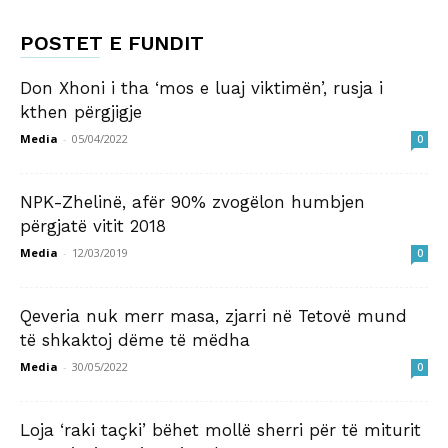
POSTET E FUNDIT
Don Xhoni i tha ‘mos e luaj viktimën’, rusja i
kthen përgjigje
Media
-
05/04/2022
0
NPK-Zhelinë, afër 90% zvogëlon humbjen
përgjatë vitit 2018
Media
-
12/03/2019
0
Qeveria nuk merr masa, zjarri në Tetovë mund
të shkaktoj dëme të mëdha
Media
-
30/05/2022
0
Loja ‘raki taçki’ bëhet mollë sherri për të miturit