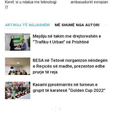
Kievit: si u ndalua me teknologji
ambasadorët evropian
IT
ARTIKUJ TË NGJASHËM
MË SHUMË NGA AUTORI
Mejdiju në takim me drejtoreshën e
“Trafiku-t Urban” në Prishtinë
BESA në Tetovë riorganizon nëndegën
e Reçicës së madhe, prezenton edhe
prurje të reja
Kasami pjesëmarrës në turneun e
grupit të karatesë “Golden Cup 2022”