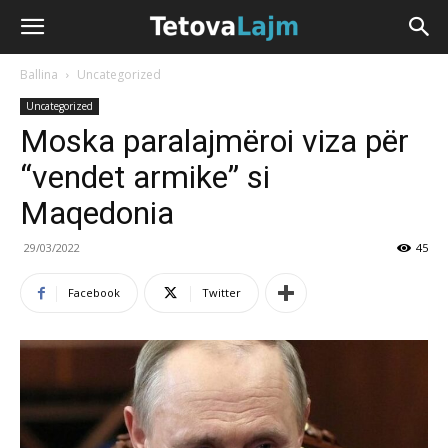
Ballina
Uncategorized
Uncategorized
Moska paralajmëroi viza për
“vendet armike” si
Maqedonia
29/03/2022
45
Facebook
Twitter