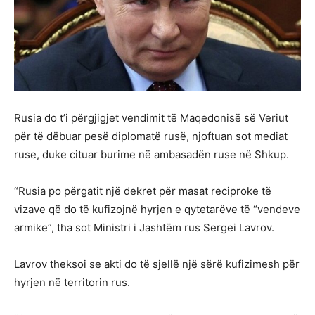
Rusia do t’i përgjigjet vendimit të Maqedonisë së Veriut
për të dëbuar pesë diplomatë rusë, njoftuan sot mediat
ruse, duke cituar burime në ambasadën ruse në Shkup.
“Rusia po përgatit një dekret për masat reciproke të
vizave që do të kufizojnë hyrjen e qytetarëve të “vendeve
armike”, tha sot Ministri i Jashtëm rus Sergei Lavrov.
Lavrov theksoi se akti do të sjellë një sërë kufizimesh për
hyrjen në territorin rus.