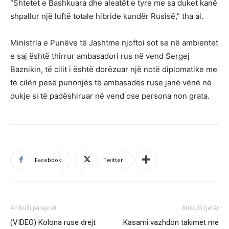
“Shtetet e Bashkuara dhe aleatët e tyre me sa duket kanë
shpallur një luftë totale hibride kundër Rusisë,” tha ai.
Ministria e Punëve të Jashtme njoftoi sot se në ambientet
e saj është thirrur ambasadori rus në vend Sergej
Baznikin, të cilit i është dorëzuar një notë diplomatike me
të cilën pesë punonjës të ambasadës ruse janë vënë në
dukje si të padëshiruar në vend ose persona non grata.
Facebook
Twitter
Artikulli paraprak
Artikulli tjetër
(VIDEO) Kolona ruse drejt
Kasami vazhdon takimet me