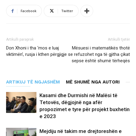
Facebook
Twitter
Artikulli paraprak
Artikulli tjetër
Don Xhoni i tha ‘mos e luaj
Mësuesi i matematikës thotë
viktimën’, rusja i kthen përgjigje
se refuzohet nga të gjitha çikat
sepse është shumë tërheqës
ARTIKUJ TË NGJASHËM
MË SHUMË NGA AUTORI
Kasami dhe Durmishi në Malësi të
Tetovës, dëgjojnë nga afër
propozimet e tyre për projekt buxhetin
e 2023
Mejdiju në takim me drejtoreshën e