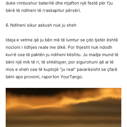
duke rimbushur bateritë dhe mjafton një festë për t’ju
bërë të ndiheni të rraskapitur përsëri.
6. Ndiheni sikur askush nuk ju sheh
Ideja e vetme që ju bën më të lumtur se çdo tjetër është
nocioni i lidhjes reale me dikë. Por thjesht nuk ndodh
kurrë ose të paktën ju ndiheni kështu. Ju madje mund të
bëni një mik të ri, të shkëlqyer, por sigurohuni që ai të
mos e sheh ose të kuptojë “ju real” pavarësisht se çfarë
bëni apo provoni, raporton YourTango.