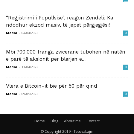
“Regjistrimi i Popullsisë”, reagon Zendeli: Ka
ndodhur ekzod masiv, të jepet përgjegjësi!
Media
-
04/04/2022
0
Mbi 700.000 franga zvicerane tubohen në natën
e parë të aksionit për blerjen e...
Media
-
11/04/2022
0
Vlera e Bitcoin-it bie për 50 për qind
Media
-
09/05/2022
0
Home
Blog
About me
Contact
© Copyright 2019 - TetovaLajm