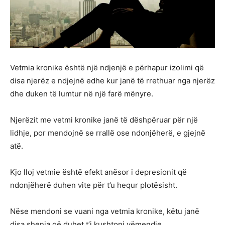
Vetmia kronike është një ndjenjë e përhapur izolimi që
disa njerëz e ndjejnë edhe kur janë të rrethuar nga njerëz
dhe duken të lumtur në një farë mënyre.
Njerëzit me vetmi kronike janë të dëshpëruar për një
lidhje, por mendojnë se rrallë ose ndonjëherë, e gjejnë
atë.
Kjo lloj vetmie është efekt anësor i depresionit që
ndonjëherë duhen vite për t’u hequr plotësisht.
Nëse mendoni se vuani nga vetmia kronike, këtu janë
disa shenja që duhet t’i kushtoni vëmendje.