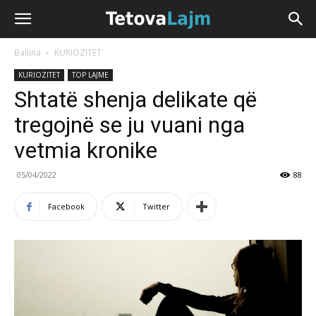
Ballina
KURIOZITET
KURIOZITET
TOP LAJME
​Shtatë shenja delikate që
tregojnë se ju vuani nga
vetmia kronike
05/04/2022
88
Facebook
Twitter