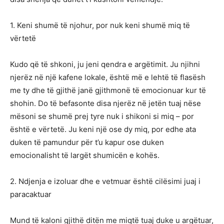
1. Keni shumë të njohur, por nuk keni shumë miq të
vërtetë
Kudo që të shkoni, ju jeni qendra e argëtimit. Ju njihni
njerëz në një kafene lokale, është më e lehtë të flasësh
me ty dhe të gjithë janë gjithmonë të emocionuar kur të
shohin. Do të befasonte disa njerëz në jetën tuaj nëse
mësoni se shumë prej tyre nuk i shikoni si miq – por
është e vërtetë. Ju keni një ose dy miq, por edhe ata
duken të pamundur për t’u kapur ose duken
emocionalisht të largët shumicën e kohës.
2. Ndjenja e izoluar dhe e vetmuar është cilësimi juaj i
paracaktuar
Mund të kaloni gjithë ditën me miqtë tuaj duke u argëtuar,