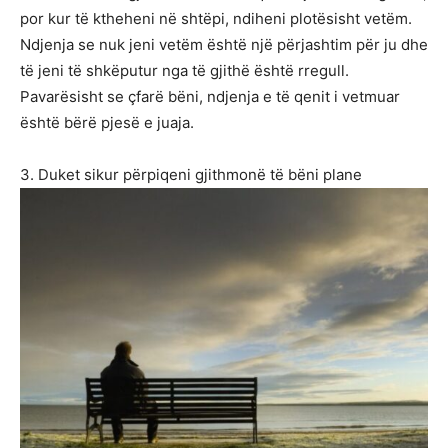
por kur të ktheheni në shtëpi, ndiheni plotësisht vetëm.
Ndjenja se nuk jeni vetëm është një përjashtim për ju dhe
të jeni të shkëputur nga të gjithë është rregull.
Pavarësisht se çfarë bëni, ndjenja e të qenit i vetmuar
është bërë pjesë e juaja.
3. Duket sikur përpiqeni gjithmonë të bëni plane