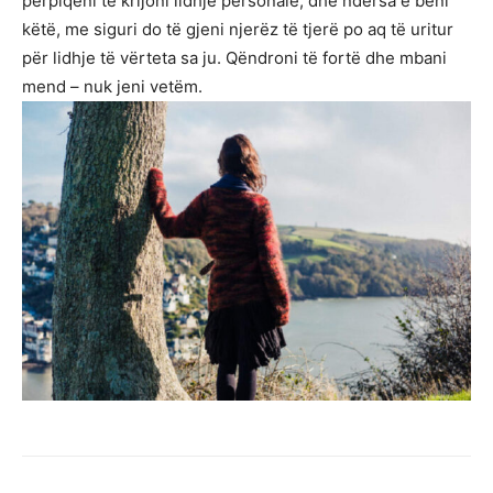
përpiqeni të krijoni lidhje personale, dhe ndërsa e bëni
këtë, me siguri do të gjeni njerëz të tjerë po aq të uritur
për lidhje të vërteta sa ju. Qëndroni të fortë dhe mbani
mend – nuk jeni vetëm.