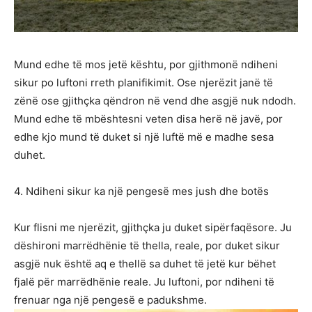
Mund edhe të mos jetë kështu, por gjithmonë ndiheni
sikur po luftoni rreth planifikimit. Ose njerëzit janë të
zënë ose gjithçka qëndron në vend dhe asgjë nuk ndodh.
Mund edhe të mbështesni veten disa herë në javë, por
edhe kjo mund të duket si një luftë më e madhe sesa
duhet.
4. Ndiheni sikur ka një pengesë mes jush dhe botës
Kur flisni me njerëzit, gjithçka ju duket sipërfaqësore. Ju
dëshironi marrëdhënie të thella, reale, por duket sikur
asgjë nuk është aq e thellë sa duhet të jetë kur bëhet
fjalë për marrëdhënie reale. Ju luftoni, por ndiheni të
frenuar nga një pengesë e padukshme.