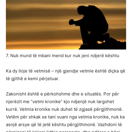
7. Nuk mund të mbani mend kur nuk jeni ndjerë kështu
Ka dy lloje të vetmisë – një gjendje vetmie është diçka që
të gjithë e kemi përjetuar.
Zakonisht është e përkohshme dhe e situatës. Por për
njerëzit me “vetmi kronike” kjo ndjenjë nuk largohet
kurrë. Vetmia kronike nuk duhet të zgjasë përgjithmonë.
Vetëm për shkak se tani vuani nga vetmia kronike, nuk ka
asnjë arsye që të jetë kështu përgjithmonë. Vazhdoni të