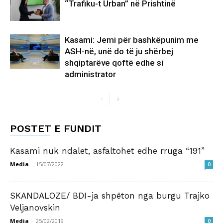
“Trafiku-t Urban” në Prishtinë
Kasami: Jemi për bashkëpunim me
ASH-në, unë do të ju shërbej
shqiptarëve qoftë edhe si
administrator
POSTET E FUNDIT
Kasami nuk ndalet, asfaltohet edhe rruga “191”
Media
-
15/07/2022
0
SKANDALOZE/ BDI-ja shpëton nga burgu Trajko
Veljanovskin
Media
-
25/02/2019
0