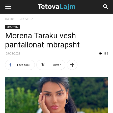
Ballina
SHOWBIZ
SHOWBIZ
Morena Taraku vesh
pantallonat mbrapsht
29/03/2022
186
Facebook
Twitter