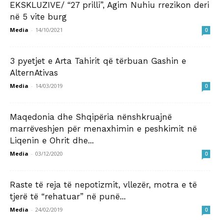
EKSKLUZIVE/ “27 prilli”, Agim Nuhiu rrezikon deri
në 5 vite burg
Media
-
14/10/2021
0
3 pyetjet e Arta Tahirit që tërbuan Gashin e
AlternAtivas
Media
-
14/03/2019
0
Maqedonia dhe Shqipëria nënshkruajnë
marrëveshjen për menaxhimin e peshkimit në
Liqenin e Ohrit dhe...
Media
-
03/12/2020
0
Raste të reja të nepotizmit, vllezër, motra e të
tjerë të “rehatuar” në punë...
Media
-
24/02/2019
0