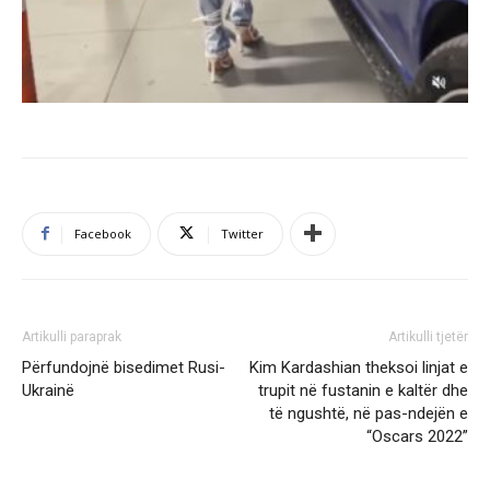
Facebook
Twitter
Artikulli paraprak
Artikulli tjetër
Përfundojnë bisedimet Rusi-
Kim Kardashian theksoi linjat e
Ukrainë
trupit në fustanin e kaltër dhe
të ngushtë, në pas-ndejën e
“Oscars 2022”