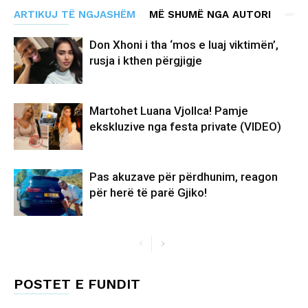
ARTIKUJ TË NGJASHËM
MË SHUMË NGA AUTORI
Don Xhoni i tha ‘mos e luaj viktimën’,
rusja i kthen përgjigje
Martohet Luana Vjollca! Pamje
ekskluzive nga festa private (VIDEO)
Pas akuzave për përdhunim, reagon
për herë të parë Gjiko!
POSTET E FUNDIT