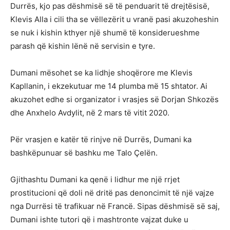
Durrës, kjo pas dëshmisë së të penduarit të drejtësisë,
Klevis Alla i cili tha se vëllezërit u vranë pasi akuzoheshin
se nuk i kishin kthyer një shumë të konsiderueshme
parash që kishin lënë në servisin e tyre.
Dumani mësohet se ka lidhje shoqërore me Klevis
Kapllanin, i ekzekutuar me 14 plumba më 15 shtator. Ai
akuzohet edhe si organizator i vrasjes së Dorjan Shkozës
dhe Anxhelo Avdylit, në 2 mars të vitit 2020.
Për vrasjen e katër të rinjve në Durrës, Dumani ka
bashkëpunuar së bashku me Talo Çelën.
Gjithashtu Dumani ka qenë i lidhur me një rrjet
prostitucioni që doli në dritë pas denoncimit të një vajze
nga Durrësi të trafikuar në Francë. Sipas dëshmisë së saj,
Dumani ishte tutori që i mashtronte vajzat duke u