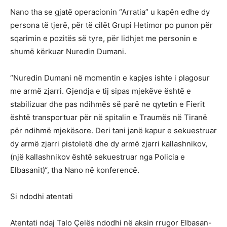
Nano tha se gjatë operacionin “Arratia” u kapën edhe dy
persona të tjerë, për të cilët Grupi Hetimor po punon për
sqarimin e pozitës së tyre, për lidhjet me personin e
shumë kërkuar Nuredin Dumani.
“Nuredin Dumani në momentin e kapjes ishte i plagosur
me armë zjarri. Gjendja e tij sipas mjekëve është e
stabilizuar dhe pas ndihmës së parë ne qytetin e Fierit
është transportuar për në spitalin e Traumës në Tiranë
për ndihmë mjekësore. Deri tani janë kapur e sekuestruar
dy armë zjarri pistoletë dhe dy armë zjarri kallashnikov,
(një kallashnikov është sekuestruar nga Policia e
Elbasanit)“, tha Nano në konferencë.
Si ndodhi atentati
Atentati ndaj Talo Çelës ndodhi në aksin rrugor Elbasan-