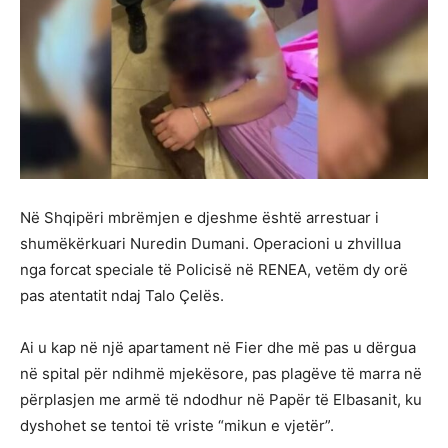
Në Shqipëri mbrëmjen e djeshme është arrestuar i
shumëkërkuari Nuredin Dumani. Operacioni u zhvillua
nga forcat speciale të Policisë në RENEA, vetëm dy orë
pas atentatit ndaj Talo Çelës.
Ai u kap në një apartament në Fier dhe më pas u dërgua
në spital për ndihmë mjekësore, pas plagëve të marra në
përplasjen me armë të ndodhur në Papër të Elbasanit, ku
dyshohet se tentoi të vriste “mikun e vjetër”.