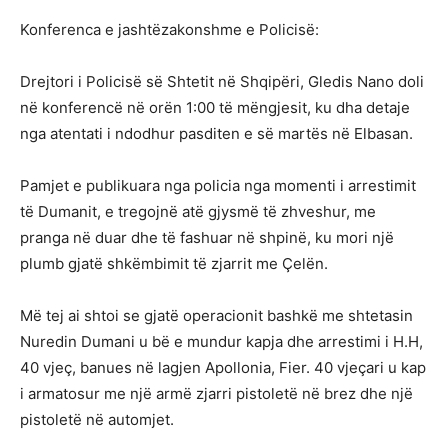
Konferenca e jashtëzakonshme e Policisë:
Drejtori i Policisë së Shtetit në Shqipëri, Gledis Nano doli
në konferencë në orën 1:00 të mëngjesit, ku dha detaje
nga atentati i ndodhur pasditen e së martës në Elbasan.
Pamjet e publikuara nga policia nga momenti i arrestimit
të Dumanit, e tregojnë atë gjysmë të zhveshur, me
pranga në duar dhe të fashuar në shpinë, ku mori një
plumb gjatë shkëmbimit të zjarrit me Çelën.
Më tej ai shtoi se gjatë operacionit bashkë me shtetasin
Nuredin Dumani u bë e mundur kapja dhe arrestimi i H.H,
40 vjeç, banues në lagjen Apollonia, Fier. 40 vjeçari u kap
i armatosur me një armë zjarri pistoletë në brez dhe një
pistoletë në automjet.