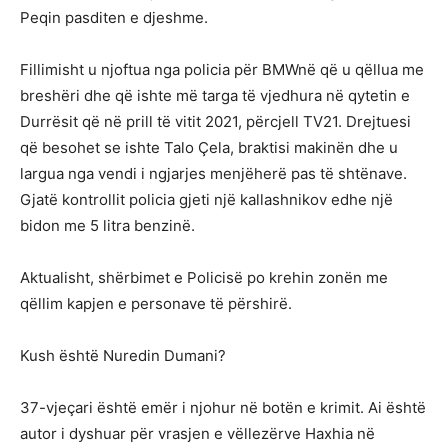
Peqin pasditen e djeshme.
Fillimisht u njoftua nga policia për BMWnë që u qëllua me
breshëri dhe që ishte më targa të vjedhura në qytetin e
Durrësit që në prill të vitit 2021, përcjell TV21. Drejtuesi
që besohet se ishte Talo Çela, braktisi makinën dhe u
largua nga vendi i ngjarjes menjëherë pas të shtënave.
Gjatë kontrollit policia gjeti një kallashnikov edhe një
bidon me 5 litra benzinë.
Aktualisht, shërbimet e Policisë po krehin zonën me
qëllim kapjen e personave të përshirë.
Kush është Nuredin Dumani?
37-vjeçari është emër i njohur në botën e krimit. Ai është
autor i dyshuar për vrasjen e vëllezërve Haxhia në