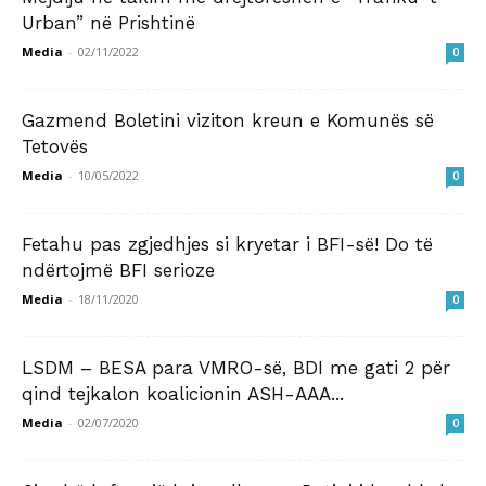
Urban” në Prishtinë
Media
-
02/11/2022
0
Gazmend Boletini viziton kreun e Komunës së
Tetovës
Media
-
10/05/2022
0
Fetahu pas zgjedhjes si kryetar i BFI-së! Do të
ndërtojmë BFI serioze
Media
-
18/11/2020
0
LSDM – BESA para VMRO-së, BDI me gati 2 për
qind tejkalon koalicionin ASH-AAA...
Media
-
02/07/2020
0