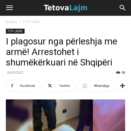
Ballina
TOP LAJME
TOP LAJME
I plagosur nga përleshja me
armë! Arrestohet i
shumëkërkuari në Shqipëri
30/03/2022
38
Facebook
Twitter
WhatsApp