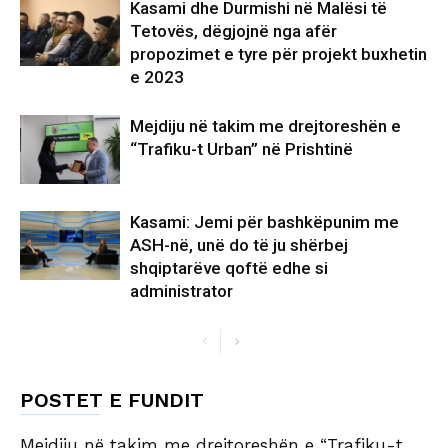
Kasami dhe Durmishi në Malësi të
Tetovës, dëgjojnë nga afër
propozimet e tyre për projekt buxhetin
e 2023
Mejdiju në takim me drejtoreshën e
“Trafiku-t Urban” në Prishtinë
Kasami: Jemi për bashkëpunim me
ASH-në, unë do të ju shërbej
shqiptarëve qoftë edhe si
administrator
POSTET E FUNDIT
Mejdiju në takim me drejtoreshën e “Trafiku-t