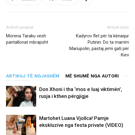
Artikulli paraprak
Artikulli tjetër
Morena Taraku vesh
Kadyrov flet për ta kënaqur
pantallonat mbrapsht
Putinin: Do ta marrim
Mariupolin, pastaj jemi gati për
Kiev
ARTIKUJ TË NGJASHËM
MË SHUMË NGA AUTORI
Don Xhoni i tha ‘mos e luaj viktimën’,
rusja i kthen përgjigje
Martohet Luana Vjollca! Pamje
ekskluzive nga festa private (VIDEO)