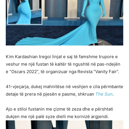
Kim Kardashian tregoi linjat e saj të famshme trupore e
veshur me një fustan të kaltër të ngushtë në pas-ndejën
e “Oscars 2022”, të organizuar nga Revista “Vanity Fair”.
41-vjeçarja, dukej mahnitëse në veshjen e cila përmbante
detaje të prera në pjesën e pasme, shkruan
The Sun
.
Ajo e stiloi fustanin me çizme të zeza dhe e përshtati
dukjen me një palë syze dielli me kornizë argjendi.