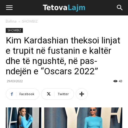
Ballina
SHOWBIZ
SHOWBIZ
Kim Kardashian theksoi linjat
e trupit në fustanin e kaltër
dhe të ngushtë, në pas-
ndejën e “Oscars 2022”
29/03/2022
43
Facebook
Twitter