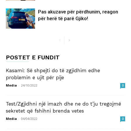
Pas akuzave për përdhunim, reagon
për herë të parë Gjiko!
POSTET E FUNDIT
Kasami: Së shpejti do të zgjidhim edhe
problemin e ujit për pije
Media
-
24/10/2022
0
Test/Zgjidhni një imazh dhe ne do t’ju tregojmë
sekretet që fshihni brenda vetes
Media
-
04/04/2022
0