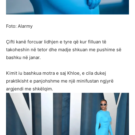
Foto: Alarmy
Çifti kanë forcuar lidhjen e tyre që kur filluan të
takoheshin në tetor dhe madje shkuan me pushime së
bashku në janar.
Kimit iu bashkua motra e saj Khloe, e cila dukej
praktikisht e panjohshme me një minifustan ngjyrë
argjendi me shkëlqim.