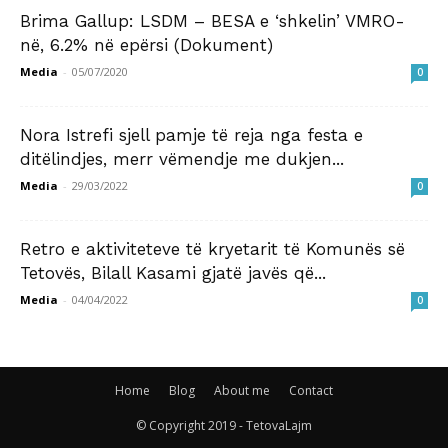
Brima Gallup: LSDM – BESA e ‘shkelin’ VMRO-
në, 6.2% në epërsi (Dokument)
Media
-
05/07/2020
0
Nora Istrefi sjell pamje të reja nga festa e
ditëlindjes, merr vëmendje me dukjen...
Media
-
29/03/2022
0
Retro e aktiviteteve të kryetarit të Komunës së
Tetovës, Bilall Kasami gjatë javës që...
Media
-
04/04/2022
0
Home
Blog
About me
Contact
© Copyright 2019 - TetovaLajm