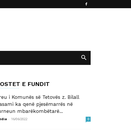
OSTET E FUNDIT
reu i Komunës së Tetovës z. Bilall
asami ka qenë pjesëmarrës në
urneun mbarëkombëtarë...
edia
-
16/06/2022
0