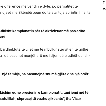
D
ikë diferencë me vendin e dytë, po përgatitet të
M
undjavë me Skëndërbeun do të startojë sprintin final të
ikisht kampionatin për të aktivizuar më pas edhe
ehi.
ardheblutë të cilët me të mbyllur stërvitjen të gjithë
tar, që pasohet menjëherë me faljen që e udhëheq ish-
i një familje, na bashkojnë shumë gjëra dhe një ndër
.
i kishim edhe presionin e kampionatit, tani jemi më të
adulillah, shpresoj të vazhdoj kështu”, tha Visar