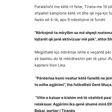
Paralelisht me këtë rit fetar, Tirana me 16 p
shpallet kampione këtë vit dhe që nga kjo f
fazës së 4-të, apo 9 ndeshjeve të fundit.
“Kërkojmë ta mbyllim sa më shpejt matemat
lojtarët që janë aktivizuar më pak”, shtoi Sh
Megjithatë kjo mbrëmje ishte e veçantë për b
së bashku do të mblidheshin për të çelur if
kapiteni Ilion Lika.
“Përderisa kemi veshur këtë fanellë ne jem
to edhe agjërimi”, tha futbollisti Gent Muça
“Vitin e kaluar e kishim më të vështirë pas
relaksuar. Agjërimi ika qenë shumë mirë Elh
Bekaj, portier i Tiranës