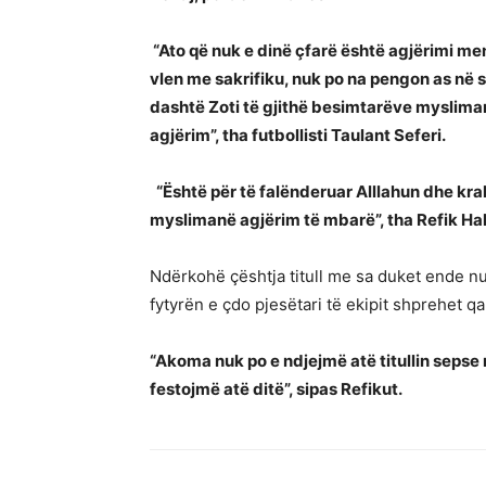
“Ato që nuk e dinë çfarë është agjërimi me
vlen me sakrifiku, nuk po na pengon as në s
dashtë Zoti të gjithë besimtarëve mysliman
agjërim”, tha futbollisti Taulant Seferi.
“Është për të falënderuar Alllahun dhe kraha
myslimanë agjërim të mbarë”, tha Refik Halil
Ndërkohë çështja titull me sa duket ende 
fytyrën e çdo pjesëtari të ekipit shprehet q
“Akoma nuk po e ndjejmë atë titullin sepse
festojmë atë ditë”, sipas Refikut.