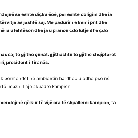
ndojnë se është diçka ëoë, por është obligim dhe ia
tërvitje as jashtë saj. Me padurim e kemi prit dhe
ë ia u lehtëson dhe ja u pranon çdo lutje dhe çdo
s saj të gjithë çunat. gjithashtu të gjithë shqiptarët
i, president i Tiranës.
nuk përmendet në ambientin bardheblu edhe pse në
artë imazhi I një skuadre kampion.
 mendojmë që kur të vijë ora të shpallemi kampion, ta