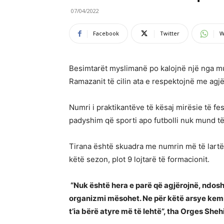
07/04/2022
Facebook
Twitter
W
Besimtarët myslimanë po kalojnë një nga mua
Ramazanit të cilin ata e respektojnë me agjë
Numri i praktikantëve të kësaj mirësie të fes
padyshim që sporti apo futbolli nuk mund t
Tirana është skuadra me numrin më të lartë
këtë sezon, plot 9 lojtarë të formacionit.
“Nuk është hera e parë që agjërojnë, ndosht
organizmi mësohet. Ne për këtë arsye kemi 
t’ia bërë atyre më të lehtë”, tha Orges Shehi,