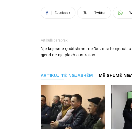
Facebook
Twitter
W
Artikulli paraprak
Një krijesë e çuditshme me ‘buzë si të njeriut’ u
gjend në një plazh australian
ARTIKUJ TË NGJASHËM
MË SHUMË NGA