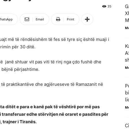
G
35
X
hatsApp
Email
Print
M
M
jt më të rëndësishëm të fes së tyre siç është muaji i
K
rimin për 30 ditë.
A
s
ë janë shtuar vit pas viti të rinj nga çdo fushë dhe
M
ë bëjnë përjashtime.
 të praktikantëve dhe agjërueseve të Ramazanit në
P
b
l
a ditët e para e kanë pak të vështirë por më pas
M
transferuar edhe stërvitjen në oraret e pasdites për
 trajner i Tiranës.
C