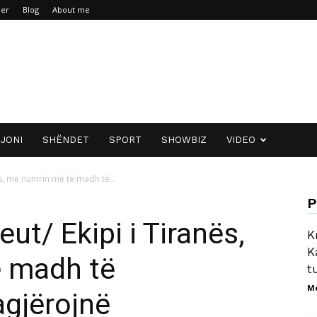
mer
Blog
About me
JONI
SHËNDET
SPORT
SHOWBIZ
VIDEO
ës, me numrin më të madh të...
P
eut/ Ekipi i Tiranës,
K
K
 madh të
t
M
agjërojnë