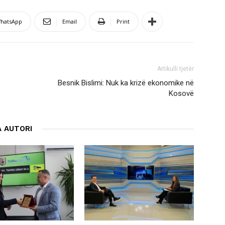
hatsApp
Email
Print
Artikulli tjetër
Besnik Bislimi: Nuk ka krizë ekonomike në
Kosovë
 AUTORI