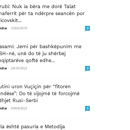
rubi: Nuk ia bëra me dorë Talat
haferrit për ta ndërpre seancën por
icovskit...
edia
-
25/02/2019
0
asami: Jemi për bashkëpunim me
SH-në, unë do të ju shërbej
hqiptarëve qoftë edhe...
edia
-
24/10/2022
0
utini uron Vuçiçin për “fitoren
indëse”: Do të vijojmë të forcojmë
idhjet Rusi-Serbi
edia
-
04/04/2022
0
ila është pasuria e Metodija