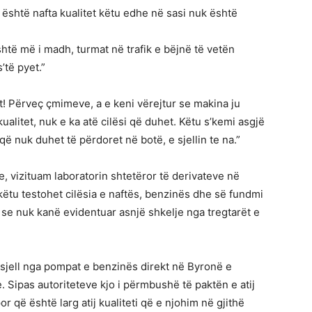
është nafta kualitet këtu edhe në sasi nuk është
htë më i madh, turmat në trafik e bëjnë të vetën
’të pyet.”
! Përveç çmimeve, a e keni vërejtur se makina ju
litet, nuk e ka atë cilësi që duhet. Këtu s’kemi asgjë
 që nuk duhet të përdoret në botë, e sjellin te na.”
, vizituam laboratorin shtetëror të derivateve në
ëtu testohet cilësia e naftës, benzinës dhe së fundmi
ë se nuk kanë evidentuar asnjë shkelje nga tregtarët e
 sjell nga pompat e benzinës direkt në Byronë e
e. Sipas autoriteteve kjo i përmbushë të paktën e atij
 që është larg atij kualiteti që e njohim në gjithë