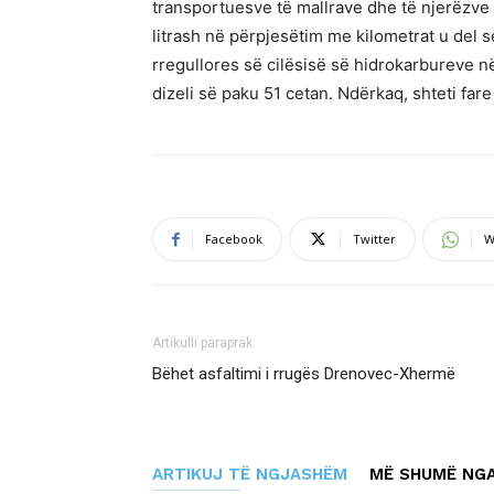
transportuesve të mallrave dhe të njerëzve
litrash në përpjesëtim me kilometrat u del 
rregullores së cilësisë së hidrokarbureve 
dizeli së paku 51 cetan. Ndërkaq, shteti fare
Facebook
Twitter
W
Artikulli paraprak
Bëhet asfaltimi i rrugës Drenovec-Xhermë
ARTIKUJ TË NGJASHËM
MË SHUMË NGA