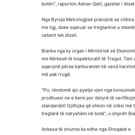
botën”, raporton Adnan Qaili, gazetar i Alsat
Nga Byroja Metrologjisë pranojnë se cilësia
me ligj, duke sqaruar se tregtarëve u mbetë
cetanit tek dizeli.
Bianka nga ky organ i Ministrisë së Ekonomis
me Kërkesë të Inspektoratit të Tregut. Tani 
sqarojnë përse karburantet në vend harxhoh
më pak rrugë.
“Po, rëndomë ajo pyetje vjen nga konsumator
prodhuesi ne e kemi por detyrë të verifikoj
standardet! Gjithçka që shkon në cilësi më
tregtarë të ndryshëm në botë”, u shpreh Bi
Ankesa të shumta ka edhe nga Shoqatat e