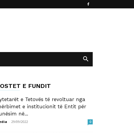
OSTET E FUNDIT
ytetarët e Tetovës të revoltuar nga
hërbimet e institucionit të Entit për
unësim në...
edia
-
29/09/2022
0