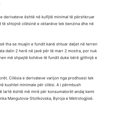
.
 e derivateve është në kufijtë minimal të përshkruar
t të shtojnë cilësinë e oktanëve tek benzina dhe në
ë tha se muajin e fundit kanë shtuar daljet në terren
ata dalin 2 herë në javë për të marr 2 mostra, por nuk
en më shpejtë kohëve të fundit duke bërë gjithnjë e
ët. Cilësia e derivateve varijon nga prodhuesi tek
më kushtet minimale për cilësi. A i përmbush
 të lartë është më mirë për konsumatorët andaj kemi
anka Mangutova-Stoilkovska, Byroja e Metrologjisë.