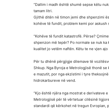
“Dallim i madh është shumë sepse këtu nuk 
tamam litri.
Gjithë ditën në timon jemi dhe shpenzimi ës
kohëve të fundit, problem kemi por askush s
“Kohëve të fundit katastrofë. Përse? Çmimet
shpenzon më tepër? Po normale se nuk ka kua
kualitet jo vetëm naftën. Këtu te ne vjen ajo
Për tu dhënë përgjigje dilemave të vozitësve
Shkup. Nga Byroja e Metrologjisë thonë se k
e mazutit, por nga ekzistimi i tyre theksojn
hidrokarbureve në vend.
“Kjo është njëra nga mostrat e derivateve e
Metrologjisë për të vërtetuar cilësinë ligjor
standardi që kërkohet në tregun Evropian, por