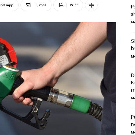
hatsApp
Email
Print
P
s
M
S
b
M
D
K
m
M
P
n
M