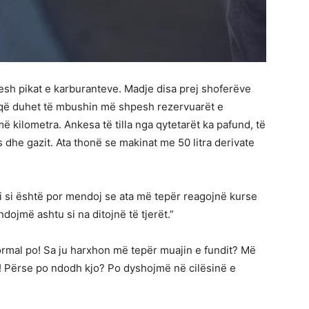
esh pikat e karburanteve. Madje disa prej shoferëve
 që duhet të mbushin më shpesh rezervuarët e
 kilometra. Ankesa të tilla nga qytetarët ka pafund, të
s dhe gazit. Ata thonë se makinat me 50 litra derivate
i si është por mendoj se ata më tepër reagojnë kurse
ojmë ashtu si na ditojnë të tjerët.”
ormal po! Sa ju harxhon më tepër muajin e fundit? Më
Përse po ndodh kjo? Po dyshojmë në cilësinë e