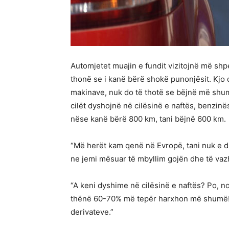
Automjetet muajin e fundit vizitojnë më shp
thonë se i kanë bërë shokë punonjësit. Kjo
makinave, nuk do të thotë se bëjnë më shumë
cilët dyshojnë në cilësinë e naftës, benzinë
nëse kanë bërë 800 km, tani bëjnë 600 km.
“Më herët kam qenë në Evropë, tani nuk e d
ne jemi mësuar të mbyllim gojën dhe të vazhd
“A keni dyshime në cilësinë e naftës? Po, n
thënë 60-70% më tepër harxhon më shumë! 
derivateve.”