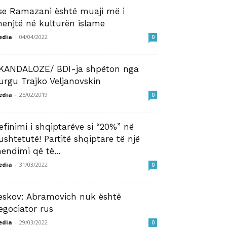
se Ramazani është muaji më i
henjtë në kulturën islame
edia
-
04/04/2022
0
KANDALOZE/ BDI-ja shpëton nga
urgu Trajko Veljanovskin
edia
-
25/02/2019
0
efinimi i shqiptarëve si “20%” në
ushtetutë! Partitë shqiptare të një
endimi që të...
edia
-
31/03/2022
0
eskov: Abramovich nuk është
egociator rus
edia
-
29/03/2022
0