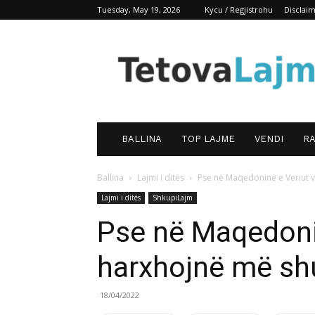
Tuesday, May 19, 2026
Kycu / Regjistrohu
Disclai
TetovaLajm
BALLINA
TOP LAJME
VENDI
RA
Ballina
Lajmi i ditës
Pse në Maqedoninë e Veriut 
Lajmi i ditës
ShkupiLajm
Pse në Maqedonin
harxhojnë më sh
18/04/2022