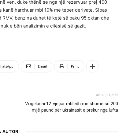
 në ven, duke thënë se nga një rezervuar prej 400
se kanë harxhuar mbi 10% më tepër derivate. Sipas
në RMV, benzina duhet të ketë së paku 95 oktan dhe
 nuk e bën analizimin e cilësisë së gazit.
hatsApp
Email
Print
Artikulli tjetër
Vogëlushi 12-vjeçar mbledh më shumë se 200
mijë paund për ukrainasit e prekur nga lufta
 AUTORI