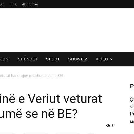
mer
Blog
About me
JONI
SHËNDET
SPORT
SHOWBIZ
VIDEO
veturat harxhojnë më shumë se në BE?
P
ë e Veriut veturat
Q
s
umë se në BE?
P
M
34