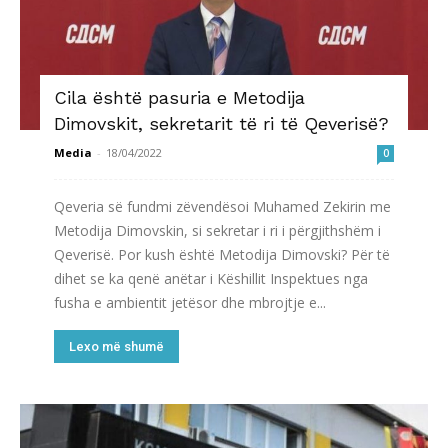
Cila është pasuria e Metodija
Dimovskit, sekretarit të ri të Qeverisë?
Media
-
18/04/2022
0
Qeveria së fundmi zëvendësoi Muhamed Zekirin me
Metodija Dimovskin, si sekretar i ri i përgjithshëm i
Qeverisë. Por kush është Metodija Dimovski? Për të
dihet se ka qenë anëtar i Këshillit Inspektues nga
fusha e ambientit jetësor dhe mbrojtje e...
Lexo më shumë