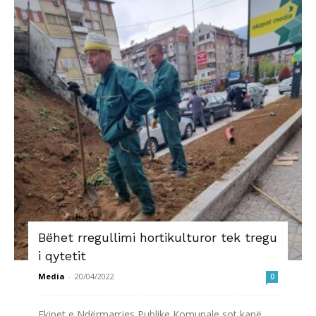
Bëhet rregullimi hortikulturor tek tregu
i qytetit
Media
-
20/04/2022
0
Ekipet e Ndërmarrjes Publike Komunale sot kanë