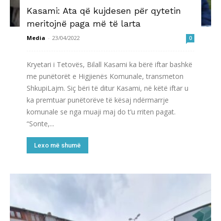
Kasami: Ata që kujdesen për qytetin
meritojnë paga më të larta
Media
-
23/04/2022
0
Kryetari i Tetovës, Bilall Kasami ka bërë iftar bashkë
me punëtorët e Higjienës Komunale, transmeton
ShkupiLajm. Siç bëri të ditur Kasami, në këtë iftar u
ka premtuar punëtorëve të kësaj ndërmarrje
komunale se nga muaji maj do t’u rriten pagat.
“Sonte,...
Lexo më shumë