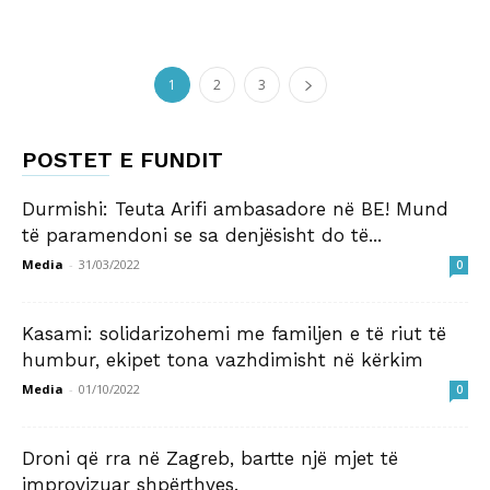
1
2
3
POSTET E FUNDIT
Durmishi: Teuta Arifi ambasadore në BE! Mund
të paramendoni se sa denjësisht do të...
Media
-
31/03/2022
0
Kasami: solidarizohemi me familjen e të riut të
humbur, ekipet tona vazhdimisht në kërkim
Media
-
01/10/2022
0
Droni që rra në Zagreb, bartte një mjet të
improvizuar shpërthyes.