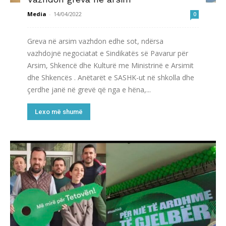
Media
-
14/04/2022
0
Greva në arsim vazhdon edhe sot, ndërsa
vazhdojnë negociatat e Sindikatës së Pavarur për
Arsim, Shkencë dhe Kulturë me Ministrinë e Arsimit
dhe Shkencës . Anëtarët e SASHK-ut në shkolla dhe
çerdhe janë në grevë që nga e hëna,...
Lexo më shumë