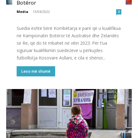
Botëror
Media
-
13/04/2022
0
Suedia është bërë Kombëtarja e parë që u kualifikua
në Kampionatin Botëror të Australisë dhe Zelandës
së Re, që do të mbahet në vitin 2023. Për t’ua
siguruar kualifikimin suedezeve u përkujdes
futbollistja Kosovare Asllani, e cila e shënoi...
Lexo më shumë