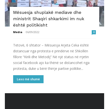
Mësuesja shuplakë mediave dhe
ministrit Shaqiri shkarkimi im nuk
është politikisht
Media
-
06/09/2022
0
Tetovë, 6 shtator – Mësuesja Arjeta Ceka është
distancuar nga protesta e prindërve në Shkollën
fillore “Kirili dhe Metodij” Në një status në rrjetin
social facebook ajo ka thënë se distancohet nga
protesta, duke u bërë thirrje partive politike...
Lexo më shumë