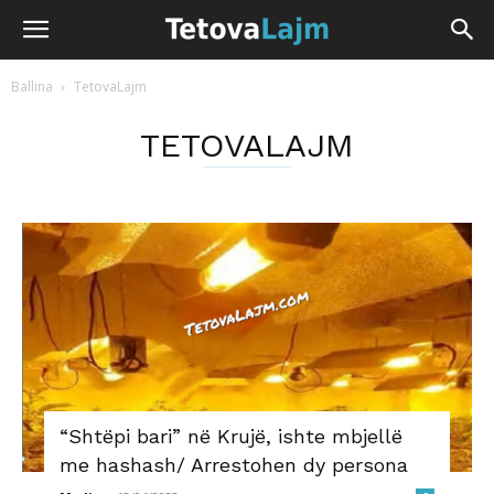
Ballina
TetovaLajm
TETOVALAJM
“Shtëpi bari” në Krujë, ishte mbjellë
me hashash/ Arrestohen dy persona