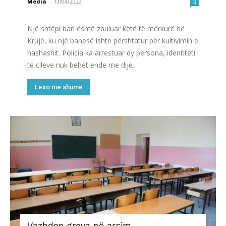
Media
-
13/04/2022
0
Një shtëpi bari është zbuluar këtë të mërkurë në
Krujë, ku një banesë ishte përshtatur për kultivimin e
hashashit. Policia ka arrestuar dy persona, identiteti i
të cilëve nuk bëhet ende me dije.
Lexo më shumë
Vazhdon greva në arsim