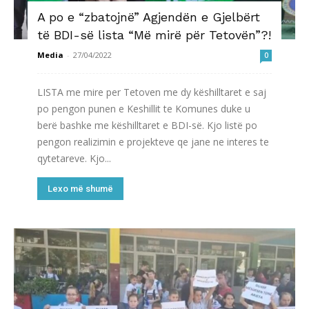
A po e “zbatojnë” Agjendën e Gjelbërt
të BDI-së lista “Më mirë për Tetovën”?!
Media
-
27/04/2022
0
LISTA me mire per Tetoven me dy këshilltaret e saj
po pengon punen e Keshillit te Komunes duke u
berë bashke me këshilltaret e BDI-së. Kjo listë po
pengon realizimin e projekteve qe jane ne interes te
qytetareve. Kjo...
Lexo më shumë