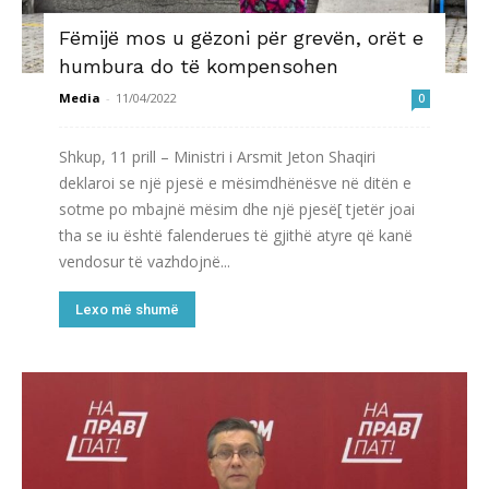
Fëmijë mos u gëzoni për grevën, orët e
humbura do të kompensohen
Media
-
11/04/2022
0
Shkup, 11 prill – Ministri i Arsmit Jeton Shaqiri
deklaroi se një pjesë e mësimdhënësve në ditën e
sotme po mbajnë mësim dhe një pjesë[ tjetër joai
tha se iu është falenderues të gjithë atyre që kanë
vendosur të vazhdojnë...
Lexo më shumë