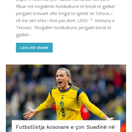
filluar me rregullimin hortikulturor të brezit të gjelbër
përgjatë trotuarit afër tregut të qytetit në Tetovë, i
cili me vite ishte i lënë pas dore. LEXO
Komuna e
Tetovës: ”Rregullim hortikulturor përgjatë brezit të
gjelbër...
Lexo më shumë
Futbollistja kosovare e çon Suedinë në