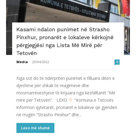
Kasami ndalon punimet në Strasho
Pinxhur, pronarët e lokaleve kërkojnë
përgjegjësi nga Lista Më Mirë për
Tetovën
Media
-
20/04/2022
0
Nga sot do të ndërpriten punimet e filluara ditën e
djeshme për shkak të reagimeve dhe
mosmarrëveshjeve të krijuara nga këshilltarët “Më
mirë për Tetovën”. LEXO
“Komuna e Tetovës
informon qytetarët, pronarët e lokaleve që gjenden
në rrugën “Strasho Pinxhur” dhe...
Lexo më shumë