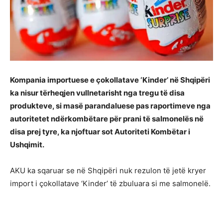
Kompania importuese e çokollatave ‘Kinder’ në Shqipëri
ka nisur tërheqjen vullnetarisht nga tregu të disa
produkteve, si masë parandaluese pas raportimeve nga
autoritetet ndërkombëtare për prani të salmonelës në
disa prej tyre, ka njoftuar sot Autoriteti Kombëtar i
Ushqimit.
AKU ka sqaruar se në Shqipëri nuk rezulon të jetë kryer
import i çokollatave ‘Kinder’ të zbuluara si me salmonelë.