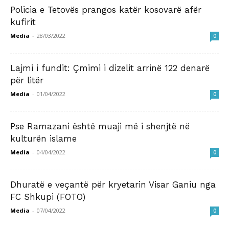
Policia e Tetovës prangos katër kosovarë afër
kufirit
Media
-
28/03/2022
0
Lajmi i fundit: Çmimi i dizelit arrinë 122 denarë
për litër
Media
-
01/04/2022
0
Pse Ramazani është muaji më i shenjtë në
kulturën islame
Media
-
04/04/2022
0
Dhuratë e veçantë për kryetarin Visar Ganiu nga
FC Shkupi (FOTO)
Media
-
07/04/2022
0