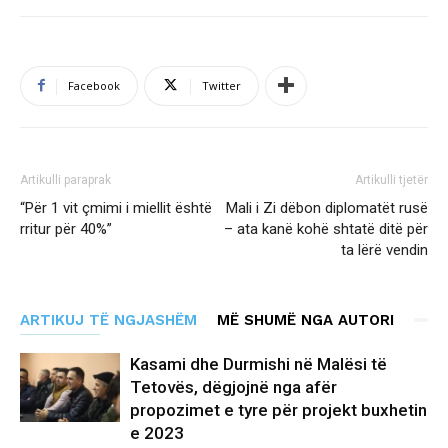
Facebook
Twitter
Artikulli paraprak
Artikulli tjetër
“Për 1 vit çmimi i miellit është
Mali i Zi dëbon diplomatët rusë
rritur për 40%”
– ata kanë kohë shtatë ditë për
ta lërë vendin
ARTIKUJ TË NGJASHËM
MË SHUMË NGA AUTORI
Kasami dhe Durmishi në Malësi të
Tetovës, dëgjojnë nga afër
propozimet e tyre për projekt buxhetin
e 2023