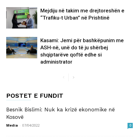
Mejdiju në takim me drejtoreshën e
“Trafiku-t Urban” në Prishtinë
Kasami: Jemi për bashkëpunim me
ASH-në, unë do të ju shërbej
shqiptarëve qoftë edhe si
administrator
POSTET E FUNDIT
Besnik Bislimi: Nuk ka krizë ekonomike në
Kosovë
Media
-
07/04/2022
0