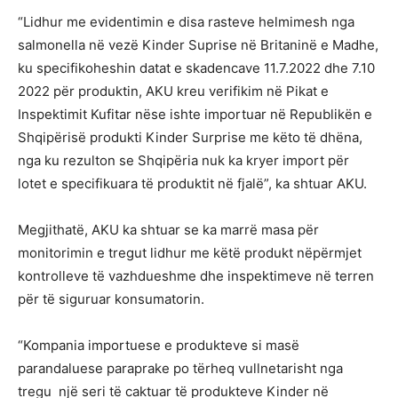
“Lidhur me evidentimin e disa rasteve helmimesh nga
salmonella në vezë Kinder Suprise në Britaninë e Madhe,
ku specifikoheshin datat e skadencave 11.7.2022 dhe 7.10
2022 për produktin, AKU kreu verifikim në Pikat e
Inspektimit Kufitar nëse ishte importuar në Republikën e
Shqipërisë produkti Kinder Surprise me këto të dhëna,
nga ku rezulton se Shqipëria nuk ka kryer import për
lotet e specifikuara të produktit në fjalë”, ka shtuar AKU.
Megjithatë, AKU ka shtuar se ka marrë masa për
monitorimin e tregut lidhur me këtë produkt nëpërmjet
kontrolleve të vazhdueshme dhe inspektimeve në terren
për të siguruar konsumatorin.
“Kompania importuese e produkteve si masë
parandaluese paraprake po tërheq vullnetarisht nga
tregu një seri të caktuar të produkteve Kinder në