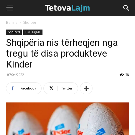
Ballina
Shqipëri
Shqipëri
TOP LAJME
Shqipëria nis tërheqjen nga
tregu të disa produkteve
Kinder
07/04/2022
78
Facebook
Twitter