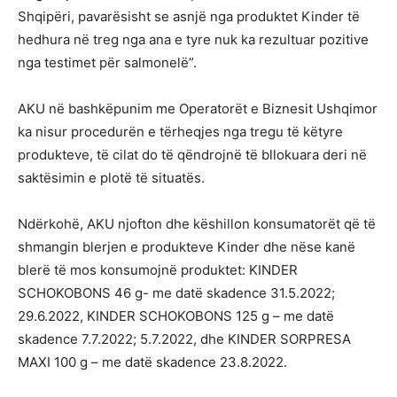
Shqipëri, pavarësisht se asnjë nga produktet Kinder të
hedhura në treg nga ana e tyre nuk ka rezultuar pozitive
nga testimet për salmonelë”.
AKU në bashkëpunim me Operatorët e Biznesit Ushqimor
ka nisur procedurën e tërheqjes nga tregu të këtyre
produkteve, të cilat do të qëndrojnë të bllokuara deri në
saktësimin e plotë të situatës.
Ndërkohë, AKU njofton dhe këshillon konsumatorët që të
shmangin blerjen e produkteve Kinder dhe nëse kanë
blerë të mos konsumojnë produktet: KINDER
SCHOKOBONS 46 g- me datë skadence 31.5.2022;
29.6.2022, KINDER SCHOKOBONS 125 g – me datë
skadence 7.7.2022; 5.7.2022, dhe KINDER SORPRESA
MAXI 100 g – me datë skadence 23.8.2022.