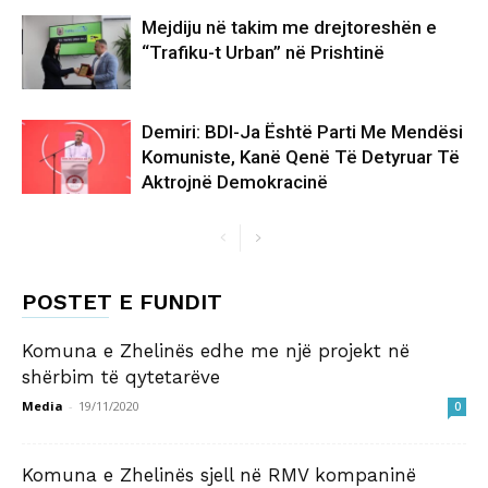
Mejdiju në takim me drejtoreshën e
“Trafiku-t Urban” në Prishtinë
Demiri: BDI-Ja Është Parti Me Mendësi
Komuniste, Kanë Qenë Të Detyruar Të
Aktrojnë Demokracinë
POSTET E FUNDIT
Komuna e Zhelinës edhe me një projekt në
shërbim të qytetarëve
Media
-
19/11/2020
0
Komuna e Zhelinës sjell në RMV kompaninë