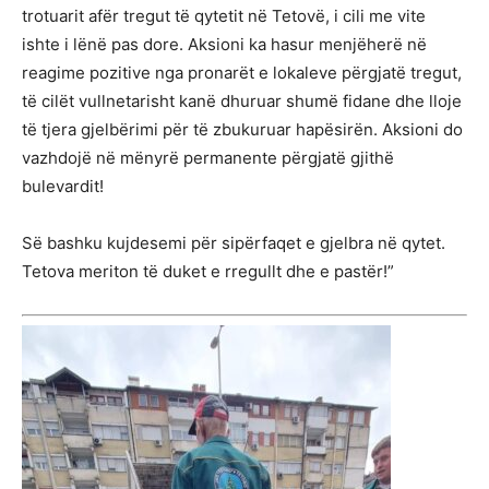
trotuarit afër tregut të qytetit në Tetovë, i cili me vite
ishte i lënë pas dore. Aksioni ka hasur menjëherë në
reagime pozitive nga pronarët e lokaleve përgjatë tregut,
të cilët vullnetarisht kanë dhuruar shumë fidane dhe lloje
të tjera gjelbërimi për të zbukuruar hapësirën. Aksioni do
vazhdojë në mënyrë permanente përgjatë gjithë
bulevardit!
Së bashku kujdesemi për sipërfaqet e gjelbra në qytet.
Tetova meriton të duket e rregullt dhe e pastër!”