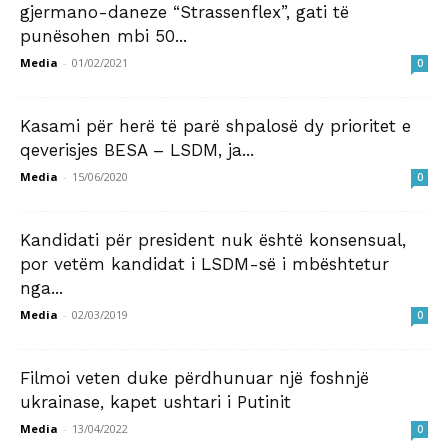
gjermano-daneze “Strassenflex”, gati të
punësohen mbi 50...
Media
-
01/02/2021
0
Kasami për herë të parë shpalosë dy prioritet e
qeverisjes BESA – LSDM, ja...
Media
-
15/06/2020
0
Kandidati për president nuk është konsensual,
por vetëm kandidat i LSDM-së i mbështetur
nga...
Media
-
02/03/2019
0
Filmoi veten duke përdhunuar një foshnjë
ukrainase, kapet ushtari i Putinit
Media
-
13/04/2022
0