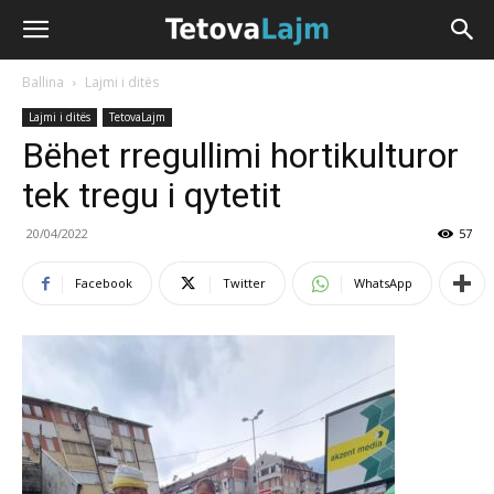
Ballina
Lajmi i ditës
Lajmi i ditës
TetovaLajm
Bëhet rregullimi hortikulturor
tek tregu i qytetit
20/04/2022
57
Facebook
Twitter
WhatsApp