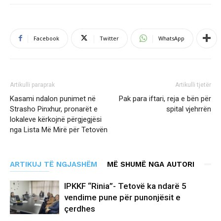
Facebook
Twitter
WhatsApp
Artikulli paraprak
Artikulli tjetër
Kasami ndalon punimet në
Pak para iftari, reja e bën për
Strasho Pinxhur, pronarët e
spital vjehrrën
lokaleve kërkojnë përgjegjësi
nga Lista Më Mirë për Tetovën
ARTIKUJ TË NGJASHËM
MË SHUMË NGA AUTORI
IPKKF “Rinia”- Tetovë ka ndarë 5
vendime pune për punonjësit e
çerdhes