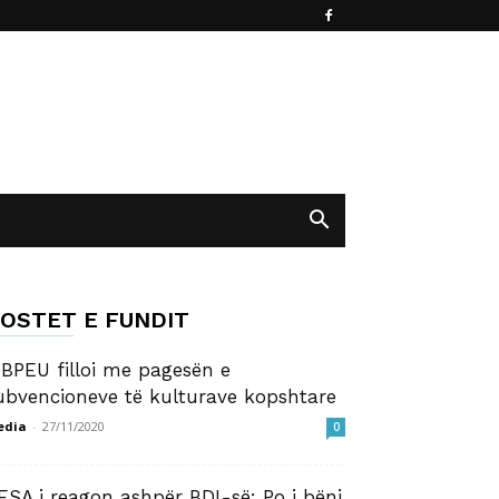
OSTET E FUNDIT
BPEU filloi me pagesën e
ubvencioneve të kulturave kopshtare
edia
-
27/11/2020
0
ESA i reagon ashpër BDI-së: Po i bëni