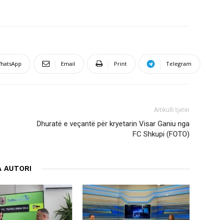
hatsApp
Email
Print
Telegram
Artikulli tjetër
Dhuratë e veçantë për kryetarin Visar Ganiu nga
FC Shkupi (FOTO)
 AUTORI