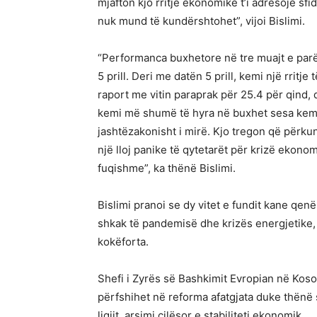
mjafton kjo rritje ekonomike t’i adresojë sfid
nuk mund të kundërshtohet”, vijoi Bislimi.
“Performanca buxhetore në tre muajt e parë 
5 prill. Deri me datën 5 prill, kemi një rritje
raport me vitin paraprak për 25.4 për qind, 
kemi më shumë të hyra në buxhet sesa kemi pa
jashtëzakonisht i mirë. Kjo tregon që përk
një lloj panike të qytetarët për krizë ekon
fuqishme”, ka thënë Bislimi.
Bislimi pranoi se dy vitet e fundit kane qenë
shkak të pandemisë dhe krizës energjetike, 
kokëforta.
Shefi i Zyrës së Bashkimit Evropian në Kos
përfshihet në reforma afatgjata duke thënë 
ligjit, arsimi cilësor e stabiliteti ekonomik.