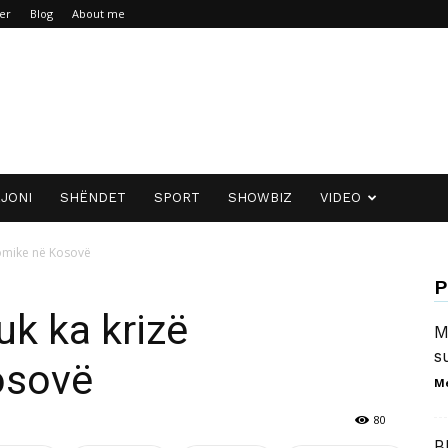
er
Blog
About me
JONI
SHËNDET
SPORT
SHOWBIZ
VIDEO
nomike në Kosovë
P
uk ka krizë
M
s
osovë
M
80
B