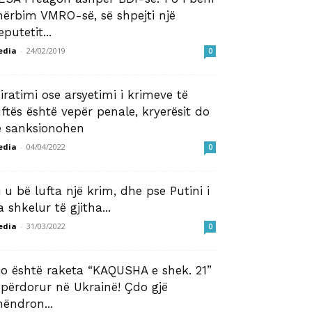
hërbim VMRO-së, së shpejti një
eputetit...
edia
-
24/02/2019
0
iratimi ose arsyetimi i krimeve të
uftës është vepër penale, kryerësit do
ë sanksionohen
edia
-
04/04/2022
0
i u bë lufta një krim, dhe pse Putini i
a shkelur të gjitha...
edia
-
31/03/2022
0
jo është raketa “KAQUSHA e shek. 21”
 përdorur në Ukrainë! Çdo gjë
hëndron...