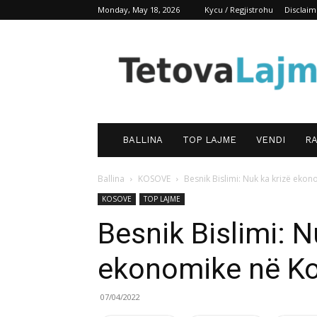
Monday, May 18, 2026
Kycu / Regjistrohu
Disclaim
TetovaLajm
BALLINA
TOP LAJME
VENDI
RA
Ballina
KOSOVE
Besnik Bislimi: Nuk ka krizë eko
KOSOVE
TOP LAJME
Besnik Bislimi: N
ekonomike në K
07/04/2022