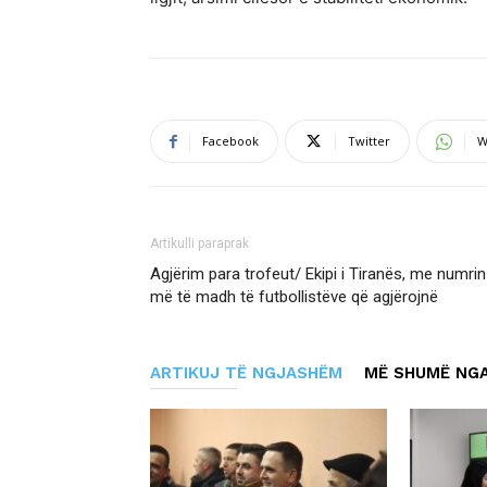
Facebook
Twitter
W
Artikulli paraprak
Agjërim para trofeut/ Ekipi i Tiranës, me numrin
më të madh të futbollistëve që agjërojnë
ARTIKUJ TË NGJASHËM
MË SHUMË NGA