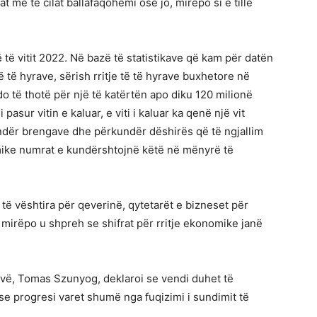
at me të cilat ballafaqohemi ose jo, mirëpo si e tillë
të vitit 2022. Në bazë të statistikave që kam për datën
 të të hyrave, sërish rritje të të hyrave buxhetore në
do të thotë për një të katërtën apo diku 120 milionë
sur vitin e kaluar, e viti i kaluar ka qenë një vit
undër brengave dhe përkundër dëshirës që të ngjallim
omike numrat e kundërshtojnë këtë në mënyrë të
 të vështira për qeverinë, qytetarët e bizneset për
mirëpo u shpreh se shifrat për rritje ekonomike janë
ovë, Tomas Szunyog, deklaroi se vendi duhet të
se progresi varet shumë nga fuqizimi i sundimit të