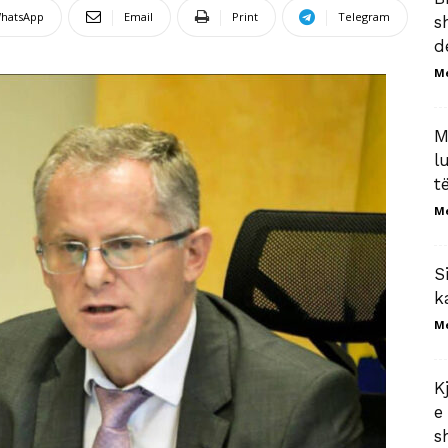
hatsApp
Email
Print
Telegram
s
d
M
M
l
t
M
S
k
M
K
e
s