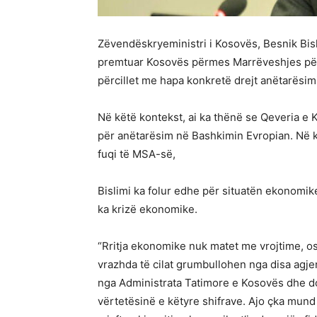
Zëvendëskryeministri i Kosovës, Besnik Bisl
premtuar Kosovës përmes Marrëveshjes për 
përcillet me hapa konkretë drejt anëtarësimi
Në këtë kontekst, ai ka thënë se Qeveria e K
për anëtarësim në Bashkimin Evropian. Në k
fuqi të MSA-së,
Bislimi ka folur edhe për situatën ekonomik
ka krizë ekonomike.
“Rritja ekonomike nuk matet me vrojtime, os
vrazhda të cilat grumbullohen nga disa agje
nga Administrata Tatimore e Kosovës dhe do
vërtetësinë e këtyre shifrave. Ajo çka mund 