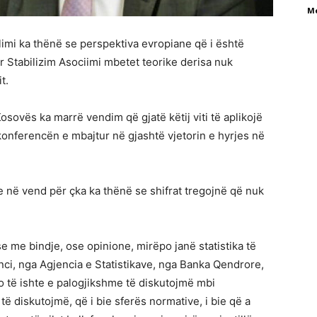
M
imi ka thënë se perspektiva evropiane që i është
Stabilizim Asociimi mbetet teorike derisa nuk
t.
osovës ka marrë vendim që gjatë këtij viti të aplikojë
onferencën e mbajtur në gjashtë vjetorin e hyrjes në
e në vend për çka ka thënë se shifrat tregojnë që nuk
e me bindje, ose opinione, mirëpo janë statistika të
nci, nga Agjencia e Statistikave, nga Banka Qendrore,
 të ishte e palogjikshme të diskutojmë mbi
të diskutojmë, që i bie sferës normative, i bie që a