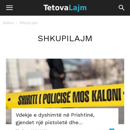
Ballina
ShkupiLajm
SHKUPILAJM
​Vdekje e dyshimtë në Prishtinë,
gjendet një pistoletë dhe…