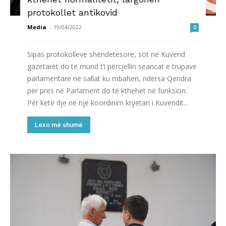
protokollet antikovid
Media
-
19/04/2022
0
Sipas protokolleve shëndetësore, sot në Kuvend
gazetarët do të mund t’i përcjellin seancat e trupave
parlamentare në sallat ku mbahen, ndërsa Qendra
për pres në Parlament do të kthehet në funksion.
Për këtë dje në një koordinim kryetari i Kuvendit...
Lexo më shumë