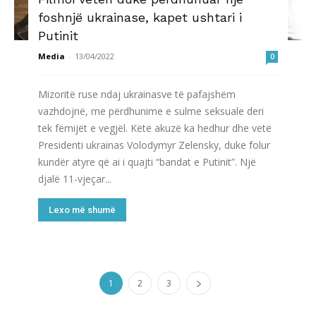
foshnjë ukrainase, kapet ushtari i
Putinit
Media
-
13/04/2022
0
Mizoritë ruse ndaj ukrainasve të pafajshëm
vazhdojnë, me përdhunime e sulme seksuale deri
tek fëmijët e vegjël. Këtë akuzë ka hedhur dhe vetë
Presidenti ukrainas Volodymyr Zelensky, duke folur
kundër atyre që ai i quajti “bandat e Putinit”. Një
djalë 11-vjeçar...
Lexo më shumë
1
2
3