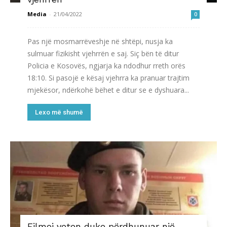
Media
-
21/04/2022
0
Pas një mosmarrëveshje në shtëpi, nusja ka
sulmuar fizikisht vjehrrën e saj. Siç bën të ditur
Policia e Kosovës, ngjarja ka ndodhur rreth orës
18:10. Si pasojë e kësaj vjehrra ka pranuar trajtim
mjekësor, ndërkohë bëhet e ditur se e dyshuara...
Lexo më shumë
Filmoi veten duke përdhunuar një