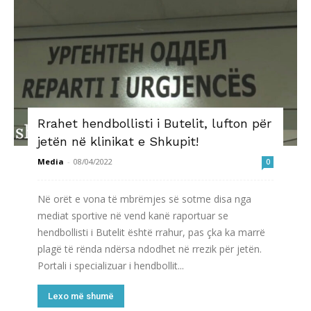
Rrahet hendbollisti i Butelit, lufton për
jetën në klinikat e Shkupit!
Media
-
08/04/2022
0
Në orët e vona të mbrëmjes së sotme disa nga
mediat sportive në vend kanë raportuar se
hendbollisti i Butelit është rrahur, pas çka ka marrë
plagë të rënda ndërsa ndodhet në rrezik për jetën.
Portali i specializuar i hendbollit...
Lexo më shumë