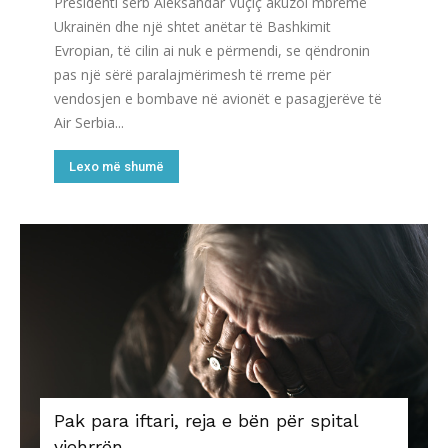
Presidenti serb Aleksandar Vuçiç akuzoi mbrëmë
Ukrainën dhe një shtet anëtar të Bashkimit
Evropian, të cilin ai nuk e përmendi, se qëndronin
pas një sërë paralajmërimesh të rreme për
vendosjen e bombave në avionët e pasagjerëve të
Air Serbia...
Lexo më shumë
Pak para iftari, reja e bën për spital
vjehrrën