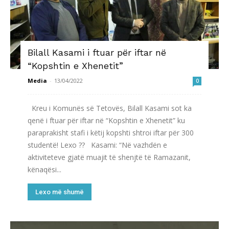
Bilall Kasami i ftuar për iftar në
“Kopshtin e Xhenetit”
Media
-
13/04/2022
0
Kreu i Komunës së Tetovës, Bilall Kasami sot ka
qenë i ftuar për iftar në “Kopshtin e Xhenetit” ku
paraprakisht stafi i këtij kopshti shtroi iftar për 300
studentë! Lexo ?? Kasami: “Në vazhdën e
aktiviteteve gjatë muajit të shenjtë të Ramazanit,
kënaqësi...
Lexo më shumë