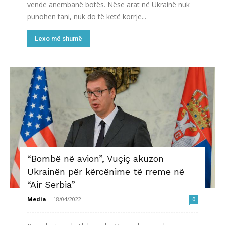
vende anembanë botës. Nëse arat në Ukrainë nuk
punohen tani, nuk do të ketë korrje...
Lexo më shumë
“Bombë në avion”, Vuçiç akuzon
Ukrainën për kërcënime të rreme në
“Air Serbia”
Media
-
18/04/2022
0