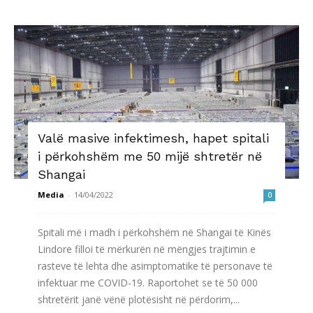
Valë masive infektimesh, hapet spitali
i përkohshëm me 50 mijë shtretër në
Shangai
Media
-
14/04/2022
0
Spitali më i madh i përkohshëm në Shangai të Kinës
Lindore filloi të mërkurën në mëngjes trajtimin e
rasteve të lehta dhe asimptomatike të personave të
infektuar me COVID-19. Raportohet se të 50 000
shtretërit janë vënë plotësisht në përdorim,...