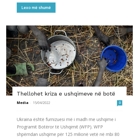
Lexo më shumë
Thellohet kriza e ushqimeve në botë
Media
-
15/04/2022
0
Ukraina është furnizuesi më i madh me ushqime i
Programit Botëror të Ushqimit (WFP). WFP
shpërndan ushqime për 125 milionë vetë në mbi 80