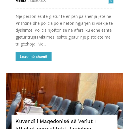
Media
-
08/04/2022
0
Një person është gjetur të enjten pa shenja jete në
Prishtinë dhe policia po e heton ngjarjen si vdekje të
dyshimtë. Policia njofton se në afërsi ku edhe është
gjetur trupi i viktimës, është gjetur një pistoletë me
tri gëzhoja. Me...
Lexo më shumë
Kuvendi i Maqedonisë së Veriut i
kthehet normalitetit, largohen