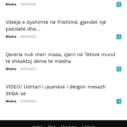
Media
-
18/04/2022
0
​Vdekje e dyshimtë në Prishtinë, gjendet një
pistoletë dhe…
Media
-
08/04/2022
0
Qeveria nuk merr masa, zjarri në Tetovë mund
të shkaktoj dëme të mëdha
Media
-
30/05/2022
0
VIDEO/ Ushtari i ςeςenëve i dërgon mesazh
ShBA-së
Media
-
29/03/2022
0
Home
Blog
About me
Contact