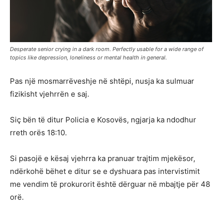
Desperate senior crying in a dark room. Perfectly usable for a wide range of
topics like depression, loneliness or mental health in general.
Pas një mosmarrëveshje në shtëpi, nusja ka sulmuar
fizikisht vjehrrën e saj.
Siç bën të ditur Policia e Kosovës, ngjarja ka ndodhur
rreth orës 18:10.
Si pasojë e kësaj vjehrra ka pranuar trajtim mjekësor,
ndërkohë bëhet e ditur se e dyshuara pas intervistimit
me vendim të prokurorit është dërguar në mbajtje për 48
orë.