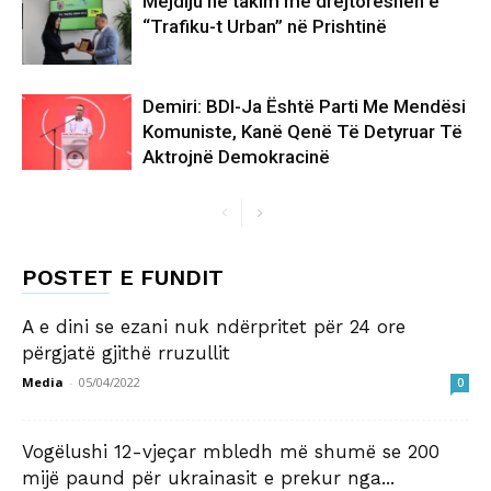
Mejdiju në takim me drejtoreshën e
“Trafiku-t Urban” në Prishtinë
Demiri: BDI-Ja Është Parti Me Mendësi
Komuniste, Kanë Qenë Të Detyruar Të
Aktrojnë Demokracinë
POSTET E FUNDIT
A e dini se ezani nuk ndërpritet për 24 ore
përgjatë gjithë rruzullit
Media
-
05/04/2022
0
Vogëlushi 12-vjeçar mbledh më shumë se 200
mijë paund për ukrainasit e prekur nga...