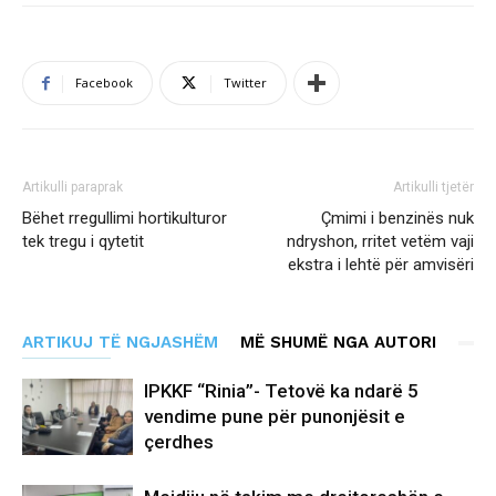
Facebook
Twitter
Artikulli paraprak
Artikulli tjetër
Bëhet rregullimi hortikulturor
Çmimi i benzinës nuk
tek tregu i qytetit
ndryshon, rritet vetëm vaji
ekstra i lehtë për amvisëri
ARTIKUJ TË NGJASHËM
MË SHUMË NGA AUTORI
IPKKF “Rinia”- Tetovë ka ndarë 5
vendime pune për punonjësit e
çerdhes