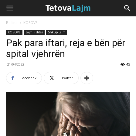
Ballina
KOSOVE
KOSOVE
Lajmi i ditës
ShkupiLajm
Pak para iftari, reja e bën për
spital vjehrrën
21/04/2022
45
Facebook
Twitter