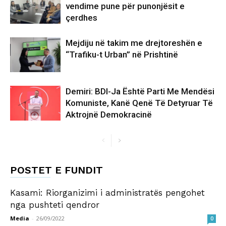
vendime pune për punonjësit e
çerdhes
Mejdiju në takim me drejtoreshën e
“Trafiku-t Urban” në Prishtinë
Demiri: BDI-Ja Është Parti Me Mendësi
Komuniste, Kanë Qenë Të Detyruar Të
Aktrojnë Demokracinë
POSTET E FUNDIT
Kasami: Riorganizimi i administratës pengohet
nga pushteti qendror
Media
-
26/09/2022
0