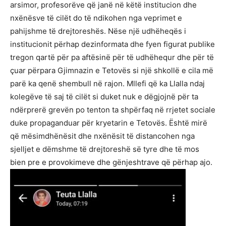
arsimor, profesorëve që janë në këtë institucion dhe
nxënësve të cilët do të ndikohen nga veprimet e
pahijshme të drejtoreshës. Nëse një udhëheqës i
institucionit përhap dezinformata dhe fyen figurat publike
tregon qartë për pa aftësinë për të udhëhequr dhe për të
çuar përpara Gjimnazin e Tetovës si një shkollë e cila më
parë ka qenë shembull në rajon. Mllefi që ka Llalla ndaj
kolegëve të saj të cilët si duket nuk e dëgjojnë për ta
ndërprerë grevën po tenton ta shpërfaq në rrjetet sociale
duke propaganduar për kryetarin e Tetovës. Është mirë
që mësimdhënësit dhe nxënësit të distancohen nga
sjelljet e dëmshme të drejtoreshë së tyre dhe të mos
bien pre e provokimeve dhe gënjeshtrave që përhap ajo.