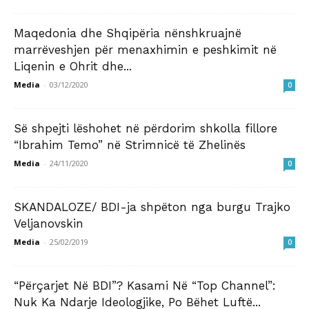
Maqedonia dhe Shqipëria nënshkruajnë
marrëveshjen për menaxhimin e peshkimit në
Liqenin e Ohrit dhe...
Media
-
03/12/2020
0
Së shpejti lëshohet në përdorim shkolla fillore
“Ibrahim Temo” në Strimnicë të Zhelinës
Media
-
24/11/2020
0
SKANDALOZE/ BDI-ja shpëton nga burgu Trajko
Veljanovskin
Media
-
25/02/2019
0
“Përçarjet Në BDI”? Kasami Në “Top Channel”:
Nuk Ka Ndarje Ideologjike, Po Bëhet Luftë...