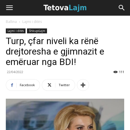
Ballina
Lajmi i ditës
Lajmi i ditës
ShkupiLajm
Turp, çfar niveli ka rënë
drejtoresha e gjimnazit e
emëruar nga BDI!
22/04/2022
111
Facebook
Twitter