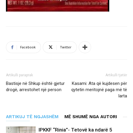
Facebook
Twitter
Artikulli paraprak
Artikulli tjetër
Bastisje në Shkup është gjetur
Kasami: Ata që kujdesen për
drogë, arrestohet një person
qytetin meritojnë paga më të
larta
ARTIKUJ TË NGJASHËM
MË SHUMË NGA AUTORI
IPKKF “Rinia”- Tetovë ka ndarë 5