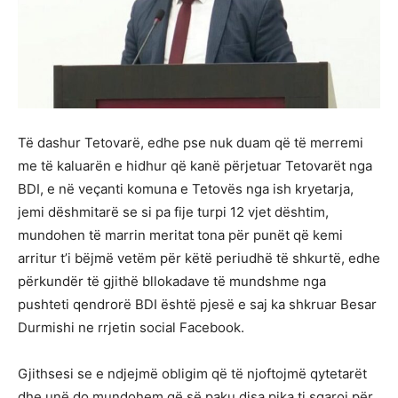
Të dashur Tetovarë, edhe pse nuk duam që të merremi
me të kaluarën e hidhur që kanë përjetuar Tetovarët nga
BDI, e në veçanti komuna e Tetovës nga ish kryetarja,
jemi dëshmitarë se si pa fije turpi 12 vjet dështim,
mundohen të marrin meritat tona për punët që kemi
arritur t’i bëjmë vetëm për këtë periudhë të shkurtë, edhe
përkundër të gjithë bllokadave të mundshme nga
pushteti qendrorë BDI është pjesë e saj ka shkruar Besar
Durmishi ne rrjetin social Facebook.
Gjithsesi se e ndjejmë obligim që të njoftojmë qytetarët
dhe unë do mundohem që së paku disa pika ti sqaroj për