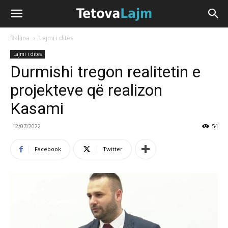
Ballina
Lajmi i ditës
Lajmi i ditës
Durmishi tregon realitetin e
projekteve që realizon
Kasami
12/07/2022
54
Facebook
Twitter