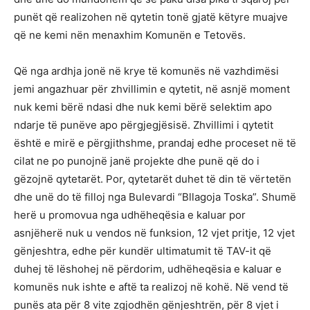
punët që realizohen në qytetin tonë gjatë këtyre muajve
që ne kemi nën menaxhim Komunën e Tetovës.
Që nga ardhja jonë në krye të komunës në vazhdimësi
jemi angazhuar për zhvillimin e qytetit, në asnjë moment
nuk kemi bërë ndasi dhe nuk kemi bërë selektim apo
ndarje të punëve apo përgjegjësisë. Zhvillimi i qytetit
është e mirë e përgjithshme, prandaj edhe proceset në të
cilat ne po punojnë janë projekte dhe punë që do i
gëzojnë qytetarët. Por, qytetarët duhet të din të vërtetën
dhe unë do të filloj nga Bulevardi “Bllagoja Toska”. Shumë
herë u promovua nga udhëheqësia e kaluar por
asnjëherë nuk u vendos në funksion, 12 vjet pritje, 12 vjet
gënjeshtra, edhe për kundër ultimatumit të TAV-it që
duhej të lëshohej në përdorim, udhëheqësia e kaluar e
komunës nuk ishte e aftë ta realizoj në kohë. Në vend të
punës ata për 8 vite zgjodhën gënjeshtrën, për 8 vjet i