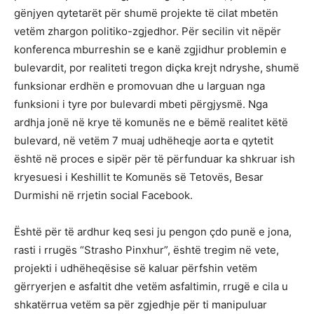
gënjyen qytetarët për shumë projekte të cilat mbetën
vetëm zhargon politiko-zgjedhor. Për secilin vit nëpër
konferenca mburreshin se e kanë zgjidhur problemin e
bulevardit, por realiteti tregon diçka krejt ndryshe, shumë
funksionar erdhën e promovuan dhe u larguan nga
funksioni i tyre por bulevardi mbeti përgjysmë. Nga
ardhja jonë në krye të komunës ne e bëmë realitet këtë
bulevard, në vetëm 7 muaj udhëheqje aorta e qytetit
është në proces e sipër për të përfunduar ka shkruar ish
kryesuesi i Keshillit te Komunës së Tetovës, Besar
Durmishi në rrjetin social Facebook.
Është për të ardhur keq sesi ju pengon çdo punë e jona,
rasti i rrugës “Strasho Pinxhur”, është tregim në vete,
projekti i udhëheqësise së kaluar përfshin vetëm
gërryerjen e asfaltit dhe vetëm asfaltimin, rrugë e cila u
shkatërrua vetëm sa për zgjedhje për ti manipuluar