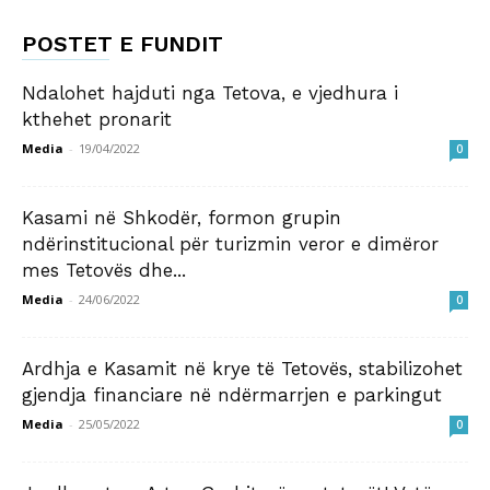
POSTET E FUNDIT
Ndalohet hajduti nga Tetova, e vjedhura i
kthehet pronarit
Media
-
19/04/2022
0
Kasami në Shkodër, formon grupin
ndërinstitucional për turizmin veror e dimëror
mes Tetovës dhe...
Media
-
24/06/2022
0
Ardhja e Kasamit në krye të Tetovës, stabilizohet
gjendja financiare në ndërmarrjen e parkingut
Media
-
25/05/2022
0