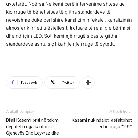
qytetarët. Ndërsa Ne kemi bërë intervenime shtesë që
kjo rrugë të bëhet sipas të gjitha standardeve të
nevojshme duke përfshirë kanalizimin fekale , kanalizimin
atmosferik, rrjeti ujësjellësit, trotuare të reja, gjelbërim si
dhe ndriçim LED. Sot, kemi një rrugë sipas të gjitha
standardeve ashtu siç i ka hije një rruge të qytetit.
Facebook
Twitter
Artikulli paraprak
Artikulli tjetër
Bilall Kasami priti në takim
Kasami nuk ndalet, asfaltohet
deputetin nga kantoni i
edhe rruga “191”
Gjenevës Eric Leyvraz dhe