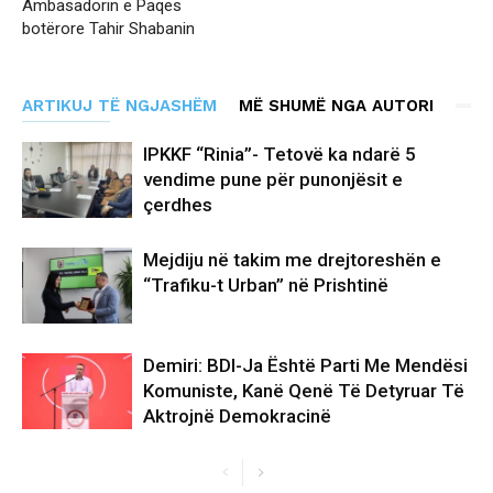
Ambasadorin e Paqes
botërore Tahir Shabanin
ARTIKUJ TË NGJASHËM
MË SHUMË NGA AUTORI
IPKKF “Rinia”- Tetovë ka ndarë 5
vendime pune për punonjësit e
çerdhes
Mejdiju në takim me drejtoreshën e
“Trafiku-t Urban” në Prishtinë
Demiri: BDI-Ja Është Parti Me Mendësi
Komuniste, Kanë Qenë Të Detyruar Të
Aktrojnë Demokracinë