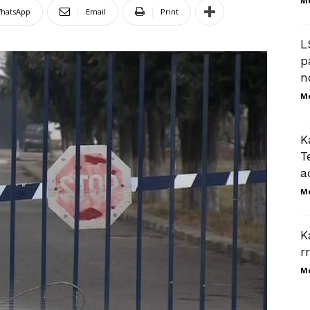
M
hatsApp
Email
Print
L
p
n
M
K
T
a
M
K
r
M