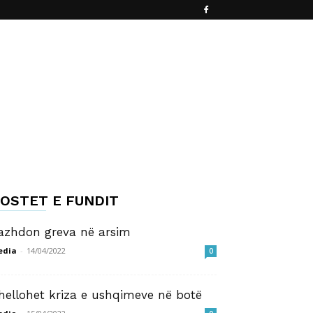
OSTET E FUNDIT
azhdon greva në arsim
edia
-
14/04/2022
0
hellohet kriza e ushqimeve në botë