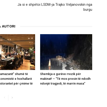
Ja si e shpëtoi LSDM-ja Trajko Veljanovskin nga
burgu
 AUTORI
Ramazanit” shumë të
Shembja e gurëve rrezik për
ekonomistë e hoxhallarë
makinat! – “Të mos presin të ndodh
restorantet për çmime të
ndonjë tragjedi, të marrin masa”