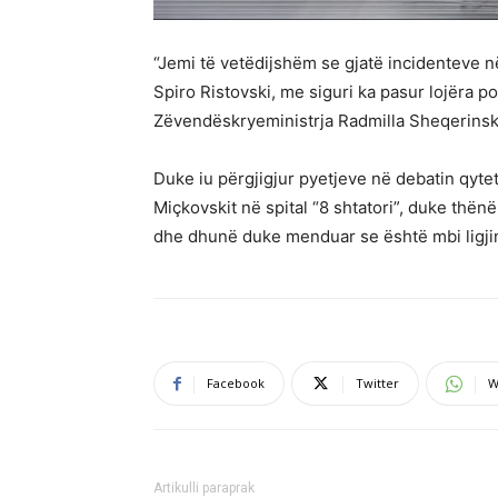
“Jemi të vetëdijshëm se gjatë incidenteve 
Spiro Ristovski, me siguri ka pasur lojëra po
Zëvendëskryeministrja Radmilla Sheqerinsk
Duke iu përgjigjur pyetjeve në debatin qytet
Miçkovskit në spital “8 shtatori”, duke th
dhe dhunë duke menduar se është mbi ligji
Facebook
Twitter
W
Artikulli paraprak