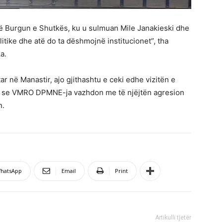
në Burgun e Shutkës, ku u sulmuan Mile Janakieski dhe
litike dhe atë do ta dëshmojnë institucionet”, tha
a.
ar në Manastir, ajo gjithashtu e ceki edhe vizitën e
ënë se VMRO DPMNE-ja vazhdon me të njëjtën agresion
n.
hatsApp
Email
Print
Artikulli tjetër