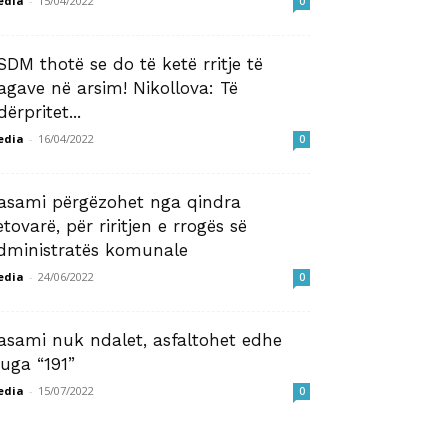
edia
-
15/04/2022
0
SDM thotë se do të ketë rritje të
agave në arsim! Nikollova: Të
dërpritet...
edia
-
16/04/2022
0
asami përgëzohet nga qindra
etovarë, për riritjen e rrogës së
dministratës komunale
edia
-
24/06/2022
0
asami nuk ndalet, asfaltohet edhe
ruga “191”
edia
-
15/07/2022
0