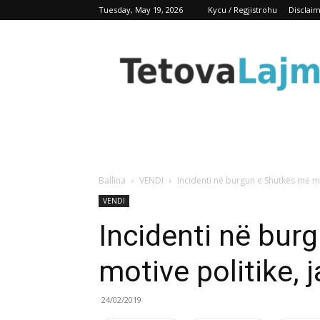
Tuesday, May 19, 2026
Kycu / Regjistrohu
Disclai
TetovaLajm
Ballina
VENDI
Incidenti në burgun e Shutkës me mot
VENDI
Incidenti në bur
motive politike, 
24/02/2019