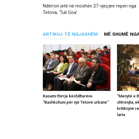
Ndërron jetë në moshën 27-vjeçare reperi nga
Tetova, ‘Tuli Goa’
ARTIKUJ TË NGJASHËM
MË SHUMË NGA
Kasami thirrje këshilltarëve
“Menytë e 
“Bashkohuni për një Tetovë urbane”
shtrenjta, 
kritikojnë 
larta