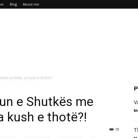
mer
Blog
About me
ive politike, ja kush e thotë?!
P
gun e Shutkës me
V
M
ja kush e thotë?!
73
T