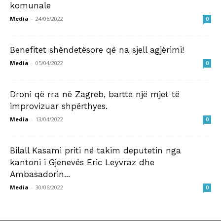
komunale
Media
-
24/06/2022
0
Benefitet shëndetësore që na sjell agjërimi!
Media
-
05/04/2022
0
Droni që rra në Zagreb, bartte një mjet të
improvizuar shpërthyes.
Media
-
13/04/2022
0
Bilall Kasami priti në takim deputetin nga
kantoni i Gjenevës Eric Leyvraz dhe
Ambasadorin...
Media
-
30/06/2022
0