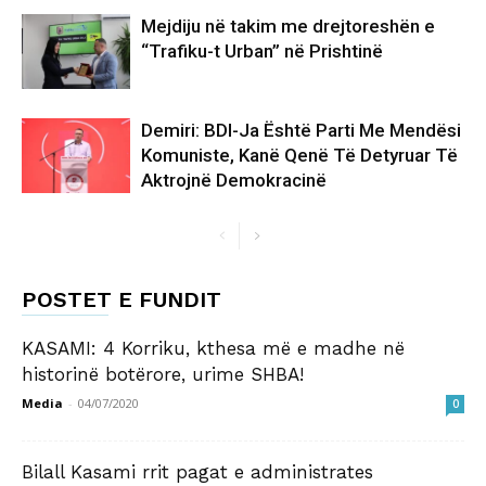
Mejdiju në takim me drejtoreshën e
“Trafiku-t Urban” në Prishtinë
Demiri: BDI-Ja Është Parti Me Mendësi
Komuniste, Kanë Qenë Të Detyruar Të
Aktrojnë Demokracinë
POSTET E FUNDIT
KASAMI: 4 Korriku, kthesa më e madhe në
historinë botërore, urime SHBA!
Media
-
04/07/2020
0
Bilall Kasami rrit pagat e administrates