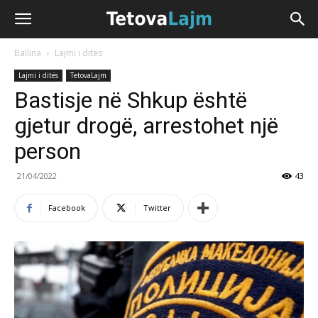
Ballina
Lajmi i ditës
Lajmi i ditës
TetovaLajm
Bastisje në Shkup është
gjetur drogë, arrestohet një
person
21/04/2022
43
Facebook
Twitter