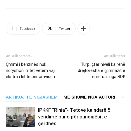
Facebook
Twitter
Artikulli paraprak
Artikulli tjetër
Çmimi i benzinës nuk
Turp, çfar niveli ka rënë
ndryshon, rritet vetëm vaji
drejtoresha e gjimnazit e
ekstra i lehtë për amvisëri
emëruar nga BDI!
ARTIKUJ TË NGJASHËM
MË SHUMË NGA AUTORI
IPKKF “Rinia”- Tetovë ka ndarë 5
vendime pune për punonjësit e
çerdhes