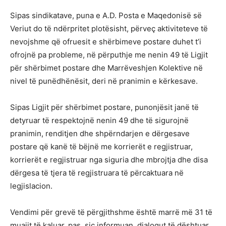
Sipas sindikatave, puna e A.D. Posta e Maqedonisë së
Veriut do të ndërpritet plotësisht, përveç aktiviteteve të
nevojshme që ofruesit e shërbimeve postare duhet t’i
ofrojnë pa probleme, në përputhje me nenin 49 të Ligjit
për shërbimet postare dhe Marrëveshjen Kolektive në
nivel të punëdhënësit, deri në pranimin e kërkesave.
Sipas Ligjit për shërbimet postare, punonjësit janë të
detyruar të respektojnë nenin 49 dhe të sigurojnë
pranimin, renditjen dhe shpërndarjen e dërgesave
postare që kanë të bëjnë me korrierët e regjistruar,
korrierët e regjistruar nga siguria dhe mbrojtja dhe disa
dërgesa të tjera të regjistruara të përcaktuara në
legjislacion.
Vendimi për grevë të përgjithshme është marrë më 31 të
muajit të kaluar, pas, siç informuan, dialogut të dështuar