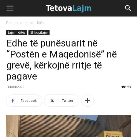
Ballina
Lajmi i ditës
Lajmi i ditës
ShkupiLajm
Edhe të punësuarit në
“Postën e Maqedonisë” në
grevë, kërkojnë rritje të
pagave
14/04/2022
53
Facebook
Twitter