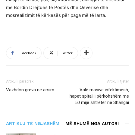
me Bordin Drejtues të Postës dhe Qeverisë dhe
mosrealizimit të kërkesës për paga më të larta.
Facebook
Twitter
Artikulli paraprak
Artikulli tjetër
Vazhdon greva në arsim
Valë masive infektimesh,
hapet spitali i përkohshëm me
50 mijë shtretër në Shangai
ARTIKUJ TË NGJASHËM
MË SHUMË NGA AUTORI