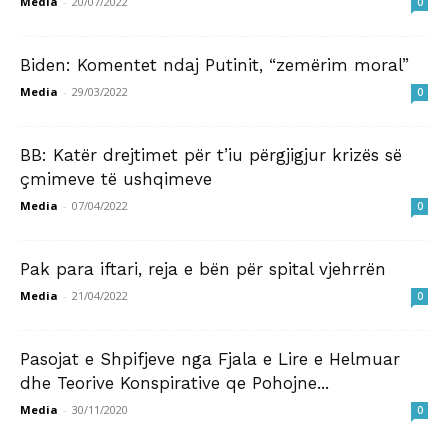
Media
-
20/07/2022
0
Biden: Komentet ndaj Putinit, “zemërim moral”
Media
-
29/03/2022
0
BB: Katër drejtimet për t’iu përgjigjur krizës së
çmimeve të ushqimeve
Media
-
07/04/2022
0
Pak para iftari, reja e bën për spital vjehrrën
Media
-
21/04/2022
0
Pasojat e Shpifjeve nga Fjala e Lire e Helmuar
dhe Teorive Konspirative qe Pohojne...
Media
-
30/11/2020
0