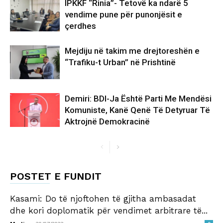
IPKKF “Rinia”- Tetovë ka ndarë 5
vendime pune për punonjësit e
çerdhes
Mejdiju në takim me drejtoreshën e
“Trafiku-t Urban” në Prishtinë
Demiri: BDI-Ja Është Parti Me Mendësi
Komuniste, Kanë Qenë Të Detyruar Të
Aktrojnë Demokracinë
POSTET E FUNDIT
Kasami: Do të njoftohen të gjitha ambasadat
dhe kori doplomatik për vendimet arbitrare të...