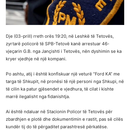
Dje (03-prill) rreth orës 19:20, në Leshkë të Tetovës,
zyrtarë policorë të SPB-Tetovë kanë arrestuar 46-
vjeçarin G.B. nga Jançishti i Tetovës, nën dyshimin se ka
kryer vjedhje në një kompani.
Po ashtu, atij i është konfiskuar një veturë “Ford KA” me
targa të Shkupit, në pronësi të një personi nga Shkupi, në
të cilin ka patur gjësendet e vjedhura, të cilat i kishte
marrë ilegalisht nga fidanishtja.
Ai është ndaluar në Stacionin Policor të Tetovës për
zbardhjen e plotë dhe dokumentimin e rastit, pas së cilës
kundër tij do të përgaditet parashtresë përkatëse.