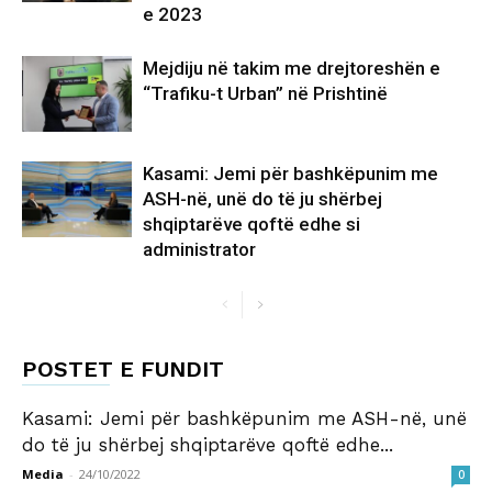
e 2023
Mejdiju në takim me drejtoreshën e
“Trafiku-t Urban” në Prishtinë
Kasami: Jemi për bashkëpunim me
ASH-në, unë do të ju shërbej
shqiptarëve qoftë edhe si
administrator
POSTET E FUNDIT
Kasami: Jemi për bashkëpunim me ASH-në, unë
do të ju shërbej shqiptarëve qoftë edhe...
Media
-
24/10/2022
0