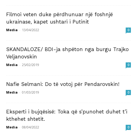
Filmoi veten duke përdhunuar një foshnjë
ukrainase, kapet ushtari i Putinit
Media
-
13/04/2022
0
SKANDALOZE/ BDI-ja shpëton nga burgu Trajko
Veljanovskin
Media
-
25/02/2019
0
Nafie Selmani: Do të votoj për Pendarovskin!
Media
-
01/03/2019
0
Eksperti i bujqësisë: Toka që s’punohet duhet t’i
kthehet shtetit.
Media
-
08/04/2022
0