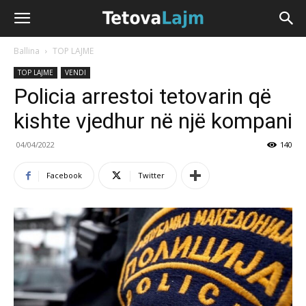
Ballina
TOP LAJME
TOP LAJME
VENDI
Policia arrestoi tetovarin që
kishte vjedhur në një kompani
04/04/2022
140
Facebook
Twitter