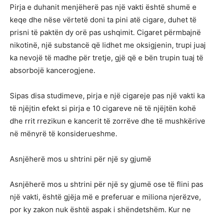
Pirja e duhanit menjëherë pas një vakti është shumë e
keqe dhe nëse vërtetë doni ta pini atë cigare, duhet të
prisni të paktën dy orë pas ushqimit. Cigaret përmbajnë
nikotinë, një substancë që lidhet me oksigjenin, trupi juaj
ka nevojë të madhe për tretje, gjë që e bën trupin tuaj të
absorbojë kancerogjene.
Sipas disa studimeve, pirja e një cigareje pas një vakti ka
të njëjtin efekt si pirja e 10 cigareve në të njëjtën kohë
dhe rrit rrezikun e kancerit të zorrëve dhe të mushkërive
në mënyrë të konsiderueshme.
Asnjëherë mos u shtrini për një sy gjumë
Asnjëherë mos u shtrini për një sy gjumë ose të flini pas
një vakti, është gjëja më e preferuar e miliona njerëzve,
por ky zakon nuk është aspak i shëndetshëm. Kur ne