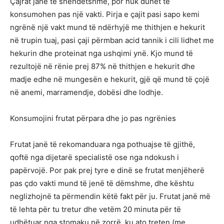
Çajrat janë të shëndetshme, por nuk duhet të
konsumohen pas një vakti. Pirja e çajit pasi sapo kemi
ngrënë një vakt mund të ndërhyjë me thithjen e hekurit
në trupin tuaj, pasi çaji përmban acid tannik i cili lidhet me
hekurin dhe proteinat nga ushqimi ynë. Kjo mund të
rezultojë në rënie prej 87% në thithjen e hekurit dhe
madje edhe në mungesën e hekurit, gjë që mund të çojë
në anemi, marramendje, dobësi dhe lodhje.
Konsumojini frutat përpara dhe jo pas ngrënies
Frutat janë të rekomanduara nga pothuajse të gjithë,
qoftë nga dijetarë specialistë ose nga ndokush i
papërvojë. Por pak prej tyre e dinë se frutat menjëherë
pas çdo vakti mund të jenë të dëmshme, dhe kështu
neglizhojnë ta përmendin këtë fakt për ju. Frutat janë më
të lehta për tu tretur dhe vetëm 20 minuta për të
udhëtuar nga stomaku në zorrë, ku ato treten (me