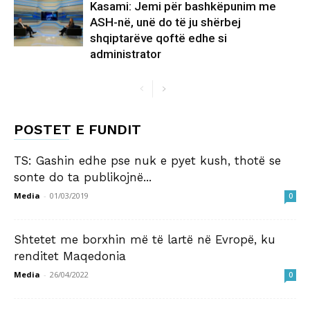
Kasami: Jemi për bashkëpunim me
ASH-në, unë do të ju shërbej
shqiptarëve qoftë edhe si
administrator
POSTET E FUNDIT
TS: Gashin edhe pse nuk e pyet kush, thotë se
sonte do ta publikojnë...
Media
-
01/03/2019
0
Shtetet me borxhin më të lartë në Evropë, ku
renditet Maqedonia
Media
-
26/04/2022
0