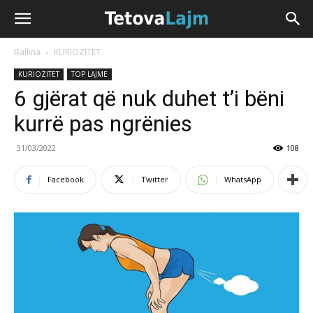
Ballina
KURIOZITET
KURIOZITET
TOP LAJME
6 gjërat që nuk duhet t’i bëni
kurrë pas ngrënies
31/03/2022
108
Facebook
Twitter
WhatsApp