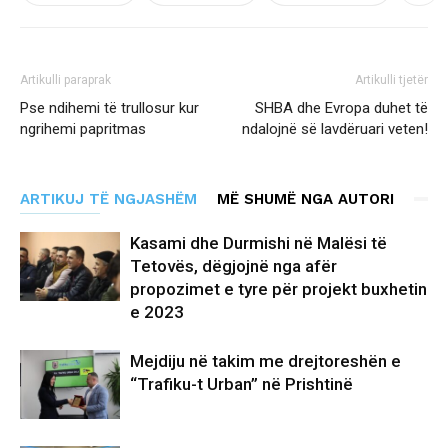
Artikulli paraprak
Artikulli tjetër
Pse ndihemi të trullosur kur
SHBA dhe Evropa duhet të
ngrihemi papritmas
ndalojnë së lavdëruari veten!
ARTIKUJ TË NGJASHËM
MË SHUMË NGA AUTORI
Kasami dhe Durmishi në Malësi të
Tetovës, dëgjojnë nga afër
propozimet e tyre për projekt buxhetin
e 2023
Mejdiju në takim me drejtoreshën e
“Trafiku-t Urban” në Prishtinë