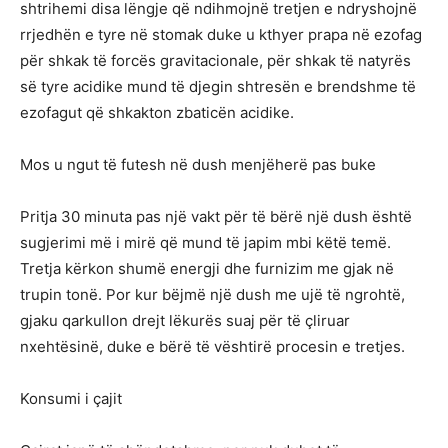
shtrihemi disa lëngje që ndihmojnë tretjen e ndryshojnë
rrjedhën e tyre në stomak duke u kthyer prapa në ezofag
për shkak të forcës gravitacionale, për shkak të natyrës
së tyre acidike mund të djegin shtresën e brendshme të
ezofagut që shkakton zbaticën acidike.
Mos u ngut të futesh në dush menjëherë pas buke
Pritja 30 minuta pas një vakt për të bërë një dush është
sugjerimi më i mirë që mund të japim mbi këtë temë.
Tretja kërkon shumë energji dhe furnizim me gjak në
trupin tonë. Por kur bëjmë një dush me ujë të ngrohtë,
gjaku qarkullon drejt lëkurës suaj për të çliruar
nxehtësinë, duke e bërë të vështirë procesin e tretjes.
Konsumi i çajit