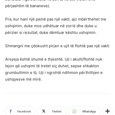
përjashtim të bananeve).
Pra, kur hani një pemë pas një vakti, ajo mbërthehet me
ushqimin, duke mos udhëtuar në zorrë dhe duke u
përzier si rezultat, duke dëmtuar kështu ushqimin.
Shmangni me çdokusht pirjen e ujit të ftohtë pas një vakti
Arsyeja është shumë e thjeshtë. Uji i akullt/ftohtë nuk
lejon që ushqimi të tretet siç duhet, sepse shkakton
grumbullimin e tij. Uji i ngrohtë ndihmon përthithjen e
ushqyesve më mirë.
Facebook
Twitter
WhatsApp