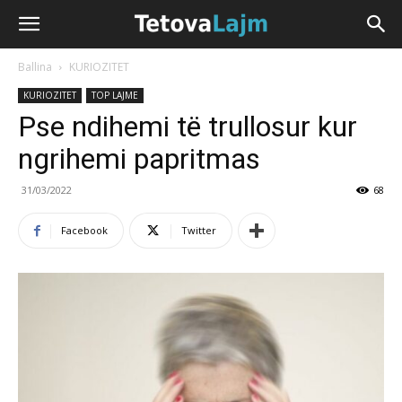
Ballina
KURIOZITET
KURIOZITET
TOP LAJME
Pse ndihemi të trullosur kur
ngrihemi papritmas
31/03/2022
68
Facebook
Twitter