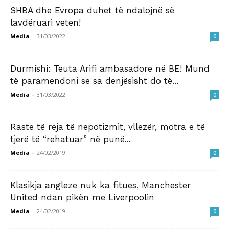
SHBA dhe Evropa duhet të ndalojnë së
lavdëruari veten!
Media
-
31/03/2022
0
Durmishi: Teuta Arifi ambasadore në BE! Mund
të paramendoni se sa denjësisht do të...
Media
-
31/03/2022
0
Raste të reja të nepotizmit, vllezër, motra e të
tjerë të “rehatuar” në punë...
Media
-
24/02/2019
0
Klasikja angleze nuk ka fitues, Manchester
United ndan pikën me Liverpoolin
Media
-
24/02/2019
0