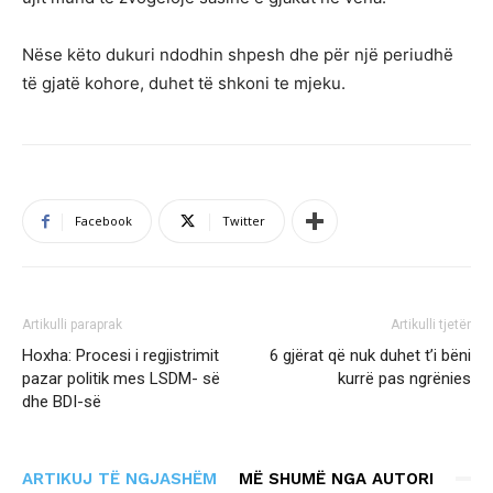
Nëse këto dukuri ndodhin shpesh dhe për një periudhë
të gjatë kohore, duhet të shkoni te mjeku.
Facebook
Twitter
Artikulli paraprak
Artikulli tjetër
Hoxha: Procesi i regjistrimit
6 gjërat që nuk duhet t’i bëni
pazar politik mes LSDM- së
kurrë pas ngrënies
dhe BDI-së
ARTIKUJ TË NGJASHËM
MË SHUMË NGA AUTORI