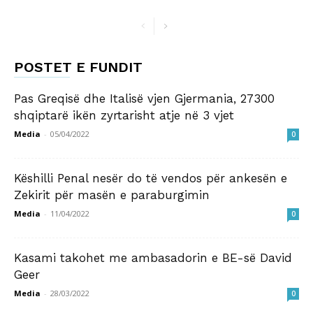
POSTET E FUNDIT
Pas Greqisë dhe Italisë vjen Gjermania, 27300
shqiptarë ikën zyrtarisht atje në 3 vjet
Media
-
05/04/2022
0
Këshilli Penal nesër do të vendos për ankesën e
Zekirit për masën e paraburgimin
Media
-
11/04/2022
0
Kasami takohet me ambasadorin e BE-së David
Geer
Media
-
28/03/2022
0