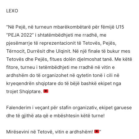
LEXO
“Në Pejë, në turneun mbarëkombëtarë për fëmijë U15
“PEJA 2022” i shtatëmbëdhjeti me rradhë, me
pjesëmarrje të reprezentacionit të Tetovës, Pejës,
Tërnocit, Durrësit dhe Ulqinit. Në një finale të bukur mes
Tetovës dhe Pejës, fitues dolën djelmoshat tanë. Me këtë
fitore, turneu i tetëmbëdhjeti me rradhë në vitin e
ardhshëm do të organizohet në qytetin tonë i cili në
kryeqendrën shqiptare do të bëjë bashkë ekipet nga
trojet Shqiptare.
Falenderim i veçant për stafin organizativ, ekipet garuese
dhe të gjithë ata që e mbështesin këtë turne!
Mirësevini në Tetovë, vitin e ardhshëm!
”