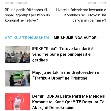
Artikulli paraprak
Artikulli tjetër
BDI në panik, frikësohet t’i
Livoreka falenderon kryetarin e
shpall zgjedhjet për këshillin
Komunës së Tetovës: “na
komunal në Tetovë?
përkrahën pa masë”!
ARTIKUJ TË NGJASHËM
MË SHUMË NGA AUTORI
IPKKF “Rinia”- Tetovë ka ndarë 5
vendime pune për punonjësit e
çerdhes
Mejdiju në takim me drejtoreshën e
“Trafiku-t Urban” në Prishtinë
Demiri: BDI-Ja Është Parti Me Mendësi
Komuniste, Kanë Qenë Të Detyruar Të
Aktrojnë Demokracinë