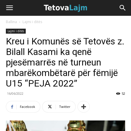
Ballina
Lajmi i ditës
Lajmi i ditës
Kreu i Komunës së Tetovës z.
Bilall Kasami ka qenë
pjesëmarrës në turneun
mbarëkombëtarë për fëmijë
U15 “PEJA 2022”
16/06/2022
52
Facebook
Twitter