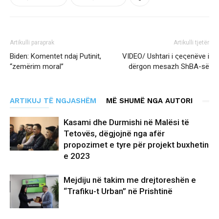
Artikulli paraprak
Artikulli tjetër
Biden: Komentet ndaj Putinit,
VIDEO/ Ushtari i ςeςenëve i
“zemërim moral”
dërgon mesazh ShBA-së
ARTIKUJ TË NGJASHËM
MË SHUMË NGA AUTORI
Kasami dhe Durmishi në Malësi të
Tetovës, dëgjojnë nga afër
propozimet e tyre për projekt buxhetin
e 2023
Mejdiju në takim me drejtoreshën e
“Trafiku-t Urban” në Prishtinë