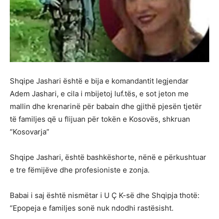
Shqipe Jashari është e bija e komandantit legjendar
Adem Jashari, e cila i mbijetoj luf.tës, e sot jeton me
mallin dhe krenarinë për babain dhe gjithë pjesën tjetër
të familjes që u flijuan për tokën e Kosovës, shkruan
“Kosovarja”
Shqipe Jashari, është bashkëshorte, nënë e përkushtuar
e tre fëmijëve dhe profesioniste e zonja.
Babai i saj është nismëtar i U Ç K-së dhe Shqipja thotë:
“Epopeja e familjes sonë nuk ndodhi rastësisht.