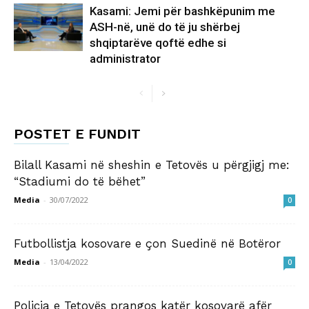
Kasami: Jemi për bashkëpunim me
ASH-në, unë do të ju shërbej
shqiptarëve qoftë edhe si
administrator
POSTET E FUNDIT
Bilall Kasami në sheshin e Tetovës u përgjigj me:
“Stadiumi do të bëhet”
Media
-
30/07/2022
0
Futbollistja kosovare e çon Suedinë në Botëror
Media
-
13/04/2022
0
Policia e Tetovës prangos katër kosovarë afër