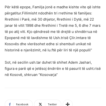
Për këtë epope, Familja jonë e madhe kishte vite që ishte
përgatitur.Fillimisht ndodhën tri rrethime të familjes:
Rrethimi i Parë, më 30 dhjetor, Rrethimi i Dytë, më 22
janar të vitit 1998 dhe Rrethimi i Tretë me 5, 6 dhe 7 mars
të po atij viti. Kjo qëndresë me të drejtë u shndërrua në
Epopenë më të lavdishme të Ush.trisë Çlir.imtare të
Kosovës dhe vlerësohet edhe si shembull unikat në
historinë e njerëzimit, në lu.ftë për liri të një populli”
Sot, në secilin ush.tar duhet të shihet Adem Jashari,
figura e parë që e jetësoj ëndrrën e të pasurit të usht.risë
në Kosovë, shkruan “Kosovarja”
Facebook
Twitter