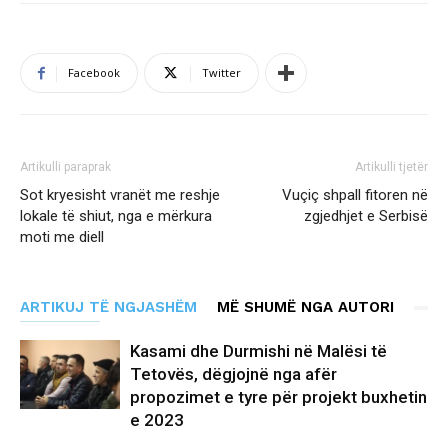
Facebook
Twitter
Artikulli paraprak
Artikulli tjetër
Sot kryesisht vranët me reshje
Vuçiç shpall fitoren në
lokale të shiut, nga e mërkura
zgjedhjet e Serbisë
moti me diell
ARTIKUJ TË NGJASHËM
MË SHUMË NGA AUTORI
Kasami dhe Durmishi në Malësi të
Tetovës, dëgjojnë nga afër
propozimet e tyre për projekt buxhetin
e 2023