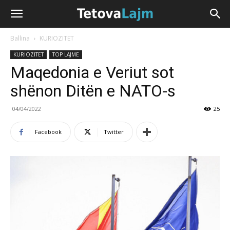
Ballina
KURIOZITET
KURIOZITET
TOP LAJME
Maqedonia e Veriut sot
shënon Ditën e NATO-s
04/04/2022
25
Facebook
Twitter