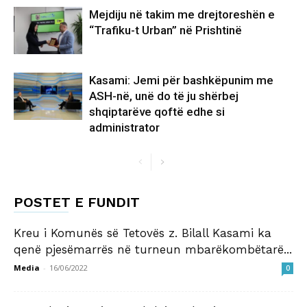
Mejdiju në takim me drejtoreshën e
“Trafiku-t Urban” në Prishtinë
Kasami: Jemi për bashkëpunim me
ASH-në, unë do të ju shërbej
shqiptarëve qoftë edhe si
administrator
POSTET E FUNDIT
Kreu i Komunës së Tetovës z. Bilall Kasami ka
qenë pjesëmarrës në turneun mbarëkombëtarë...
Media
-
16/06/2022
0