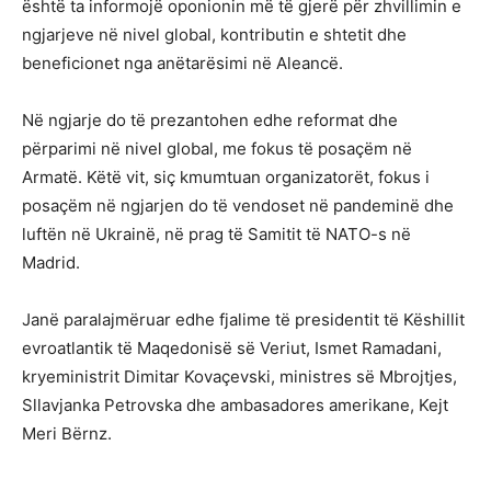
është ta informojë oponionin më të gjerë për zhvillimin e
ngjarjeve në nivel global, kontributin e shtetit dhe
beneficionet nga anëtarësimi në Aleancë.
Në ngjarje do të prezantohen edhe reformat dhe
përparimi në nivel global, me fokus të posaçëm në
Armatë. Këtë vit, siç kmumtuan organizatorët, fokus i
posaçëm në ngjarjen do të vendoset në pandeminë dhe
luftën në Ukrainë, në prag të Samitit të NATO-s në
Madrid.
Janë paralajmëruar edhe fjalime të presidentit të Këshillit
evroatlantik të Maqedonisë së Veriut, Ismet Ramadani,
kryeministrit Dimitar Kovaçevski, ministres së Mbrojtjes,
Sllavjanka Petrovska dhe ambasadores amerikane, Kejt
Meri Bërnz.