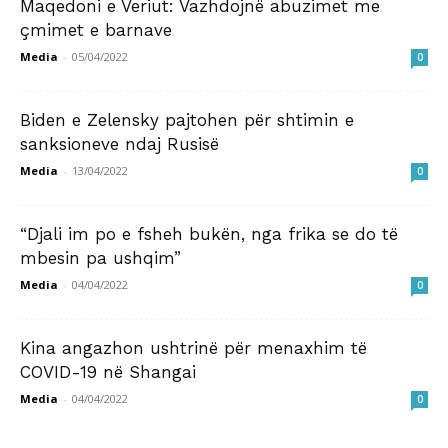
Maqedoni e Veriut: Vazhdojnë abuzimet me
çmimet e barnave
Media
-
05/04/2022
0
Biden e Zelensky pajtohen për shtimin e
sanksioneve ndaj Rusisë
Media
-
13/04/2022
0
“Djali im po e fsheh bukën, nga frika se do të
mbesin pa ushqim”
Media
-
04/04/2022
0
Kina angazhon ushtrinë për menaxhim të
COVID-19 në Shangai
Media
-
04/04/2022
0