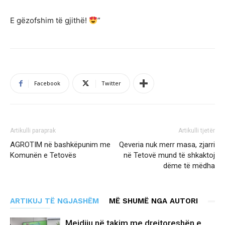
E gëzofshim të gjithë!
”
Facebook
Twitter
Artikulli paraprak
Artikulli tjetër
AGROTIM në bashkëpunim me
Qeveria nuk merr masa, zjarri
Komunën e Tetovës
në Tetovë mund të shkaktoj
dëme të mëdha
ARTIKUJ TË NGJASHËM
MË SHUMË NGA AUTORI
Mejdiju në takim me drejtoreshën e