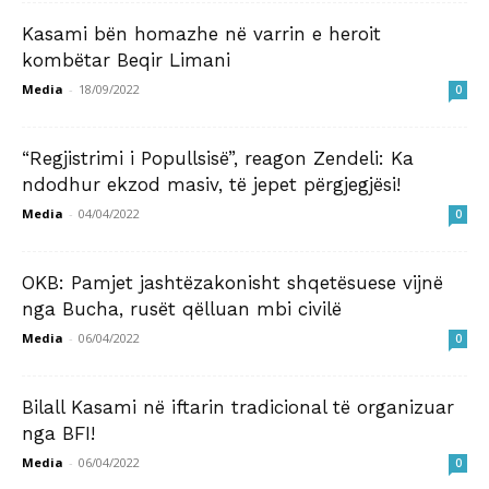
Kasami bën homazhe në varrin e heroit
kombëtar Beqir Limani
Media
-
18/09/2022
0
“Regjistrimi i Popullsisë”, reagon Zendeli: Ka
ndodhur ekzod masiv, të jepet përgjegjësi!
Media
-
04/04/2022
0
OKB: Pamjet jashtëzakonisht shqetësuese vijnë
nga Bucha, rusët qëlluan mbi civilë
Media
-
06/04/2022
0
Bilall Kasami në iftarin tradicional të organizuar
nga BFI!
Media
-
06/04/2022
0