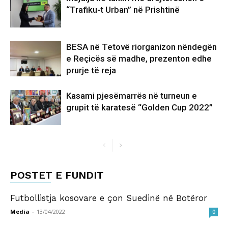
“Trafiku-t Urban” në Prishtinë
BESA në Tetovë riorganizon nëndegën
e Reçicës së madhe, prezenton edhe
prurje të reja
Kasami pjesëmarrës në turneun e
grupit të karatesë “Golden Cup 2022”
POSTET E FUNDIT
Futbollistja kosovare e çon Suedinë në Botëror
Media
-
13/04/2022
0