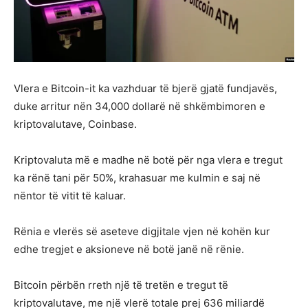
Vlera e Bitcoin-it ka vazhduar të bjerë gjatë fundjavës,
duke arritur nën 34,000 dollarë në shkëmbimoren e
kriptovalutave, Coinbase.
Kriptovaluta më e madhe në botë për nga vlera e tregut
ka rënë tani për 50%, krahasuar me kulmin e saj në
nëntor të vitit të kaluar.
Rënia e vlerës së aseteve digjitale vjen në kohën kur
edhe tregjet e aksioneve në botë janë në rënie.
Bitcoin përbën rreth një të tretën e tregut të
kriptovalutave, me një vlerë totale prej 636 miliardë