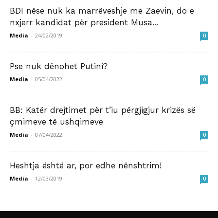
BDI nëse nuk ka marrëveshje me Zaevin, do e
nxjerr kandidat për president Musa...
Media
-
24/02/2019
0
Pse nuk dënohet Putini?
Media
-
05/04/2022
0
BB: Katër drejtimet për t’iu përgjigjur krizës së
çmimeve të ushqimeve
Media
-
07/04/2022
0
Heshtja është ar, por edhe nënshtrim!
Media
-
12/03/2019
0