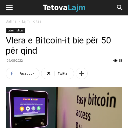
Ballina
Lajmi i ditës
Lajmi i ditës
Vlera e Bitcoin-it bie për 50
për qind
09/05/2022
58
Facebook
Twitter