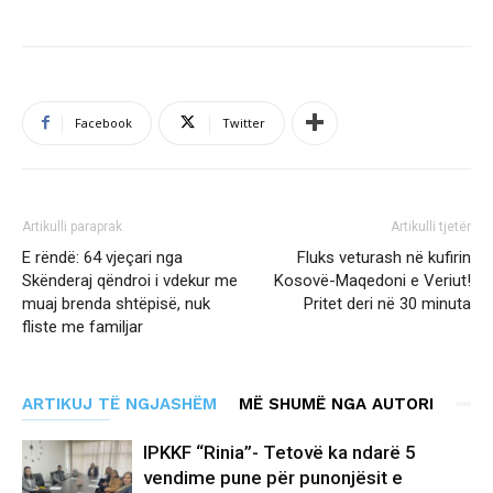
Facebook
Twitter
Artikulli paraprak
Artikulli tjetër
E rëndë: 64 vjeçari nga
Fluks veturash në kufirin
Skënderaj qëndroi i vdekur me
Kosovë-Maqedoni e Veriut!
muaj brenda shtëpisë, nuk
Pritet deri në 30 minuta
fliste me familjar
ARTIKUJ TË NGJASHËM
MË SHUMË NGA AUTORI
IPKKF “Rinia”- Tetovë ka ndarë 5
vendime pune për punonjësit e