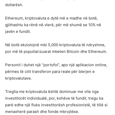
dollarësh.
Ethereum, kriptovaluta e dytë më e madhe në botë,
gjithashtu ka rënë në vlerë, për më shumë se 10% në
javën e fundit.
Në botë ekzistojnë mbi 5,000 kriptovaluta të ndryshme,
por më të popullarizuarat mbeten Bitcoin dhe Ethereum.
Personit i duhet një “portofol”, apo një aplikacion online,
përmes të cilit transferon para reale për blerjen e
kriptovalutave.
Tregtia me kriptovaluta është dominuar me vite nga
investitorët individualë, por, kohëve të fundit, tregu ka
parë edhe një fluks investitorësh profesionistë, të tillë si
menaxherë parash dhe fonde mbrojtëse.