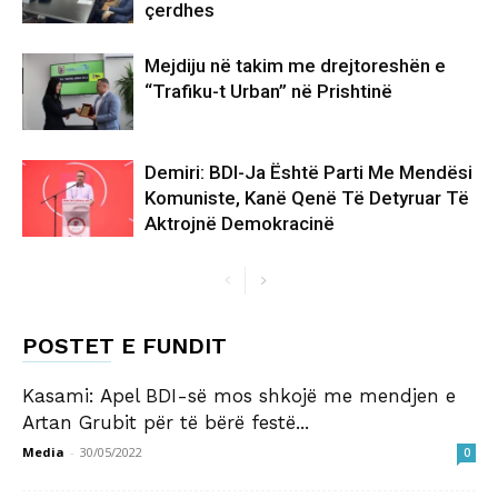
çerdhes
Mejdiju në takim me drejtoreshën e
“Trafiku-t Urban” në Prishtinë
Demiri: BDI-Ja Është Parti Me Mendësi
Komuniste, Kanë Qenë Të Detyruar Të
Aktrojnë Demokracinë
POSTET E FUNDIT
Kasami: Apel BDI-së mos shkojë me mendjen e
Artan Grubit për të bërë festë...
Media
-
30/05/2022
0