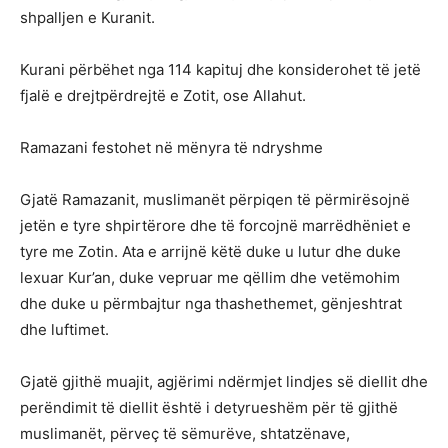
shpalljen e Kuranit.
Kurani përbëhet nga 114 kapituj dhe konsiderohet të jetë
fjalë e drejtpërdrejtë e Zotit, ose Allahut.
Ramazani festohet në mënyra të ndryshme
Gjatë Ramazanit, muslimanët përpiqen të përmirësojnë
jetën e tyre shpirtërore dhe të forcojnë marrëdhëniet e
tyre me Zotin. Ata e arrijnë këtë duke u lutur dhe duke
lexuar Kur’an, duke vepruar me qëllim dhe vetëmohim
dhe duke u përmbajtur nga thashethemet, gënjeshtrat
dhe luftimet.
Gjatë gjithë muajit, agjërimi ndërmjet lindjes së diellit dhe
perëndimit të diellit është i detyrueshëm për të gjithë
muslimanët, përveç të sëmurëve, shtatzënave,