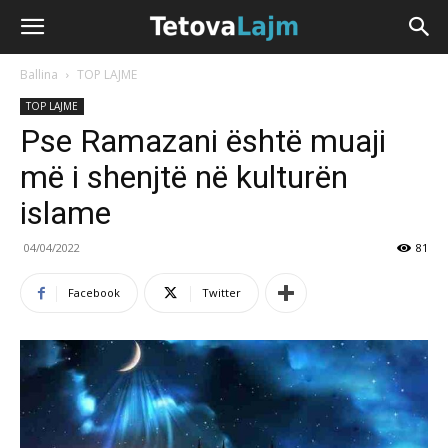
Ballina
TOP LAJME
TOP LAJME
Pse Ramazani është muaji
më i shenjtë në kulturën
islame
04/04/2022
81
Facebook
Twitter