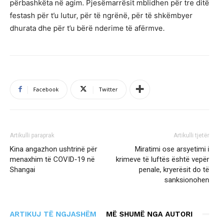
përbashkëta në agim. Pjesëmarrësit mblidhen për tre ditë
festash për t’u lutur, për të ngrënë, për të shkëmbyer
dhurata dhe për t’u bërë nderime të afërmve.
Facebook
Twitter
Artikulli paraprak
Artikulli tjetër
Kina angazhon ushtrinë për
Miratimi ose arsyetimi i
menaxhim të COVID-19 në
krimeve të luftës është vepër
Shangai
penale, kryerësit do të
sanksionohen
ARTIKUJ TË NGJASHËM
MË SHUMË NGA AUTORI