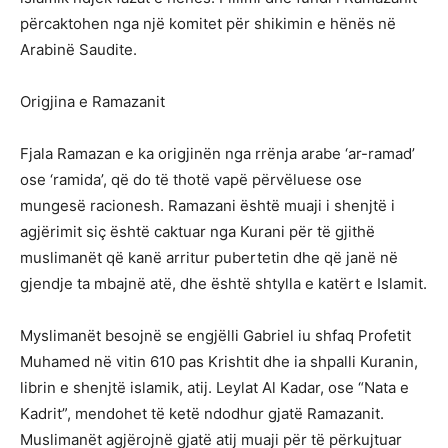
përcaktohen nga një komitet për shikimin e hënës në
Arabinë Saudite.
Origjina e Ramazanit
Fjala Ramazan e ka origjinën nga rrënja arabe ‘ar-ramad’
ose ‘ramida’, që do të thotë vapë përvëluese ose
mungesë racionesh. Ramazani është muaji i shenjtë i
agjërimit siç është caktuar nga Kurani për të gjithë
muslimanët që kanë arritur pubertetin dhe që janë në
gjendje ta mbajnë atë, dhe është shtylla e katërt e Islamit.
Myslimanët besojnë se engjëlli Gabriel iu shfaq Profetit
Muhamed në vitin 610 pas Krishtit dhe ia shpalli Kuranin,
librin e shenjtë islamik, atij. Leylat Al Kadar, ose “Nata e
Kadrit”, mendohet të ketë ndodhur gjatë Ramazanit.
Muslimanët agjërojnë gjatë atij muaji për të përkujtuar