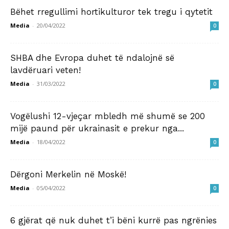
Bëhet rregullimi hortikulturor tek tregu i qytetit
Media
-
20/04/2022
0
SHBA dhe Evropa duhet të ndalojnë së
lavdëruari veten!
Media
-
31/03/2022
0
Vogëlushi 12-vjeçar mbledh më shumë se 200
mijë paund për ukrainasit e prekur nga...
Media
-
18/04/2022
0
Dërgoni Merkelin në Moskë!
Media
-
05/04/2022
0
6 gjërat që nuk duhet t’i bëni kurrë pas ngrënies