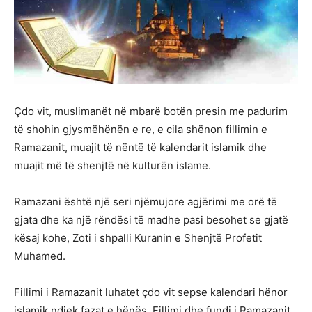
Çdo vit, muslimanët në mbarë botën presin me padurim
të shohin gjysmëhënën e re, e cila shënon fillimin e
Ramazanit, muajit të nëntë të kalendarit islamik dhe
muajit më të shenjtë në kulturën islame.
Ramazani është një seri njëmujore agjërimi me orë të
gjata dhe ka një rëndësi të madhe pasi besohet se gjatë
kësaj kohe, Zoti i shpalli Kuranin e Shenjtë Profetit
Muhamed.
Fillimi i Ramazanit luhatet çdo vit sepse kalendari hënor
islamik ndjek fazat e hënës. Fillimi dhe fundi i Ramazanit