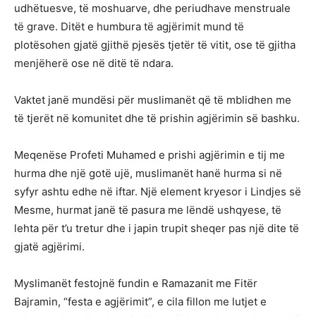
udhëtuesve, të moshuarve, dhe periudhave menstruale
të grave. Ditët e humbura të agjërimit mund të
plotësohen gjatë gjithë pjesës tjetër të vitit, ose të gjitha
menjëherë ose në ditë të ndara.
Vaktet janë mundësi për muslimanët që të mblidhen me
të tjerët në komunitet dhe të prishin agjërimin së bashku.
Meqenëse Profeti Muhamed e prishi agjërimin e tij me
hurma dhe një gotë ujë, muslimanët hanë hurma si në
syfyr ashtu edhe në iftar. Një element kryesor i Lindjes së
Mesme, hurmat janë të pasura me lëndë ushqyese, të
lehta për t’u tretur dhe i japin trupit sheqer pas një dite të
gjatë agjërimi.
Myslimanët festojnë fundin e Ramazanit me Fitër
Bajramin, “festa e agjërimit”, e cila fillon me lutjet e