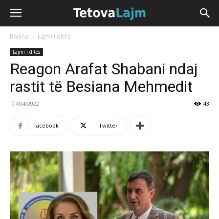
Ballina
Lajmi i ditës
Lajmi i ditës
Reagon Arafat Shabani ndaj
rastit të Besiana Mehmedit
07/04/2022
43
Facebook
Twitter