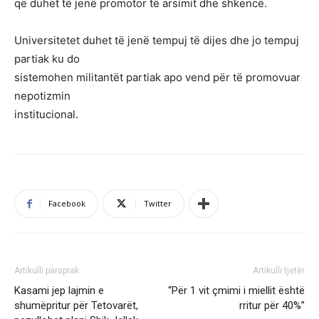
që duhet të jenë promotor të arsimit dhe shkencë.
Universitetet duhet të jenë tempuj të dijes dhe jo tempuj
partiak ku do
sistemohen militantët partiak apo vend për të promovuar
nepotizmin
institucional.
Facebook
Twitter
Artikulli paraprak
Artikulli tjetër
Kasami jep lajmin e
“Për 1 vit çmimi i miellit është
shumëpritur për Tetovarët,
rritur për 40%”