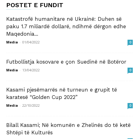
POSTET E FUNDIT
Katastrofë humanitare në Ukrainë: Duhen së
paku 1.7 miliardë dollarë, ndihmë dërgon edhe
Maqedonia...
Media
-
01/04/2022
0
Futbollistja kosovare e çon Suedinë në Botëror
Media
-
13/04/2022
0
Kasami pjesëmarrës në turneun e grupit të
karatesë “Golden Cup 2022”
Media
-
22/10/2022
0
Bilall Kasami; Në komunën e Zhelinës do të ketë
Shtëpi të Kulturës