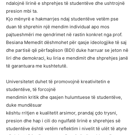
ndalojnë lirinë e shprehjes të studentëve dhe ushtrojnë
presion mbi ta.
Kjo mënyrë e hakmarrjes ndaj studentëve vetëm pse
duan të shprehin një mendim individual apo mos
pajtueshmëri me qendrimet në rastin konkret nga prof.
Besiana Memedit dëshmohet për qasje ideologjike të saj
dhe partisë që përfaqëson (BDI) duke harruar se jeton në
liri dhe demokraci, ku liria e mendimit dhe shprehjes janë
të garantuara me kushtetutë.
Universitetet duhet të promovojnë kreativitetin e
studentëve, të forcojnë
mendimin kritik dhe qasjen hulumtuese të studentëve,
duke mundësuar
kështu rritjen e kualitetit arsimor, prandaj çdo trysni,
presion dhe hap i cili do ngulfatë lirinë e shprehjes së
studentëve është vetëm reflektim i nivelit të ulët të atyre