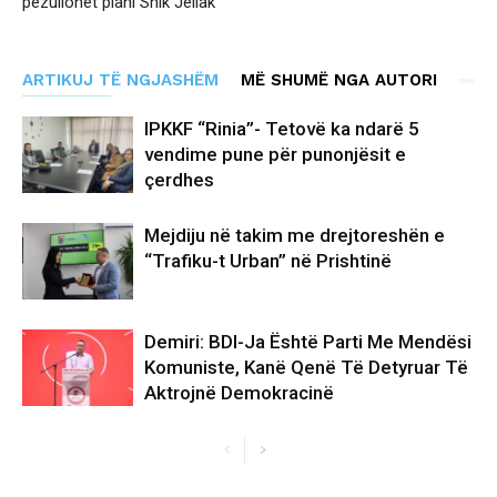
pezullohet plani Shik Jellak
ARTIKUJ TË NGJASHËM
MË SHUMË NGA AUTORI
IPKKF “Rinia”- Tetovë ka ndarë 5
vendime pune për punonjësit e
çerdhes
Mejdiju në takim me drejtoreshën e
“Trafiku-t Urban” në Prishtinë
Demiri: BDI-Ja Është Parti Me Mendësi
Komuniste, Kanë Qenë Të Detyruar Të
Aktrojnë Demokracinë