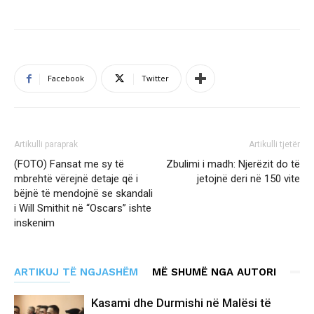
Facebook
Twitter
Artikulli paraprak
Artikulli tjetër
(FOTO) Fansat me sy të
Zbulimi i madh: Njerëzit do të
mbrehtë vërejnë detaje që i
jetojnë deri në 150 vite
bëjnë të mendojnë se skandali
i Will Smithit në “Oscars” ishte
inskenim
ARTIKUJ TË NGJASHËM
MË SHUMË NGA AUTORI
Kasami dhe Durmishi në Malësi të