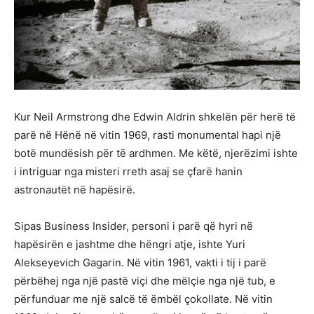
Kur Neil Armstrong dhe Edwin Aldrin shkelën për herë të
parë në Hënë në vitin 1969, rasti monumental hapi një
botë mundësish për të ardhmen. Me këtë, njerëzimi ishte
i intriguar nga misteri rreth asaj se çfarë hanin
astronautët në hapësirë.
Sipas Business Insider, personi i parë që hyri në
hapësirën e jashtme dhe hëngri atje, ishte Yuri
Alekseyevich Gagarin. Në vitin 1961, vakti i tij i parë
përbëhej nga një pastë viçi dhe mëlçie nga një tub, e
përfunduar me një salcë të ëmbël çokollate. Në vitin