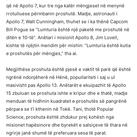
që në Apollo 7, kur tre nga katër mëngjeset në menynë
rrotulluese përmbanin proshutë. Madje, astronauti i
Apollo 7, Walt Cunningham, thuhet se i ka thënë Capcom
Bill Pogue se “Lumturia është një paketë me proshutë në
ditën e 10-të”. Anëtari i misionit Apollo 8, Jim Lovell,
kishte të njëjtin mendim për mishin: “Lumturia është kutia
e proshutës për mëngjes,” tha ai.
Megjithëse proshuta është pjesë e vaktit të parë që është
ngrënë ndonjëherë në Hënë, popullariteti i saj u ul
masivisht pas Apollo 13. Anëtarët e ekuipazhit të Apollo
15 zbuluan se proshuta ishte e kripur dhe e thatë, madje
menduan të hidhnin kuadratet e proshutës së pangrënë
përpara se t’i kthenin në Tokë. Tani, thotë Popular
Science, proshuta është zhdukur prej kohësh nga
misionet hapësinore dhe byrekët e salsiçeve të thara në
ngrirje janë shumë të preferuara sesa të parat.