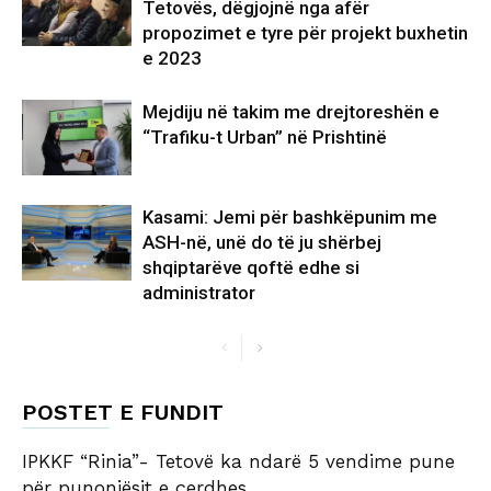
Tetovës, dëgjojnë nga afër
propozimet e tyre për projekt buxhetin
e 2023
Mejdiju në takim me drejtoreshën e
“Trafiku-t Urban” në Prishtinë
Kasami: Jemi për bashkëpunim me
ASH-në, unë do të ju shërbej
shqiptarëve qoftë edhe si
administrator
POSTET E FUNDIT
IPKKF “Rinia”- Tetovë ka ndarë 5 vendime pune
për punonjësit e çerdhes