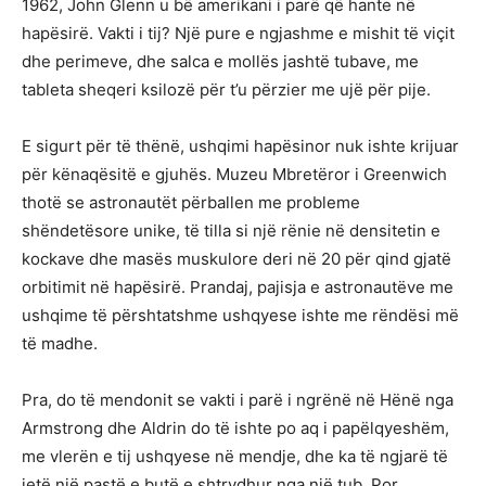
1962, John Glenn u bë amerikani i parë që hante në
hapësirë. Vakti i tij? Një pure e ngjashme e mishit të viçit
dhe perimeve, dhe salca e mollës jashtë tubave, me
tableta sheqeri ksilozë për t’u përzier me ujë për pije.
E sigurt për të thënë, ushqimi hapësinor nuk ishte krijuar
për kënaqësitë e gjuhës. Muzeu Mbretëror i Greenwich
thotë se astronautët përballen me probleme
shëndetësore unike, të tilla si një rënie në densitetin e
kockave dhe masës muskulore deri në 20 për qind gjatë
orbitimit në hapësirë. Prandaj, pajisja e astronautëve me
ushqime të përshtatshme ushqyese ishte me rëndësi më
të madhe.
Pra, do të mendonit se vakti i parë i ngrënë në Hënë nga
Armstrong dhe Aldrin do të ishte po aq i papëlqyeshëm,
me vlerën e tij ushqyese në mendje, dhe ka të ngjarë të
jetë një pastë e butë e shtrydhur nga një tub. Por