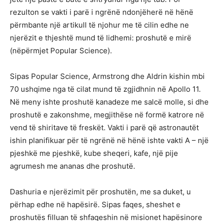
rezulton se vakti i parë i ngrënë ndonjëherë në hënë
përmbante një artikull të njohur me të cilin edhe ne
njerëzit e thjeshtë mund të lidhemi: proshutë e mirë
(nëpërmjet Popular Science).
Sipas Popular Science, Armstrong dhe Aldrin kishin mbi
70 ushqime nga të cilat mund të zgjidhnin në Apollo 11.
Në meny ishte proshutë kanadeze me salcë molle, si dhe
proshutë e zakonshme, megjithëse në formë katrore në
vend të shiritave të freskët. Vakti i parë që astronautët
ishin planifikuar për të ngrënë në hënë ishte vakti A – një
pjeshkë me pjeshkë, kube sheqeri, kafe, një pije
agrumesh me ananas dhe proshutë.
Dashuria e njerëzimit për proshutën, me sa duket, u
përhap edhe në hapësirë. Sipas faqes, sheshet e
proshutës filluan të shfaqeshin në misionet hapësinore