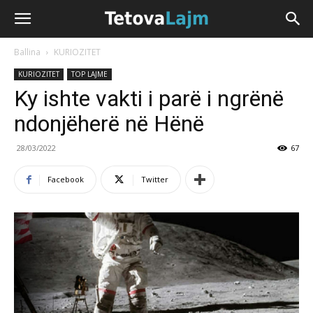
Ballina
KURIOZITET
KURIOZITET
TOP LAJME
Ky ishte vakti i parë i ngrënë
ndonjëherë në Hënë
28/03/2022
67
Facebook
Twitter