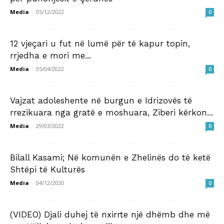
Media
-
05/12/2022
0
12 vjeçari u fut në lumë për të kapur topin,
rrjedha e mori me...
Media
-
05/04/2022
0
Vajzat adoleshente në burgun e Idrizovës të
rrezikuara nga gratë e moshuara, Ziberi kërkon...
Media
-
29/03/2022
0
Bilall Kasami; Në komunën e Zhelinës do të ketë
Shtëpi të Kulturës
Media
-
04/12/2020
0
(VIDEO) Djali duhej të nxirrte një dhëmb dhe më