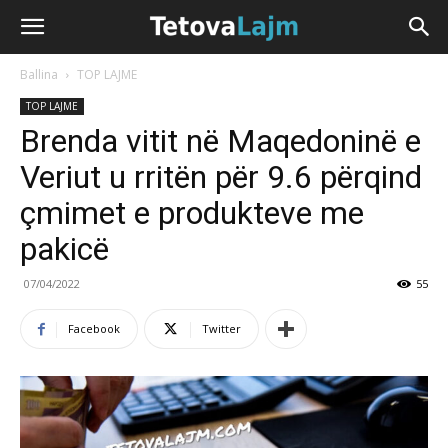
Ballina
TOP LAJME
TOP LAJME
Brenda vitit në Maqedoninë e
Veriut u rritën për 9.6 përqind
çmimet e produkteve me
pakicë
07/04/2022
55
Facebook
Twitter