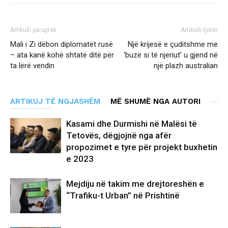
Artikulli paraprak
Artikulli tjetër
Mali i Zi dëbon diplomatët rusë
Një krijesë e çuditshme me
– ata kanë kohë shtatë ditë për
‘buzë si të njeriut’ u gjend në
ta lërë vendin
një plazh australian
ARTIKUJ TË NGJASHËM
MË SHUMË NGA AUTORI
Kasami dhe Durmishi në Malësi të
Tetovës, dëgjojnë nga afër
propozimet e tyre për projekt buxhetin
e 2023
Mejdiju në takim me drejtoreshën e
“Trafiku-t Urban” në Prishtinë