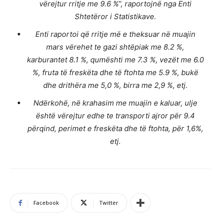
vërejtur rritje me 9.6 %”, raportojnë nga Enti
Shtetëror i Statistikave.
Enti raportoi që rritje më e theksuar në muajin
mars vërehet te gazi shtëpiak me 8.2 %,
karburantet 8.1 %, qumështi me 7.3 %, vezët me 6.0
%, fruta të freskëta dhe të ftohta me 5.9 %, bukë
dhe drithëra me 5,0 %, birra me 2,9 %, etj.
Ndërkohë, në krahasim me muajin e kaluar, ulje
është vërejtur edhe te transporti ajror për 9.4
përqind, perimet e freskëta dhe të ftohta, për 1,6%,
etj.
Facebook
Twitter