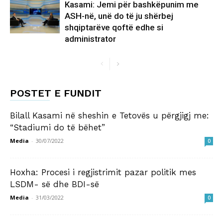
Kasami: Jemi për bashkëpunim me
ASH-në, unë do të ju shërbej
shqiptarëve qoftë edhe si
administrator
POSTET E FUNDIT
Bilall Kasami në sheshin e Tetovës u përgjigj me:
“Stadiumi do të bëhet”
Media
-
30/07/2022
0
Hoxha: Procesi i regjistrimit pazar politik mes
LSDM- së dhe BDI-së
Media
-
31/03/2022
0