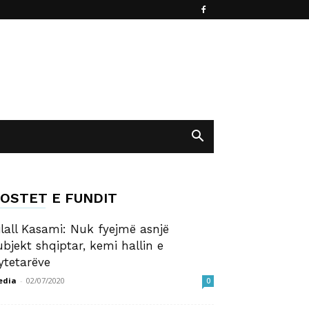
OSTET E FUNDIT
ilall Kasami: Nuk fyejmë asnjë
ubjekt shqiptar, kemi hallin e
ytetarëve
edia
-
02/07/2020
0