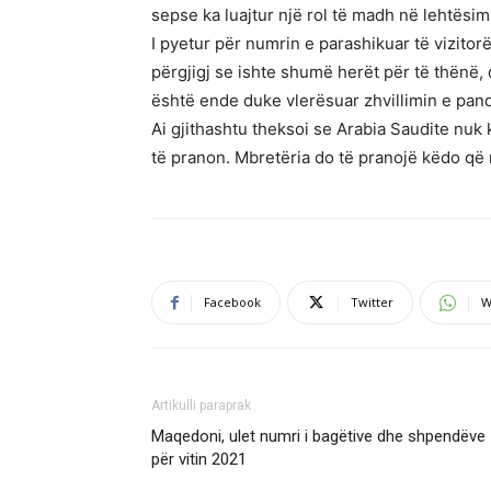
sepse ka luajtur një rol të madh në lehtësim
I pyetur për numrin e parashikuar të vizitorë
përgjigj se ishte shumë herët për të thënë,
është ende duke vlerësuar zhvillimin e pan
Ai gjithashtu theksoi se Arabia Saudite nuk 
të pranon. Mbretëria do të pranojë këdo që m
Facebook
Twitter
W
Artikulli paraprak
Maqedoni, ulet numri i bagëtive dhe shpendëve
për vitin 2021