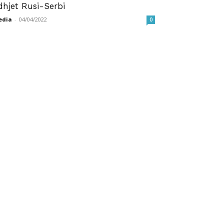
idhjet Rusi-Serbi
edia
-
04/04/2022
0