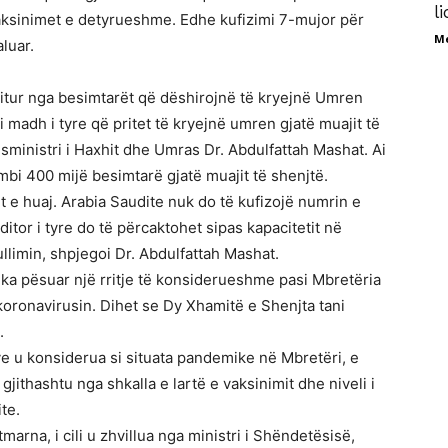
l
aksinimet e detyrueshme. Edhe kufizimi 7-mujor për
M
luar.
pritur nga besimtarët që dëshirojnë të kryejnë Umren
 madh i tyre që pritet të kryejnë umren gjatë muajit të
sministri i Haxhit dhe Umras Dr. Abdulfattah Mashat. Ai
mbi 400 mijë besimtarë gjatë muajit të shenjtë.
 e huaj. Arabia Saudite nuk do të kufizojë numrin e
tor i tyre do të përcaktohet sipas kapacitetit në
imin, shpjegoi Dr. Abdulfattah Mashat.
 ka pësuar një rritje të konsiderueshme pasi Mbretëria
koronavirusin. Dihet se Dy Xhamitë e Shenjta tani
.
ve u konsiderua si situata pandemike në Mbretëri, e
jithashtu nga shkalla e lartë e vaksinimit dhe niveli i
te.
tmarna, i cili u zhvillua nga ministri i Shëndetësisë,