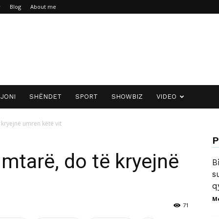
r
Blog
About me
JONI
SHËNDET
SPORT
SHOWBIZ
VIDEO
kryejnë umren këtë vit
P
mtarë, do të kryejnë
B
s
q
M
71