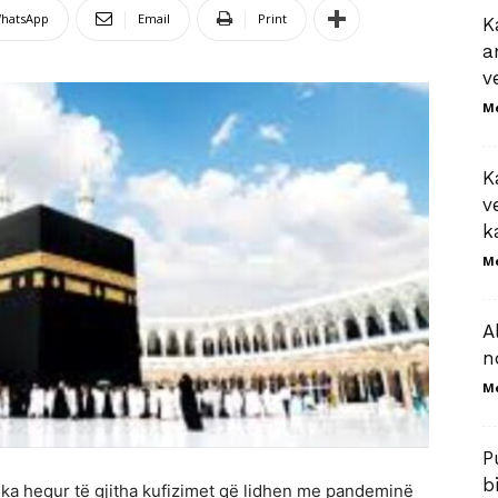
hatsApp
Email
Print
K
a
v
M
K
v
k
M
A
n
M
P
b
t ka hequr të gjitha kufizimet që lidhen me pandeminë