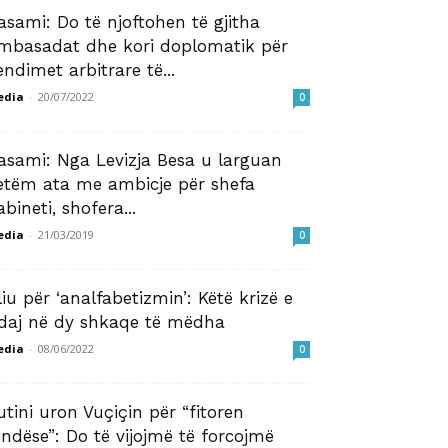
asami: Do të njoftohen të gjitha
mbasadat dhe kori doplomatik për
endimet arbitrare të...
edia
-
20/07/2022
0
asami: Nga Levizja Besa u larguan
etëm ata me ambicje për shefa
abineti, shofera...
edia
-
21/03/2019
0
liu për ‘analfabetizmin’: Këtë krizë e
daj në dy shkaqe të mëdha
edia
-
08/06/2022
0
utini uron Vuçiçin për “fitoren
indëse”: Do të vijojmë të forcojmë