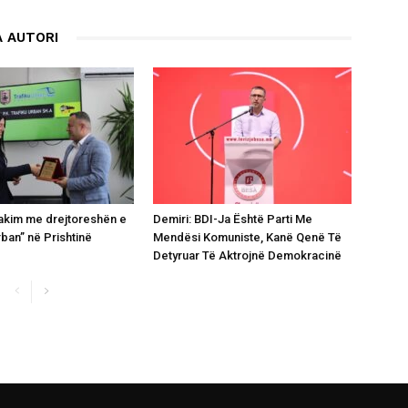
 AUTORI
takim me drejtoreshën e
Demiri: BDI-Ja Është Parti Me
rban” në Prishtinë
Mendësi Komuniste, Kanë Qenë Të
Detyruar Të Aktrojnë Demokracinë