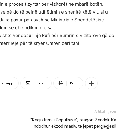
in e procesit zyrtar për vizitorët në mbarë botën.
ve që do të bëjnë udhëtimin e shenjtë këtë vit, ai u
 duke pasur parasysh se Ministria e Shëndetësisë
demisë dhe ndikimin e saj.
kishte vendosur një kufi për numrin e vizitorëve që do
err leje për të kryer Umren deri tani.
hatsApp
Email
Print
Artikulli tjetër
“Regjistrimi i Popullsisë”, reagon Zendeli: Ka
ndodhur ekzod masiv, të jepet përgjegjësi!