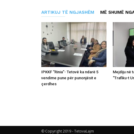
ARTIKUJ TË NGJASHËM
MË SHUMË NGA
IPKKF “Rinia”- Tetovë ka ndarë 5
Mejdiju në 
vendime pune për punonjësit e
“Trafiku-t U
çerdhes
© Copyright 2019 - TetovaLajm