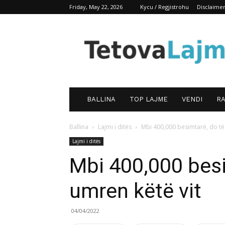
Friday, May 22, 2026
Kycu / Regjistrohu
Disclaime
TetovaLajm
BALLINA
TOP LAJME
VENDI
RA
Ballina
Lajmi i ditës
Mbi 400,000 besimtarë, do të 
Lajmi i ditës
Mbi 400,000 besi
umren këtë vit
04/04/2022