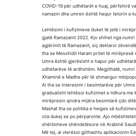
COVID-19 për udhëtarët e huaj, përfshirë v
namazin dhe umren është hequr tetorin e ka
Lehtësimi i kufizimeve duket të jetë i mirë
gjatë Ramazanit 2022. Kjo shihet nga numri i
agjërimit të Ramazanit, siç deklaroi zëvendë
tha se Mesxhidil Haram pritet të mirëpresë 
Umra është gjerësisht e hapur për udhëtarët
udhëtarëve të ardhshëm. Megjithatë, numri di
Xhaminë e Madhe për të shmangur mbipopull
Ai tha se interesimi i besimtarëve për Umre
gradualisht lehtësoi kufizimet e lidhura me 
mirëpresin qindra mijëra besimtarë çdo ditë
Mashat tha se politika e heqjes së kufizime
cila dukej se po përparonte. Ajo mbështetet g
shërbimeve shëndetësore në Arabinë Saudi
Më tej, ai vlerësoi gjithashtu aplikacionin Ea