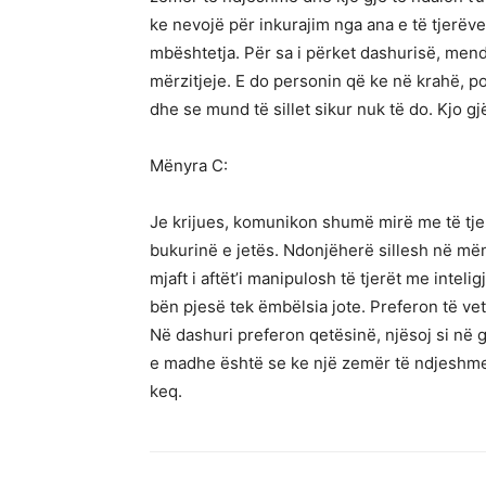
ke nevojë për inkurajim nga ana e të tjerëv
mbështetja. Për sa i përket dashurisë, mend
mërzitjeje. E do personin që ke në krahë, po
dhe se mund të sillet sikur nuk të do. Kjo g
Mënyra C:
Je krijues, komunikon shumë mirë me të tjerë
bukurinë e jetës. Ndonjëherë sillesh në mën
mjaft i aftët’i manipulosh të tjerët me intel
bën pjesë tek ëmbëlsia jote. Preferon të vet
Në dashuri preferon qetësinë, njësoj si në 
e madhe është se ke një zemër të ndjeshme, 
keq.