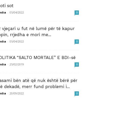
oti sot
edia
-
05/04/2022
0
2 vjeçari u fut në lumë për të kapur
opin, rrjedha e mori me...
edia
-
05/04/2022
0
OLITIKA “SALTO MORTALE” E BDI-së
edia
-
25/02/2019
0
asami bën atë që nuk është bërë për
jë dekadë, merr fund problemi i...
edia
-
20/09/2022
0