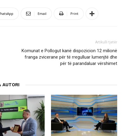
hatsApp
Email
Print
Artikulli tjetër
Komunat e Pollogut kanë dispozicion 12 milionë
franga zvicerane për të rregulluar lumenjtë dhe
për të parandaluar vërshimet
 AUTORI