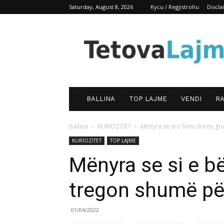
Saturday, August 8, 2026
Kycu / Regjistrohu
Discl
TetovaLajm
BALLINA
TOP LAJME
VENDI
RA
Ballina
KURIOZITET
Mënyra se si e bëni dorën gru
KURIOZITET
TOP LAJME
Mënyra se si e b
tregon shumë për
01/04/2022