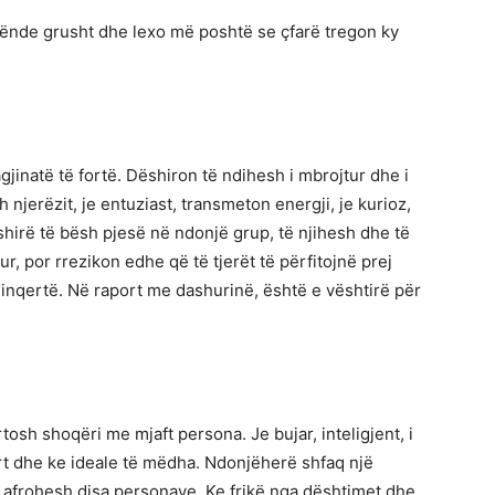
ënde grusht dhe lexo më poshtë se çfarë tregon ky
jinatë të fortë. Dëshiron të ndihesh i mbrojtur dhe i
h njerëzit, je entuziast, transmeton energji, je kurioz,
hirë të bësh pjesë në ndonjë grup, të njihesh dhe të
r, por rrezikon edhe që të tjerët të përfitojnë prej
ë sinqertë. Në raport me dashurinë, është e vështirë për
rtosh shoqëri me mjaft persona. Je bujar, inteligjent, i
t dhe ke ideale të mëdha. Ndonjëherë shfaq një
u afrohesh disa personave. Ke frikë nga dështimet dhe