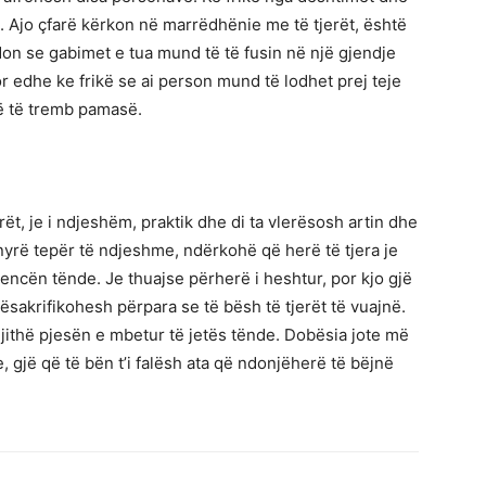
e. Ajo çfarë kërkon në marrëdhënie me të tjerët, është
on se gabimet e tua mund të të fusin në një gjendje
r edhe ke frikë se ai person mund të lodhet prej teje
jë të tremb pamasë.
t, je i ndjeshëm, praktik dhe di ta vlerësosh artin dhe
yrë tepër të ndjeshme, ndërkohë që herë të tjera je
igjencën tënde. Je thuajse përherë i heshtur, por kjo gjë
ësakrifikohesh përpara se të bësh të tjerët të vuajnë.
gjithë pjesën e mbetur të jetës tënde. Dobësia jote më
gjë që të bën t’i falësh ata që ndonjëherë të bëjnë