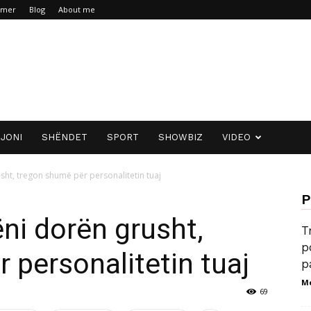
aimer
Blog
About me
JONI
SHËNDET
SPORT
SHOWBIZ
VIDEO
sht, tregon shumë për personalitetin tuaj
P
ëni dorën grusht,
T
p
 personalitetin tuaj
p
M
69