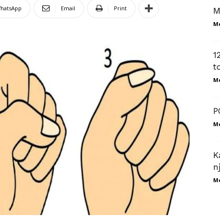
hatsApp
Email
Print
M
M
1
t
M
P
M
K
n
M