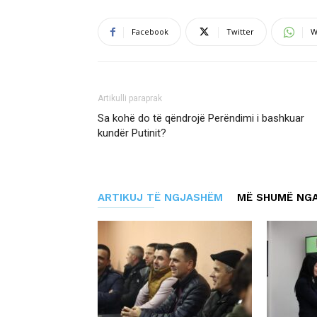
Facebook
Twitter
W
Artikulli paraprak
Sa kohë do të qëndrojë Perëndimi i bashkuar
kundër Putinit?
ARTIKUJ TË NGJASHËM
MË SHUMË NGA