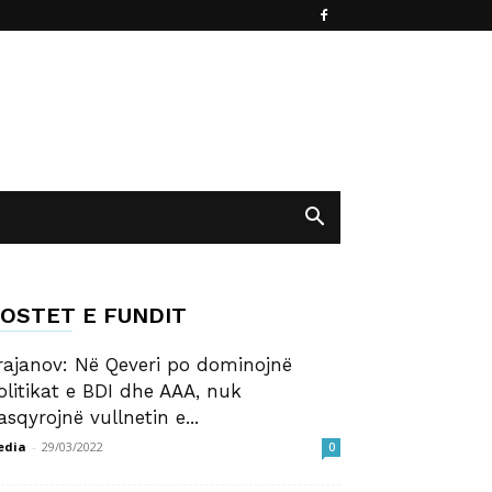
OSTET E FUNDIT
rajanov: Në Qeveri po dominojnë
olitikat e BDI dhe AAA, nuk
asqyrojnë vullnetin e...
edia
-
29/03/2022
0