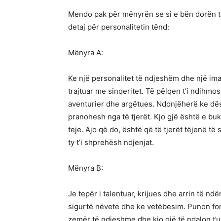
Mendo pak për mënyrën se si e bën dorën t
detaj për personalitetin tënd:
Mënyra A:
Ke një personalitet të ndjeshëm dhe një imag
trajtuar me sinqeritet. Të pëlqen t’i ndihmos
aventurier dhe argëtues. Ndonjëherë ke dës
pranohesh nga të tjerët. Kjo gjë është e buku
teje. Ajo që do, është që të tjerët tëjenë t
ty t’i shprehësh ndjenjat.
Mënyra B:
Je tepër i talentuar, krijues dhe arrin të ndë
sigurtë nëvete dhe ke vetëbesim. Punon for
zemër të ndjeshme dhe kjo gjë të ndalon t’