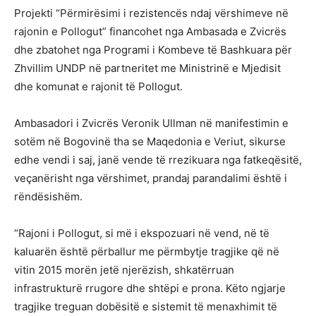
Projekti “Përmirësimi i rezistencës ndaj vërshimeve në
rajonin e Pollogut” financohet nga Ambasada e Zvicrës
dhe zbatohet nga Programi i Kombeve të Bashkuara për
Zhvillim UNDP në partneritet me Ministrinë e Mjedisit
dhe komunat e rajonit të Pollogut.
Ambasadori i Zvicrës Veronik Ullman në manifestimin e
sotëm në Bogovinë tha se Maqedonia e Veriut, sikurse
edhe vendi i saj, janë vende të rrezikuara nga fatkeqësitë,
veçanërisht nga vërshimet, prandaj parandalimi është i
rëndësishëm.
“Rajoni i Pollogut, si më i ekspozuari në vend, në të
kaluarën është përballur me përmbytje tragjike që në
vitin 2015 morën jetë njerëzish, shkatërruan
infrastrukturë rrugore dhe shtëpi e prona. Këto ngjarje
tragjike treguan dobësitë e sistemit të menaxhimit të