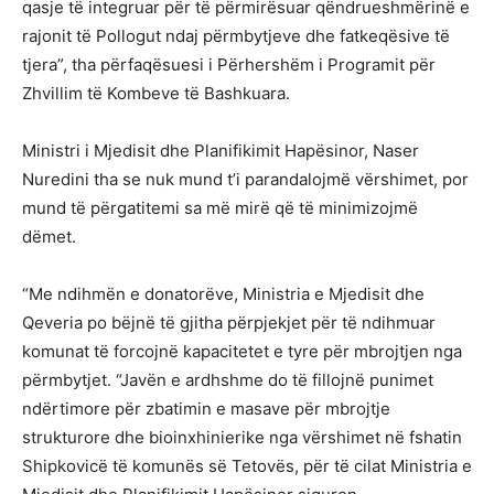
qasje të integruar për të përmirësuar qëndrueshmërinë e
rajonit të Pollogut ndaj përmbytjeve dhe fatkeqësive të
tjera”, tha përfaqësuesi i Përhershëm i Programit për
Zhvillim të Kombeve të Bashkuara.
Ministri i Mjedisit dhe Planifikimit Hapësinor, Naser
Nuredini tha se nuk mund t’i parandalojmë vërshimet, por
mund të përgatitemi sa më mirë që të minimizojmë
dëmet.
“Me ndihmën e donatorëve, Ministria e Mjedisit dhe
Qeveria po bëjnë të gjitha përpjekjet për të ndihmuar
komunat të forcojnë kapacitetet e tyre për mbrojtjen nga
përmbytjet. “Javën e ardhshme do të fillojnë punimet
ndërtimore për zbatimin e masave për mbrojtje
strukturore dhe bioinxhinierike nga vërshimet në fshatin
Shipkovicë të komunës së Tetovës, për të cilat Ministria e