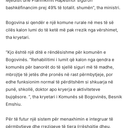
Mjedisit dhe Planifikimit Hapësinor siguron
bashkëfinancim prej 49% të totalit. shumën”, tha ministri.
Bogovina si qendër e një komune rurale në mes të së
cilës kalon lumi do të ketë më pak rrezik nga vërshimet,
tha kryetari.
“Kjo është një ditë e rëndësishme për komunën e
Bogovinës. “Rehabilitimi i lumit që kalon nga qendra e
komunës për banorët do të sjellë siguri më të madhe,
mbrojtje të jetës dhe pronës në rast përmbytjeje, por
edhe funksionim normal të përditshëm si shkuarja në
punë, shkollë, doktor apo kryerja e aktiviteteve
bujqësore. ”, tha kryetari i Komunës së Bogovinës, Besnik
Emshiu.
Për të futur një sistem për menaxhimin e integruar të
përmbytjeve dhe rreziqeve të tjera (rrëshqitje dheu,