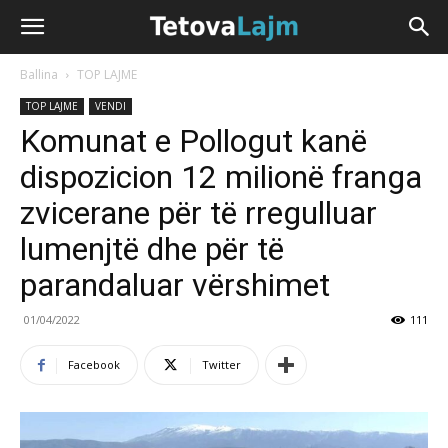
Ballina
TOP LAJME
TOP LAJME
VENDI
Komunat e Pollogut kanë
dispozicion 12 milionë franga
zvicerane për të rregulluar
lumenjtë dhe për të
parandaluar vërshimet
01/04/2022
111
Facebook
Twitter