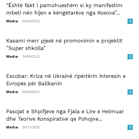
“Është fakt i pamohueshëm si ky manifestim
mbeti nën hijen e këngëtarëve nga Kosova”...
Media
-
05/06/2022
0
Kasami merr pjesë në promovimin e projektit
”Super shkolla”
Media
-
14/04/2022
0
Escobar: Kriza në Ukrainë ripërtërin interesin e
Evropës për Ballkanin
Media
-
04/04/2022
0
Pasojat e Shpifjeve nga Fjala e Lire e Helmuar
dhe Teorive Konspirative qe Pohojne...
Media
-
30/11/2020
0