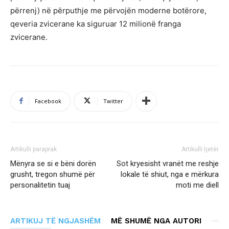
përrenj) në përputhje me përvojën moderne botërore,
qeveria zvicerane ka siguruar 12 milionë franga
zvicerane.
Facebook
Twitter
Artikulli paraprak
Artikulli tjetër
Mënyra se si e bëni dorën
Sot kryesisht vranët me reshje
grusht, tregon shumë për
lokale të shiut, nga e mërkura
personalitetin tuaj
moti me diell
ARTIKUJ TË NGJASHËM
MË SHUMË NGA AUTORI