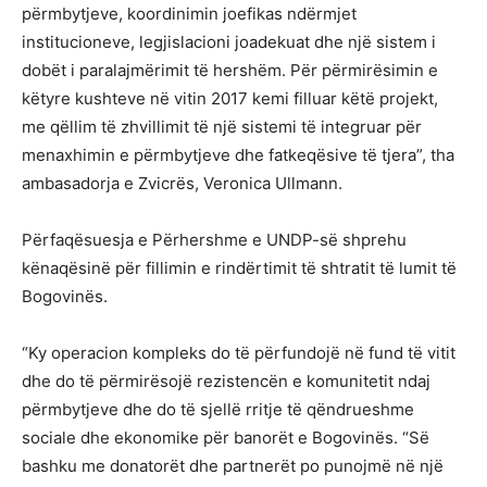
përmbytjeve, koordinimin joefikas ndërmjet
institucioneve, legjislacioni joadekuat dhe një sistem i
dobët i paralajmërimit të hershëm. Për përmirësimin e
këtyre kushteve në vitin 2017 kemi filluar këtë projekt,
me qëllim të zhvillimit të një sistemi të integruar për
menaxhimin e përmbytjeve dhe fatkeqësive të tjera”, tha
ambasadorja e Zvicrës, Veronica Ullmann.
Përfaqësuesja e Përhershme e UNDP-së shprehu
kënaqësinë për fillimin e rindërtimit të shtratit të lumit të
Bogovinës.
“Ky operacion kompleks do të përfundojë në fund të vitit
dhe do të përmirësojë rezistencën e komunitetit ndaj
përmbytjeve dhe do të sjellë rritje të qëndrueshme
sociale dhe ekonomike për banorët e Bogovinës. “Së
bashku me donatorët dhe partnerët po punojmë në një