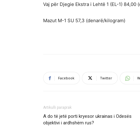
Vaj për Djegie Ekstra i Lehtë 1 (EL-1) 84,00 (
Mazut М-1 SU 57,3 (denarë/kilogram)
Facebook
Twitter
W
Artikulli paraprak
A do të jetë porti kryesor ukrainas i Odesës
objektivi i ardhshëm rus?