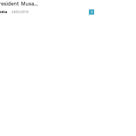
resident Musa...
edia
-
24/02/2019
0