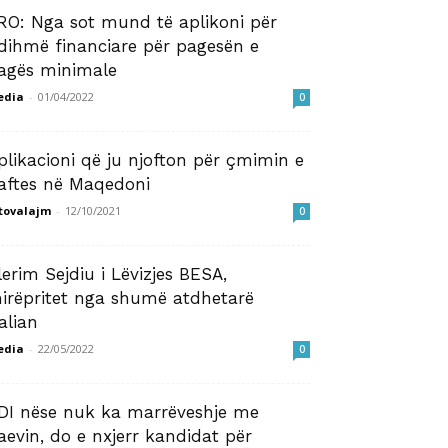
RO: Nga sot mund të aplikoni për
dihmë financiare për pagesën e
agës minimale
edia
-
01/04/2022
0
plikacioni që ju njofton për çmimin e
aftes në Maqedoni
tovalajm
-
12/10/2021
0
lerim Sejdiu i Lëvizjes BESA,
irëpritet nga shumë atdhetarë
talian
edia
-
22/05/2022
0
DI nëse nuk ka marrëveshje me
aevin, do e nxjerr kandidat për