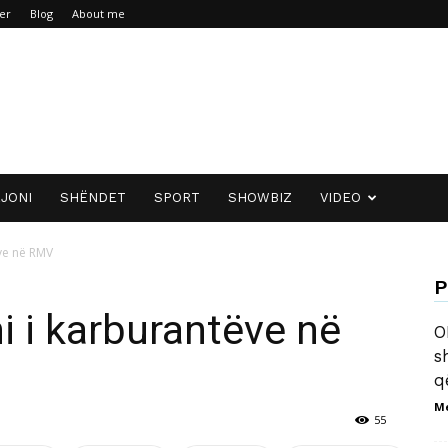
er
Blog
About me
JONI
SHËNDET
SPORT
SHOWBIZ
VIDEO
ëve në RMV
P
ni i karburantëve në
O
s
q
M
55