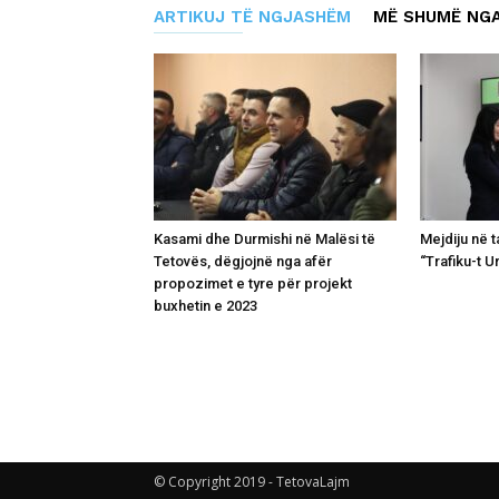
ARTIKUJ TË NGJASHËM
MË SHUMË NGA
Kasami dhe Durmishi në Malësi të
Mejdiju në 
Tetovës, dëgjojnë nga afër
“Trafiku-t U
propozimet e tyre për projekt
buxhetin e 2023
© Copyright 2019 - TetovaLajm