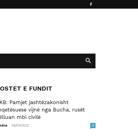
OSTET E FUNDIT
KB: Pamjet jashtëzakonisht
hqetësuese vijnë nga Bucha, rusët
ëlluan mbi civilë
edia
-
06/04/2022
0