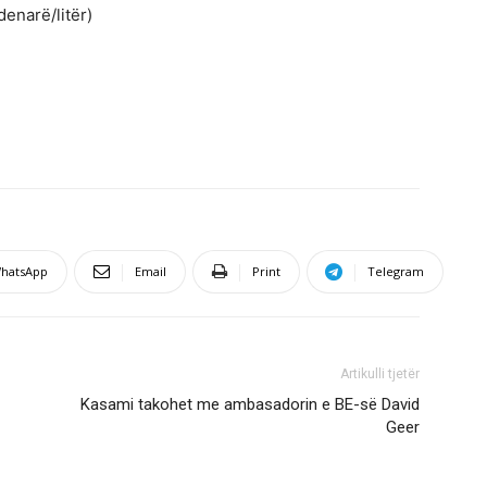
denarë/litër)
hatsApp
Email
Print
Telegram
Artikulli tjetër
Kasami takohet me ambasadorin e BE-së David
Geer