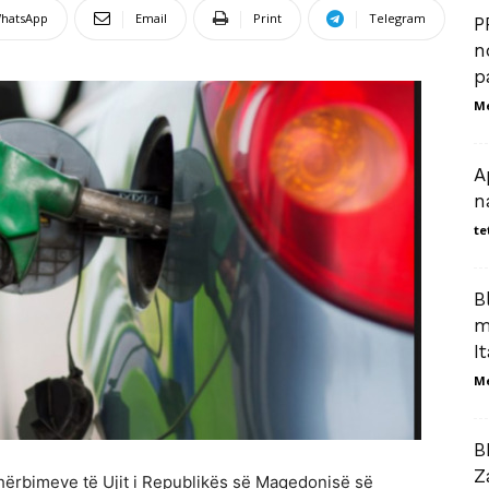
hatsApp
Email
Print
Telegram
P
n
p
M
A
n
te
B
m
I
M
B
Z
Shërbimeve të Ujit i Republikës së Maqedonisë së