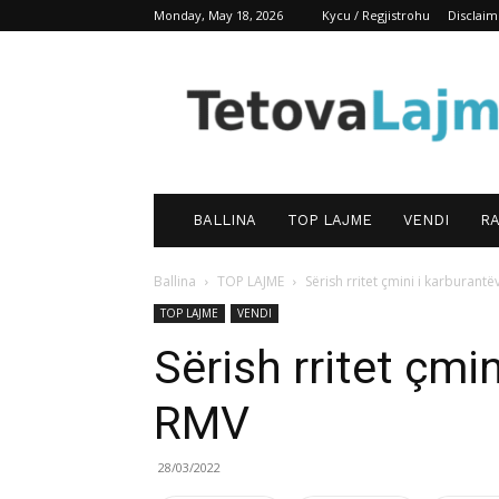
Monday, May 18, 2026
Kycu / Regjistrohu
Disclaim
TetovaLajm
BALLINA
TOP LAJME
VENDI
RA
Ballina
TOP LAJME
Sërish rritet çmini i karburant
TOP LAJME
VENDI
Sërish rritet çmi
RMV
28/03/2022