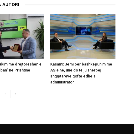
 AUTORI
takim me drejtoreshën e
Kasami: Jemi për bashkëpunim me
rban” në Prishtinë
ASH-në, unë do të ju shërbej
shqiptarëve qoftë edhe si
administrator