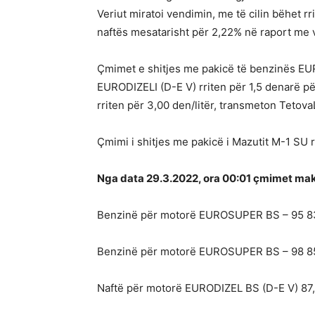
Veriut miratoi vendimin, me të cilin bëhet rr
naftës mesatarisht për 2,22% në raport me 
Çmimet e shitjes me pakicë të benzinës
ЕURODIZELI (D-Е V) rriten për 1,5 denarë për 
rriten për 3,00 den/litër, transmeton Tetova
Çmimi i shitjes me pakicë i Мazutit М-1 SU rr
Nga data 29.3.2022, ora 00:01 çmimet maks
Benzinë për motorë EUROSUPER BS – 95 83,
Benzinë për motorë EUROSUPER BS – 98 85,
Naftë për motorë EURODIZEL BS (D-E V) 87,5