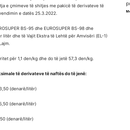
p
itja e çmimeve të shitjes me pakicë të derivateve të
M
vendimin e datës 25.3.2022.
 ЕUROSUPER BS-95 dhe ЕUROSUPER BS-98 dhe
litër dhe të Vajit Ekstra të Lehtë për Amvisëri (ЕL-1)
Lajm.
itet për 1,1 den/kg dhe do të jetë 57,3 den/kg.
imale të derivateve të naftës do të jenë:
50 (denarë/litër)
50 (denarë/litër)
0 (denarë/litër)