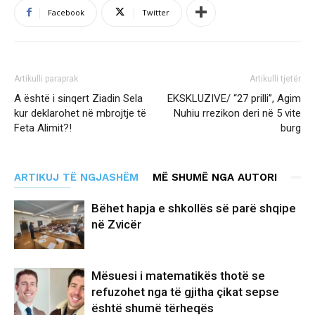
Facebook
Twitter
Artikulli paraprak
Artikulli tjetër
A është i sinqert Ziadin Sela
EKSKLUZIVE/ “27 prilli”, Agim
kur deklarohet në mbrojtje të
Nuhiu rrezikon deri në 5 vite
Feta Alimit?!
burg
ARTIKUJ TË NGJASHËM
MË SHUMË NGA AUTORI
Bëhet hapja e shkollës së parë shqipe
në Zvicër
Mësuesi i matematikës thotë se
refuzohet nga të gjitha çikat sepse
është shumë tërheqës