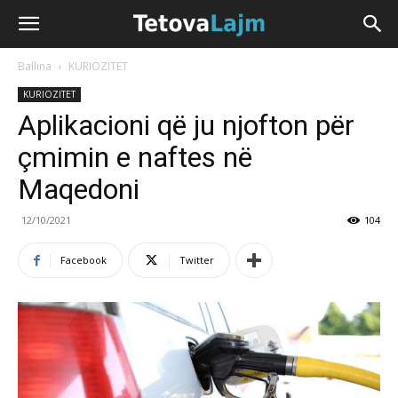
Ballina
KURIOZITET
KURIOZITET
Aplikacioni që ju njofton për
çmimin e naftes në
Maqedoni
12/10/2021
104
Facebook
Twitter