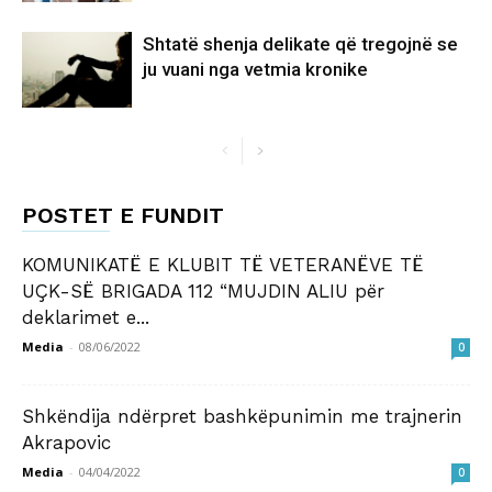
​Shtatë shenja delikate që tregojnë se
ju vuani nga vetmia kronike
POSTET E FUNDIT
KOMUNIKATË E KLUBIT TË VETERANËVE TË
UÇK-SË BRIGADA 112 “MUJDIN ALIU për
deklarimet e...
Media
-
08/06/2022
0
Shkëndija ndërpret bashkëpunimin me trajnerin
Akrapovic
Media
-
04/04/2022
0