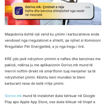
Maqedonia është një vend ku çmimi i karburanteve ende
vendoset nga rregulatoret e shtetit, qe njihet si Komisioni
Rregullator Për Energjetikë, e jo nga tregu i lirë.
KRE çdo javë ndryshon çmimin e naftes dhe benzines me
pakicë, ndërsa ju me aplikacionin Gorivo.mk mund të
merrni noftim direkt në smartfonin tuaj menjeher sa të
ndryshohet çmimi. Kështu keni mundësi te bleni
karburant nese do ketë rritje çmimi.
Gorivo.mk
mund të instalohet duke kërkuar në Google
Play apo Apple App Store, ose duke klikuar në linqet e