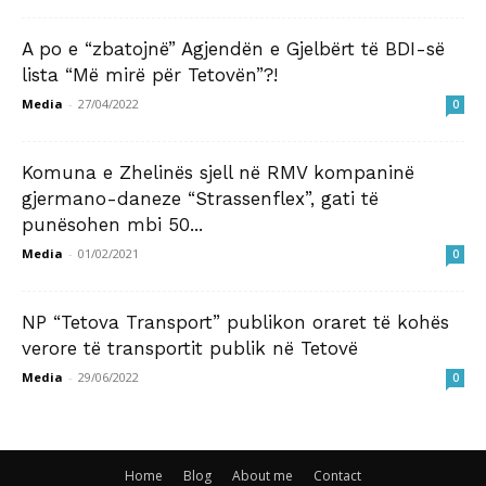
A po e “zbatojnë” Agjendën e Gjelbërt të BDI-së
lista “Më mirë për Tetovën”?!
Media
-
27/04/2022
0
Komuna e Zhelinës sjell në RMV kompaninë
gjermano-daneze “Strassenflex”, gati të
punësohen mbi 50...
Media
-
01/02/2021
0
NP “Tetova Transport” publikon oraret të kohës
verore të transportit publik në Tetovë
Media
-
29/06/2022
0
Home
Blog
About me
Contact