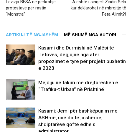
Lëvizja BESA në përkrahje
A është i sinqert Ziadin Sela
protestave për rastin
kur deklarohet në mbrojtje të
“Monstra”
Feta Alimit?!
ARTIKUJ TË NGJASHËM
MË SHUMË NGA AUTORI
Kasami dhe Durmishi në Malësi të
Tetovës, dëgjojnë nga afër
propozimet e tyre për projekt buxhetin
e 2023
Mejdiju në takim me drejtoreshën e
“Trafiku-t Urban” në Prishtinë
Kasami: Jemi për bashkëpunim me
ASH-në, unë do të ju shërbej
shqiptarëve qoftë edhe si
administrator