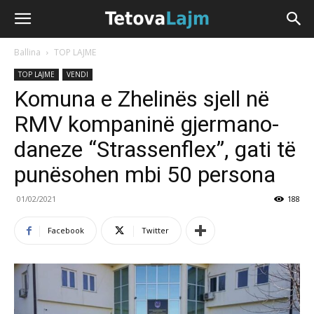
Ballina
TOP LAJME
TOP LAJME
VENDI
Komuna e Zhelinës sjell në
RMV kompaninë gjermano-
daneze “Strassenflex”, gati të
punësohen mbi 50 persona
01/02/2021
188
Facebook
Twitter