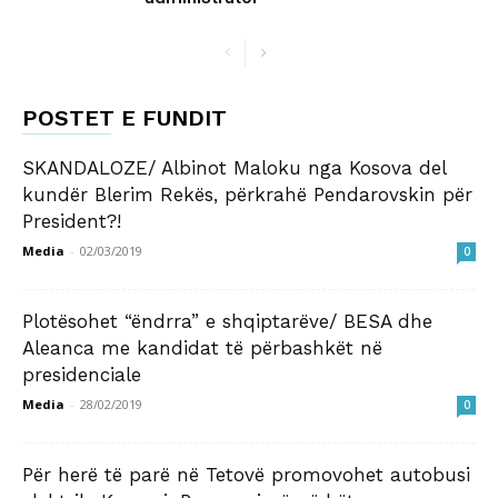
POSTET E FUNDIT
SKANDALOZE/ Albinot Maloku nga Kosova del
kundër Blerim Rekës, përkrahë Pendarovskin për
President?!
Media
-
02/03/2019
0
Plotësohet “ëndrra” e shqiptarëve/ BESA dhe
Aleanca me kandidat të përbashkët në
presidenciale
Media
-
28/02/2019
0
Për herë të parë në Tetovë promovohet autobusi