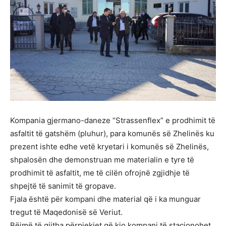
Kompania gjermano-daneze “Strassenflex” e prodhimit të
asfaltit të gatshëm (pluhur), para komunës së Zhelinës ku
prezent ishte edhe vetë kryetari i komunës së Zhelinës,
shpalosën dhe demonstruan me materialin e tyre të
prodhimit të asfaltit, me të cilën ofrojnë zgjidhje të
shpejtë të sanimit të gropave.
Fjala është për kompani dhe material që i ka munguar
tregut të Maqedonisë së Veriut.
Bëjmë të gjitha përpjekjet që kjo kompani të stacionohet