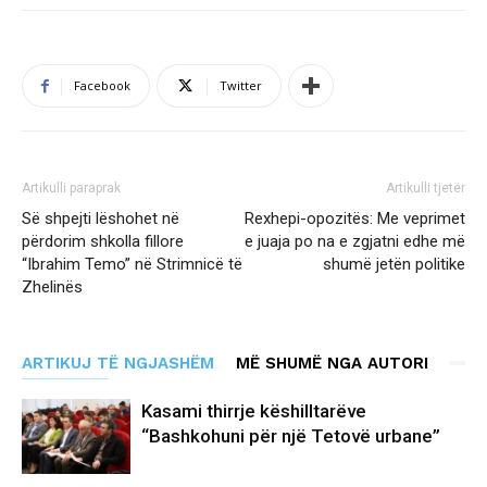
Facebook
Twitter
Artikulli paraprak
Artikulli tjetër
Së shpejti lëshohet në
Rexhepi-opozitës: Me veprimet
përdorim shkolla fillore
e juaja po na e zgjatni edhe më
“Ibrahim Temo” në Strimnicë të
shumë jetën politike
Zhelinës
ARTIKUJ TË NGJASHËM
MË SHUMË NGA AUTORI
Kasami thirrje këshilltarëve
“Bashkohuni për një Tetovë urbane”