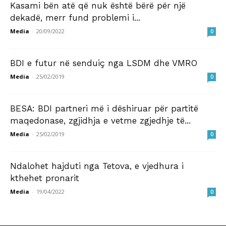
Kasami bën atë që nuk është bërë për një
dekadë, merr fund problemi i...
Media
-
20/09/2022
0
BDI e futur në senduiç nga LSDM dhe VMRO
Media
-
25/02/2019
0
BESA: BDI partneri më i dëshiruar për partitë
maqedonase, zgjidhja e vetme zgjedhje të...
Media
-
25/02/2019
0
Ndalohet hajduti nga Tetova, e vjedhura i
kthehet pronarit
Media
-
19/04/2022
0