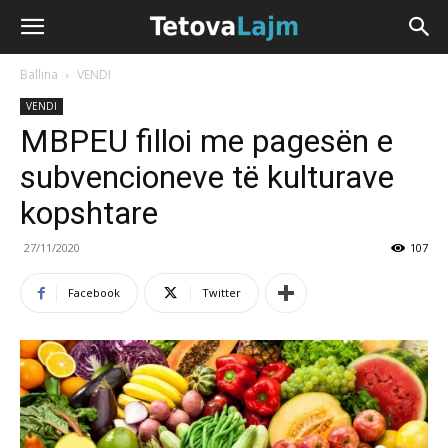
Ballina
VENDI
VENDI
MBPEU filloi me pagesën e
subvencioneve të kulturave
kopshtare
27/11/2020
107
Facebook
Twitter