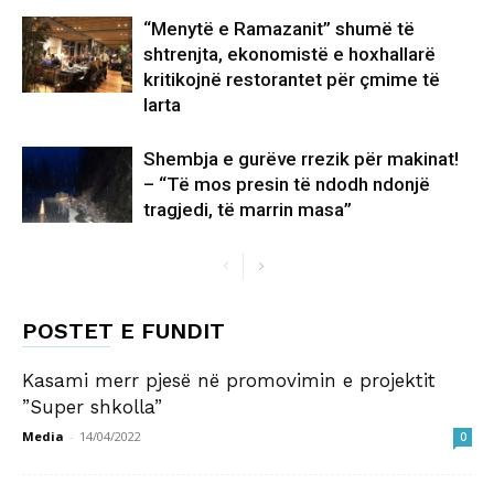
“Menytë e Ramazanit” shumë të
shtrenjta, ekonomistë e hoxhallarë
kritikojnë restorantet për çmime të
larta
Shembja e gurëve rrezik për makinat!
– “Të mos presin të ndodh ndonjë
tragjedi, të marrin masa”
POSTET E FUNDIT
Kasami merr pjesë në promovimin e projektit
”Super shkolla”
Media
-
14/04/2022
0